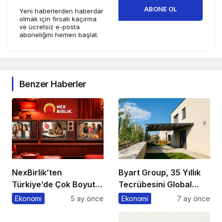
ABONE OL
Yeni haberlerden haberdar
olmak için fırsatı kaçırma
ve ücretsiz e-posta
aboneliğini hemen başlat.
Benzer Haberler
NexBirlik’ten
Byart Group, 35 Yıllık
Türkiye’de Çok Boyutlu
Tecrübesini Global
Marka Hamlesi
Başarıya Dönüştürüyor
Ekonomi
5 ay önce
Ekonomi
7 ay önce