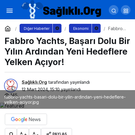
Enerjisa Enerji, 2023 yılında bir önceki yıla
göre yatırımlarını üç kat arttırdı.
Yorum Yap
Paylaş
Fabbro
Diğer Haberler
Ekonomi
Yachts,
Fabbro Yachts, Başarı Dolu Bir
Başarı
Dolu Bir
Yılın
Yılın Ardından Yeni Hedeflere
Ardından
Yeni
Yelken Açıyor!
Hedefler
e Yelken
Açıyor!
Sağlıklı.Org
tarafından yayınlandı
12 Mart 2024, 15:10
yayınlandı
145
fabbro-yachts-basari-dolu-bir-yilin-ardindan-yeni-hedeflere-
yelken-aciyor.jpg
+
-
PAYLAŞ