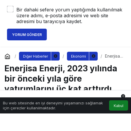
Bir dahaki sefere yorum yaptığımda kullanılmak
üzere adımı, e-posta adresimi ve web site
adresimi bu tarayıcıya kaydet.
YORUM GÖNDER
Enerjisa
Diğer Haberler
Ekonomi
Enerji,
Enerjisa Enerji, 2023 yılında
2023
yılında bir
önceki
bir önceki yıla göre
yıla göre
yatırımları
yatırımlarını üç kat arttırdı.
nı üç kat
arttırdı.
0
Bu web sitesinde en iyi deneyimi yaşamanızı sağlamak
Anasayfa
Akış
Hesabım
Bildirimler
Kabul
Sağlıklı.Org
tarafından yayınlandı
için çerezler kullanılmaktadır.
12 Mart 2024, 15:10
yayınlandı
146
enerjisa-enerji-2023-yilinda-bir-onceki-yila-gore-yatirimlarini-
uc-kat-arttirdi.jpg