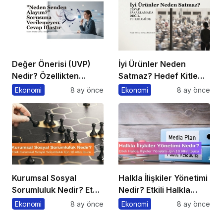
Değer Önerisi (UVP)
İyi Ürünler Neden
Nedir? Özellikten
Satmaz? Hedef Kitle
Faydaya Geçiş
Yanılgısı
Ekonomi
8 ay önce
Ekonomi
8 ay önce
Kurumsal Sosyal
Halkla İlişkiler Yönetimi
Sorumluluk Nedir? Etkili
Nedir? Etkili Halkla
Kurumsal Sosyal
İlişkiler Yönetimi İçin 10
Ekonomi
8 ay önce
Ekonomi
8 ay önce
Sorumluluk İçin 10 Altın
Altın İpucu