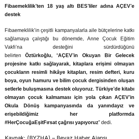
Fibaemeklilik’ten 18 yaş altı BES’liler adına AÇEV’e
destek
Fibaemeklilik’in çeşitli kampanyalarla aile bütçelerine katkı
sağlamaya çalıştığı bu dönemde, Anne Çocuk Eğitim
Vakfı’na desteğini sürdürdüğünü
belirten
Öztürkoğlu,
“
AÇEV’in Okuyan Bir Gelecek
projesine katkı sağlayarak, kitaplara erişimi olmayan
çocukların resimli hikâye kitapları, resim defteri, kuru
boya, oyun hamuru ve bilim çocuk dergisinden oluşan
setlerle buluşmasına destek oluyoruz. Türkiye’de kitabı
olmayan çocuk kalmaması için yola çıkan AÇEV’in
Okula Dönüş kampanyasında da yanındayız ve
erişebildiğimiz her platformda
#HerÇocuğaEşitFırsat çağrısı yapıyoruz
” dedi.
Kaynak: (BYZHA) – Beyaz Haber Ajansı