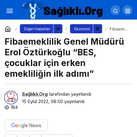
İnşaat Atölyesi Sur Yapı Marka AVM’de minik
inşaatçıları bekliyor
Yorum Yap
Paylaş
Fibaeme
Diğer Haberler
Ekonomi
klilik
Fibaemeklilik Genel Müdürü
Genel
Müdürü
Erol
Erol Öztürkoğlu “BES,
Öztürkoğ
lu “BES,
çocuklar için erken
çocuklar
için
emekliliğin ilk adımı”
erken
emekliliği
n ilk
adımı”
Sağlıklı.Org
tarafından yayınlandı
15 Eylül 2022, 08:50
yayınlandı
184