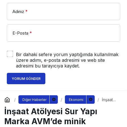
Adınız
*
E-Posta
*
Bir dahaki sefere yorum yaptığımda kullanılmak
üzere adımı, e-posta adresimi ve web site
adresimi bu tarayıcıya kaydet.
YORUM GÖNDER
İnşaat
Diğer Haberler
Ekonomi
Atölyesi
İnşaat Atölyesi Sur Yapı
Sur Yapı
Marka
AVM’de
Marka AVM’de minik
minik