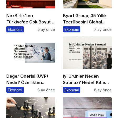
NexBirlik’ten
Byart Group, 35 Yıllık
Türkiye’de Çok Boyutlu
Tecrübesini Global
Marka Hamlesi
Başarıya Dönüştürüyor
Ekonomi
5 ay önce
Ekonomi
7 ay önce
Değer Önerisi (UVP)
İyi Ürünler Neden
Nedir? Özellikten
Satmaz? Hedef Kitle
Faydaya Geçiş
Yanılgısı
Ekonomi
8 ay önce
Ekonomi
8 ay önce