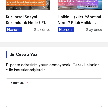
Kurumsal Sosyal
Halkla İlişkiler Yönetimi
Sorumluluk Nedir? Etkili
Nedir? Etkili Halkla
Kurumsal Sosyal
İlişkiler Yönetimi İçin 10
Ekonomi
8 ay önce
Ekonomi
8 ay önce
Sorumluluk İçin 10 Altın
Altın İpucu
Öneri
Bir Cevap Yaz
E-posta adresiniz yayınlanmayacak.
Gerekli alanlar
*
ile işaretlenmişlerdir
Yorumunuz
*