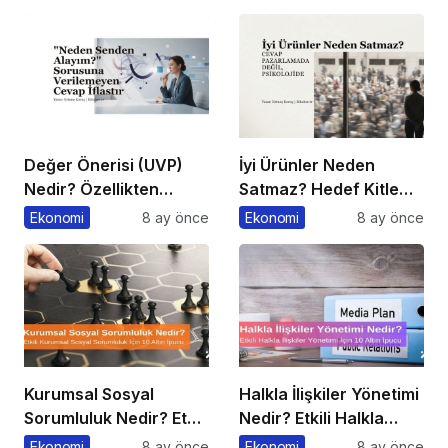
Değer Önerisi (UVP)
İyi Ürünler Neden
Nedir? Özellikten
Satmaz? Hedef Kitle
Faydaya Geçiş
Yanılgısı
Ekonomi
8 ay önce
Ekonomi
8 ay önce
Kurumsal Sosyal
Halkla İlişkiler Yönetimi
Sorumluluk Nedir? Etkili
Nedir? Etkili Halkla
Kurumsal Sosyal
İlişkiler Yönetimi İçin 10
Ekonomi
8 ay önce
Ekonomi
8 ay önce