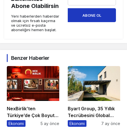
Abone Olabilirsin
ABONE OL
Yeni haberlerden haberdar
olmak için fırsatı kaçırma
ve ücretsiz e-posta
aboneliğini hemen başlat.
Benzer Haberler
NexBirlik’ten
Byart Group, 35 Yıllık
Türkiye’de Çok Boyutlu
Tecrübesini Global
Marka Hamlesi
Başarıya Dönüştürüyor
Ekonomi
5 ay önce
Ekonomi
7 ay önce