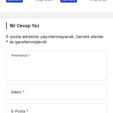
Sorumluluk İçin 10 Altın
Altın İpucu
Öneri
Bir Cevap Yaz
E-posta adresiniz yayınlanmayacak.
Gerekli alanlar
*
ile işaretlenmişlerdir
Yorumunuz
*
Adınız
*
E-Posta
*