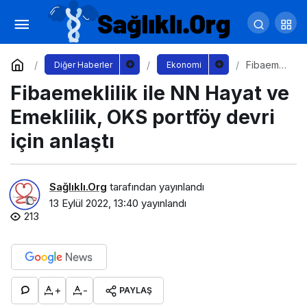
Kadıköy Bostanları’nda Hasat Zamanı
Yorum Yap
Paylaş
Fibaeme
Diğer Haberler
Ekonomi
klilik ile
Fibaemeklilik ile NN Hayat ve
NN Hayat
ve
Emeklilik,
Emeklilik, OKS portföy devri
OKS
portföy
için anlaştı
devri için
anlaştı
Sağlıklı.Org
tarafından yayınlandı
13 Eylül 2022, 13:40
yayınlandı
213
+
-
PAYLAŞ