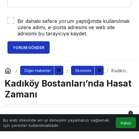
Bir dahaki sefere yorum yaptığımda kullanılmak
üzere adımı, e-posta adresimi ve web site
adresimi bu tarayıcıya kaydet.
YORUM GÖNDER
Kadıköy
Diğer Haberler
Ekonomi
Bostanları
Kadıköy Bostanları’nda Hasat
’nda
Hasat
Zamanı
Zamanı
0
Sağlıklı.Org
tarafından yayınlandı
Bu web sitesinde en iyi deneyimi yaşamanızı sağlamak
13 Eylül 2022, 13:40
yayınlandı
Anasayfa
Akış
Hesabım
Bildirimler
Kabul
için çerezler kullanılmaktadır.
200