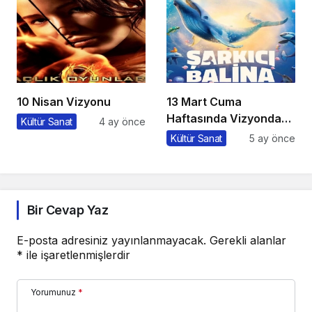
10 Nisan Vizyonu
13 Mart Cuma
Haftasında Vizyonda
Kültür Sanat
4 ay önce
Hangi Filmler Var?
Kültür Sanat
5 ay önce
Bir Cevap Yaz
E-posta adresiniz yayınlanmayacak.
Gerekli alanlar
*
ile işaretlenmişlerdir
Yorumunuz
*