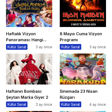
Haftalık Vizyon
8 Mayıs Cuma Vizyon
Panoraması: Hangi
Programı
Filmi İzlemeli?
Kültür Sanat
3 ay önce
Kültür Sanat
3 ay önce
Haftanın Bombası:
Sinemada 23 Nisan
Şeytan Marka Giyer 2
Rüzgarı
Kültür Sanat
3 ay önce
Kültür Sanat
4 ay önce