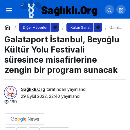
Galataport İstanbul, Beyoğlu Kültür Yolu
Festivali süresince misafirlerine zengin bir program
Yorum Yap
Galata
Diğer Haberler
Kültür Sanat
port
Galataport İstanbul, Beyoğlu
İstanb
sunacak
ul,
Beyoğ
Kültür Yolu Festivali
lu
Kültür
süresince misafirlerine
Yolu
Festiva
zengin bir program sunacak
li
süresi
nce
misafirl
Sağlıklı.Org
tarafından yayınlandı
erine
29 Eylül 2022, 22:40
yayınlandı
zengin
169
bir
progra
m
sunac
ak