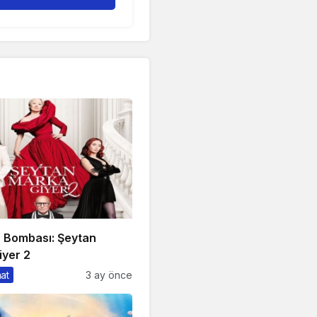
n Bombası: Şeytan
iyer 2
nat
3 ay önce