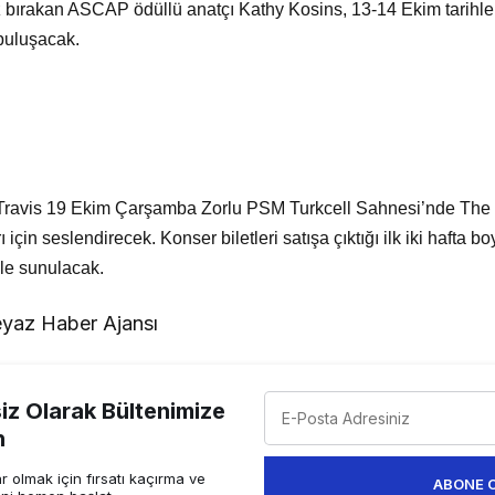
iz bırakan ASCAP ödüllü anatçı Kathy Kosins, 13-14 Ekim tarihle
 buluşacak.
u Travis 19 Ekim Çarşamba Zorlu PSM Turkcell Sahnesi’nde The
rı için seslendirecek. Konser biletleri satışa çıktığı ilk iki hafta
mle sunulacak.
yaz Haber Ajansı
z Olarak Bültenimize
n
 olmak için fırsatı kaçırma ve
ABONE 