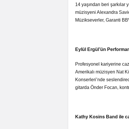
14 yaşından beri şarkılar 
müzisyeni Alexandra Savio
Müzikseverler, Garanti BBVA
Eylül Ergül’ün Performan
Profesyonel kariyerine caz
Amerikalı müzisyen Nat K
Konserleri’nde seslendire
gitarda Önder Focan, kont
Kathy Kosins Band ile ca