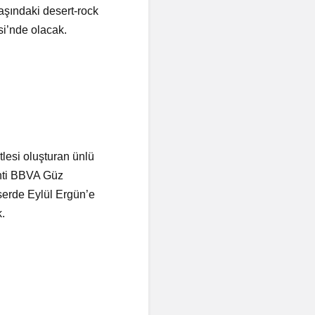
aşındaki desert-rock
i’nde olacak.
tlesi oluşturan ünlü
nti BBVA Güz
serde Eylül Ergün’e
.