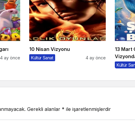
garı
10 Nisan Vizyonu
13 Mart
Vizyonda
4 ay önce
Kültür Sanat
4 ay önce
Kültür Sa
lanmayacak.
Gerekli alanlar
*
ile işaretlenmişlerdir