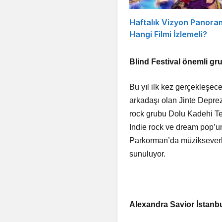
Haftalık Vizyon Panora
Hangi Filmi İzlemeli?
Blind Festival önemli gru
Bu yıl ilk kez gerçekleşec
arkadaşı olan Jinte Deprez
rock grubu Dolu Kadehi Ters
Indie rock ve dream pop’u
Parkorman’da müzikseverler
sunuluyor.
Alexandra Savior İstanbu