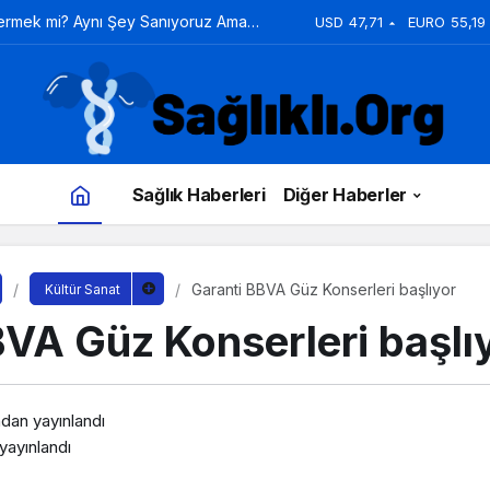
Vermek mi? Aynı Şey Sanıyoruz Ama
USD
47,71
EURO
55,19
Sağlık Haberleri
Diğer Haberler
Garanti BBVA Güz Konserleri başlıyor
Kültür Sanat
BVA Güz Konserleri başlı
ndan yayınlandı
yayınlandı