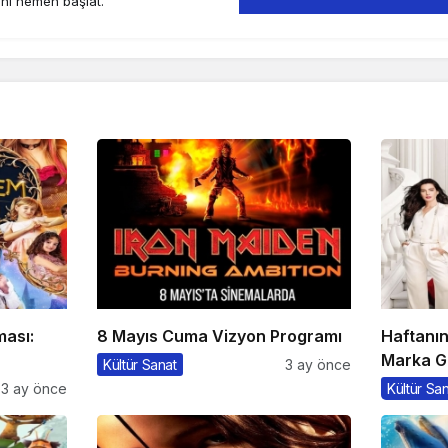
ini hemen başlat.
ması:
8 Mayıs Cuma Vizyon Programı
Haftanı
Marka G
Kültür Sanat
3 ay önce
3 ay önce
Kültür Sa