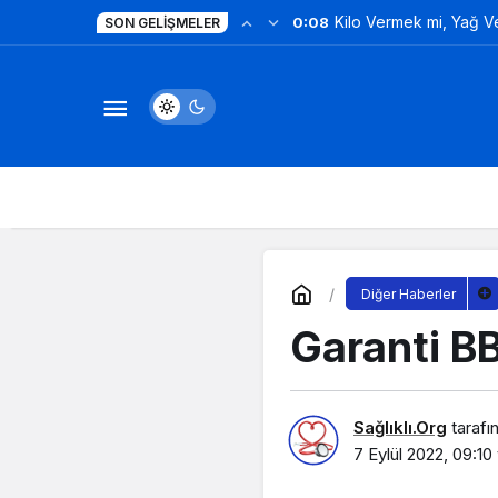
Kilo Vermek mi, Yağ 
0:08
SON GELIŞMELER
Değil!
Diğer Haberler
Garanti B
Sağlıklı.Org
tarafı
7 Eylül 2022, 09:10