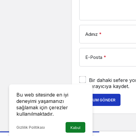
Adınız
*
E-Posta
*
Bir dahaki sefere yo
tarayıcıya kaydet.
Bu web sitesinde en iyi
YORUM GÖNDER
deneyimi yaşamanızı
sağlamak için çerezler
kullanılmaktadır.
Gizlilik Politikası
Kabul