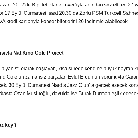
yazan, 2012’de Big Jet Plane cover’ıyla adından söz ettiren 27 y
r 17 Eylül Cumartesi, saat 20.30’da Zorlu PSM Turkcell Sahnes
 kredi kartlarıyla konser biletlerini 20 indirimle alabilecek.
sıyla Nat King Cole Project
 piyanisti olarak başlayan, kısa sürede kendine büyük hayran ki
ing Cole’un zamansız parçaları Eylül Ergün’ün yorumuyla Gara
cek. 30 Eylül Cumartesi Nardis Jazz Club’ta gerçekleşecek kon
rbasta Ozan Musluoğlu, davulda ise Burak Durman eşlik edecek
z keyfi