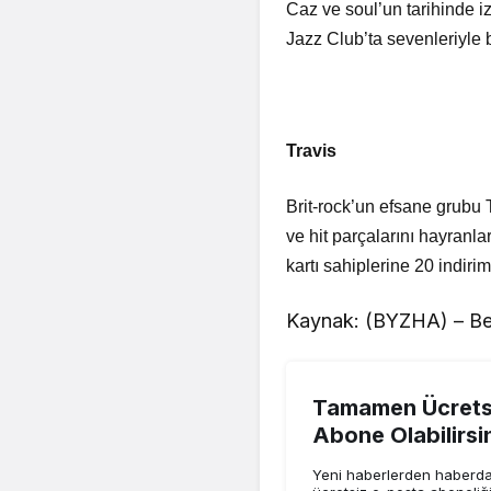
Caz ve soul’un tarihinde 
Jazz Club’ta sevenleriyle
Travis
Brit-rock’un efsane grub
ve hit parçalarını hayranla
kartı sahiplerine 20 indiri
Kaynak: (BYZHA) – Be
Tamamen Ücretsi
Abone Olabilirsi
Yeni haberlerden haberdar