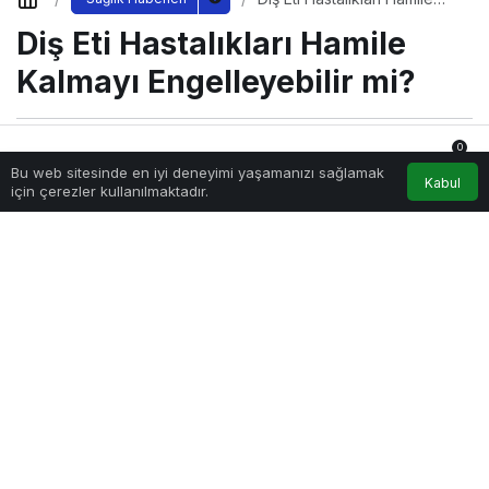
Kalmayı Engelleyebilir mi?
Diş Eti Hastalıkları Hamile
Kalmayı Engelleyebilir mi?
0
Sağlıklı.Org
tarafından yayınlandı
Bu web sitesinde en iyi deneyimi yaşamanızı sağlamak
19 Ekim 2024, 20:28
yayınlandı
Anasayfa
Akış
Hesabım
Bildirimler
Kabul
için çerezler kullanılmaktadır.
2.792