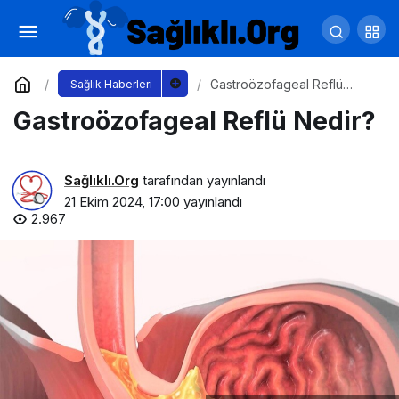
Diş Eti Hastalıkları Hamile Kalmayı
Engelleyebilir mi?
Yorum Yap
Paylaş
Gastroözofageal Reflü
Sağlık Haberleri
Nedir?
Gastroözofageal Reflü Nedir?
Sağlıklı.Org
tarafından yayınlandı
21 Ekim 2024, 17:00
yayınlandı
2.967