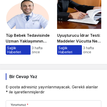
Tüp Bebek Tedavisinde
Uyuşturucu İdrar Testi:
Uzman Yaklaşımının
Maddeler Vücutta Ne
Önemi ve Bilinmesi
Kadar Kalır, Süreç
Sağlık
3 hafta
Sağlık
3 hafta
Haberleri
önce
Haberleri
önce
Gerekenler
Nasıl İşler?
Bir Cevap Yaz
E-posta adresiniz yayınlanmayacak.
Gerekli alanlar
*
ile işaretlenmişlerdir
Yorumunuz
*