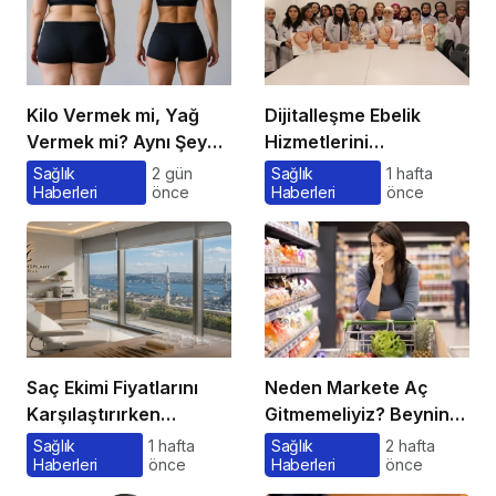
Kilo Vermek mi, Yağ
Dijitalleşme Ebelik
Vermek mi? Aynı Şey
Hizmetlerini
Sanıyoruz Ama Değil!
Dönüştürüyor
Sağlık
2 gün
Sağlık
1 hafta
Haberleri
önce
Haberleri
önce
Saç Ekimi Fiyatlarını
Neden Markete Aç
Karşılaştırırken
Gitmemeliyiz? Beynin
Gözden Kaçan
Satın Alma Psikolojisi
Sağlık
1 hafta
Sağlık
2 hafta
Haberleri
önce
Haberleri
önce
Maliyetler