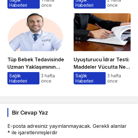
Haberleri
önce
Haberleri
önce
Maliyetler
Tüp Bebek Tedavisinde
Uyuşturucu İdrar Testi:
Uzman Yaklaşımının
Maddeler Vücutta Ne
Önemi ve Bilinmesi
Kadar Kalır, Süreç
Sağlık
3 hafta
Sağlık
3 hafta
Haberleri
önce
Haberleri
önce
Gerekenler
Nasıl İşler?
Bir Cevap Yaz
E-posta adresiniz yayınlanmayacak.
Gerekli alanlar
*
ile işaretlenmişlerdir