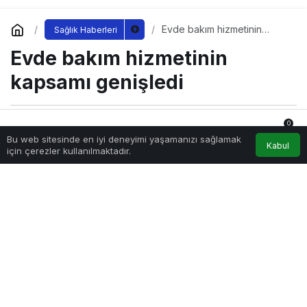
Evde bakım hizmetinin
Sağlık Haberleri
kapsamı genişledi
Evde bakım hizmetinin
kapsamı genişledi
0
Sağlıklı.Org
tarafından yayınlandı
Bu web sitesinde en iyi deneyimi yaşamanızı sağlamak
30 Eylül 2022, 11:00
yayınlandı
Anasayfa
Akış
Hesabım
Bildirimler
Kabul
için çerezler kullanılmaktadır.
246
evde-bakim-hizmetinin-kapsami-genisledi.jpg