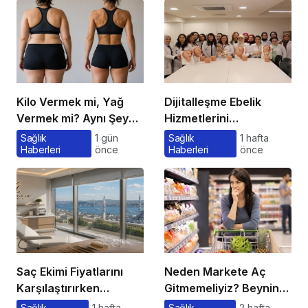
Kilo Vermek mi, Yağ
Dijitalleşme Ebelik
Vermek mi? Aynı Şey
Hizmetlerini
Sanıyoruz Ama Değil!
Dönüştürüyor
Sağlık
1 gün
Sağlık
1 hafta
Haberleri
önce
Haberleri
önce
Saç Ekimi Fiyatlarını
Neden Markete Aç
Karşılaştırırken
Gitmemeliyiz? Beynin
Gözden Kaçan
Satın Alma Psikolojisi
Sağlık
1 hafta
Sağlık
2 hafta