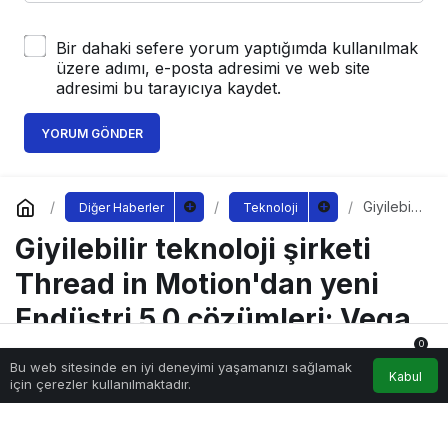
Bir dahaki sefere yorum yaptığımda kullanılmak
üzere adımı, e-posta adresimi ve web site
adresimi bu tarayıcıya kaydet.
YORUM GÖNDER
Giyilebilir
Diğer Haberler
Teknoloji
teknoloji
Giyilebilir teknoloji şirketi
şirketi
Thread
in
Thread in Motion'dan yeni
Motion'd
an yeni
Endüstri 5.0 çözümleri: Vega
Endüstri
5.0
ve Vega-X
0
çözümle
Bu web sitesinde en iyi deneyimi yaşamanızı sağlamak
Anasayfa
Akış
Hesabım
Bildirimler
ri: Vega
Kabul
için çerezler kullanılmaktadır.
ve
Vega-X
Sağlıklı.Org
tarafından yayınlandı
14 Haziran 2023, 19:45
yayınlandı