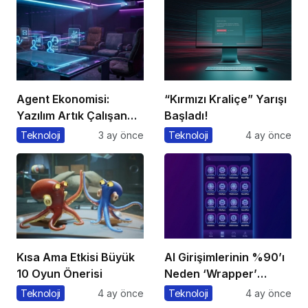
Agent Ekonomisi:
“Kırmızı Kraliçe” Yarışı
Yazılım Artık Çalışan
Başladı!
Gibi ‘Görev’ Alıyor
Teknoloji
3 ay önce
Teknoloji
4 ay önce
Kısa Ama Etkisi Büyük
AI Girişimlerinin %90’ı
10 Oyun Önerisi
Neden ‘Wrapper’
Kalıyor?
Teknoloji
4 ay önce
Teknoloji
4 ay önce