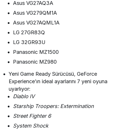
Asus VG27AQ3A
Asus VG279QM1A
Asus VG27AQML1A
LG 27GR83Q
LG 32GR93U
Panasonic MZ1500
Panasonic MZ980
Yeni Game Ready Sürücüsü, GeForce
Experience’ın ideal ayarlarını 7 yeni oyuna
uyarlıyor:
Diablo IV
Starship Troopers: Extermination
Street Fighter 6
System Shock