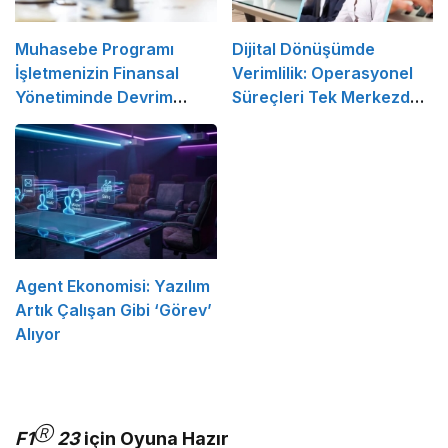
Muhasebe Programı
Dijital Dönüşümde
İşletmenizin Finansal
Verimlilik: Operasyonel
Yönetiminde Devrim
Süreçleri Tek Merkezden
Yaratacak Çözüm
Yönetin
Agent Ekonomisi: Yazılım
Artık Çalışan Gibi ‘Görev’
Alıyor
Ⓡ
F1
23
için Oyuna Hazır