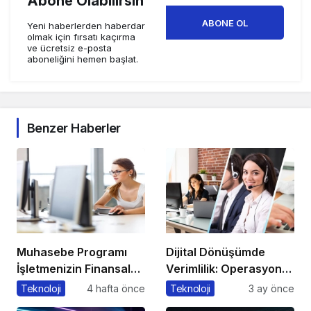
Abone Olabilirsin
ABONE OL
Yeni haberlerden haberdar
olmak için fırsatı kaçırma
ve ücretsiz e-posta
aboneliğini hemen başlat.
Benzer Haberler
Muhasebe Programı
Dijital Dönüşümde
İşletmenizin Finansal
Verimlilik: Operasyonel
Yönetiminde Devrim
Süreçleri Tek
Teknoloji
4 hafta önce
Teknoloji
3 ay önce
Yaratacak Çözüm
Merkezden Yönetin