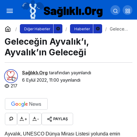
Milletimize Hizmet Yolunda Asla
Durmayacağız
Yorum Yap
Paylaş
Geleceği
Diğer Haberler
Haberler
n
Geleceğin Ayvalık’ı,
Ayvalık’ı,
Ayvalık’ın
Geleceği
Ayvalık’ın Geleceği
Sağlıklı.Org
tarafından yayınlandı
6 Eylül 2022, 11:00
yayınlandı
217
+
-
PAYLAŞ
Ayvalık, UNESCO Dünya Mirası Listesi yolunda emin