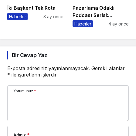
İki Başkent Tek Rota
Pazarlama Odaklı
Podcast Serisi:
Haberler
3 ay önce
Pazarlama Sohbetleri
Haberler
4 ay önce
Bir Cevap Yaz
E-posta adresiniz yayınlanmayacak.
Gerekli alanlar
*
ile işaretlenmişlerdir
Yorumunuz
*
Adınız
*