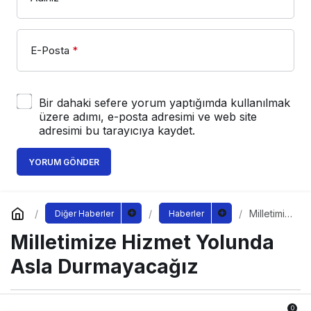
E-Posta
*
Bir dahaki sefere yorum yaptığımda kullanılmak
üzere adımı, e-posta adresimi ve web site
adresimi bu tarayıcıya kaydet.
YORUM GÖNDER
Milletimiz
Diğer Haberler
Haberler
e Hizmet
Milletimize Hizmet Yolunda
Yolunda
Asla
Durmaya
Asla Durmayacağız
cağız
0