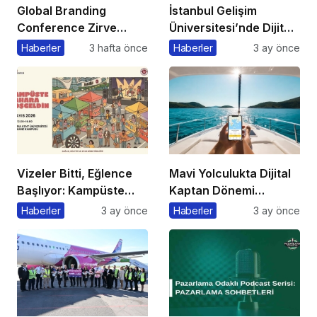
Global Branding
İstanbul Gelişim
Conference Zirve
Üniversitesi’nde Dijital
Başkanı’ndan Önemli
Markalaşma 1.0
Haberler
3 hafta önce
Haberler
3 ay önce
Açıklama
Etkinliği Düzenlenecek
Vizeler Bitti, Eğlence
Mavi Yolculukta Dijital
Başlıyor: Kampüste
Kaptan Dönemi
Bahar Festivali
Başlıyor
Haberler
3 ay önce
Haberler
3 ay önce
Kaçmaz!