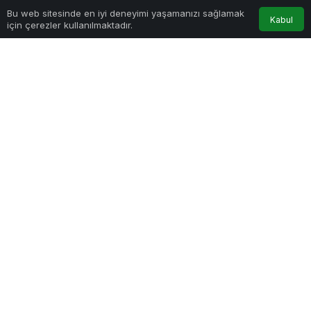
Sağlıklı.Org
tarafından yayınlandı
Bu web sitesinde en iyi deneyimi yaşamanızı sağlamak
6 Eylül 2022, 11:00
yayınlandı
Anasayfa
Akış
Hesabım
Bildirimler
Kabul
için çerezler kullanılmaktadır.
221
PAYLAŞ
Nevşehir Belediye Başkanı Dr. Mehmet Savran, “Şehrimizi
güzelleştirmek, eksikliklerini gidermek için durmadan,
canla başla çalışmaya devam ediyoruz. Bu şehir için
hizmet destanları yazıyoruz.” dedi.
Göz Atın