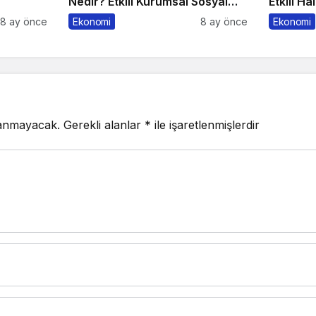
Nedir? Etkili Kurumsal Sosyal
Etkili Ha
Sorumluluk İçin 10 Altın Öneri
10 Altın
8 ay önce
Ekonomi
8 ay önce
Ekonomi
lanmayacak.
Gerekli alanlar
*
ile işaretlenmişlerdir