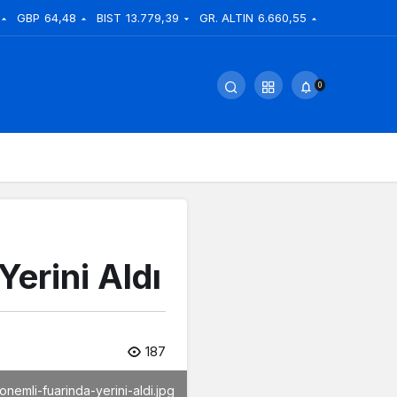
GBP
64,48
BIST
13.779,39
GR. ALTIN
6.660,55
0
erini Aldı
187
nemli-fuarinda-yerini-aldi.jpg