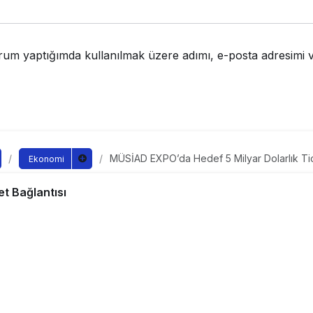
rum yaptığımda kullanılmak üzere adımı, e-posta adresimi v
MÜSİAD EXPO’da Hedef 5 Milyar Dolarlık Tic
Ekonomi
PO’da Hedef 5 Milyar Do
t Bağlantısı
ğlantısı
ndan yayınlandı
5
yayınlandı