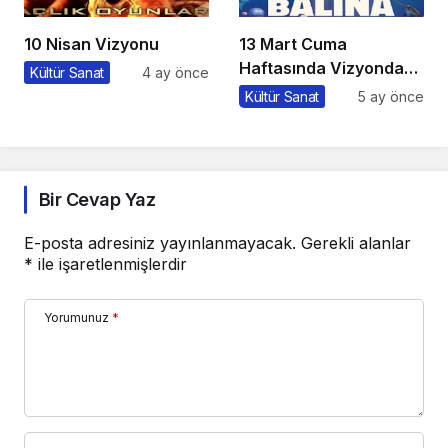
10 Nisan Vizyonu
13 Mart Cuma
Haftasında Vizyonda
Kültür Sanat
4 ay önce
Hangi Filmler Var?
Kültür Sanat
5 ay önce
Bir Cevap Yaz
E-posta adresiniz yayınlanmayacak.
Gerekli alanlar
*
ile işaretlenmişlerdir
Yorumunuz
*