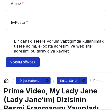
Adınız
*
E-Posta
*
Bir dahaki sefere yorum yaptığımda kullanılmak
üzere adımı, e-posta adresimi ve web site
adresimi bu tarayıcıya kaydet.
YORUM GÖNDER
Prime
Diğer Haberler
Kültür Sanat
Video,
Prime Video, My Lady Jane
My
Lady
Jane
(Lady Jane’im) Dizisinin
(Lady
Jane’i
Resmi Fragmanını Yayınladı
m)