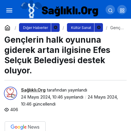
Prime Video, My Lady Jane (Lady Jane’im)
Dizisinin Resmi Fragmanını Yayınladı
Yorum Yap
Paylaş
Gençl
Diğer Haberler
Kültür Sanat
erin
Gençlerin halk oyununa
halk
oyunu
na
giderek artan ilgisine Efes
gidere
k artan
Selçuk Belediyesi destek
ilgisine
Efes
oluyor.
Selçuk
Beledi
yesi
destek
Sağlıklı.Org
tarafından yayınlandı
oluyor.
24 Mayıs 2024, 10:46
yayınlandı
24 Mayıs 2024,
10:46
güncellendi
406