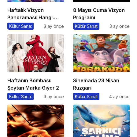
Haftalık Vizyon
8 Mayıs Cuma Vizyon
Panoraması: Hangi
Programı
Filmi İzlemeli?
Kültür Sanat
3 ay önce
Kültür Sanat
3 ay önce
Haftanın Bombası:
Sinemada 23 Nisan
Şeytan Marka Giyer 2
Rüzgarı
Kültür Sanat
3 ay önce
Kültür Sanat
4 ay önce