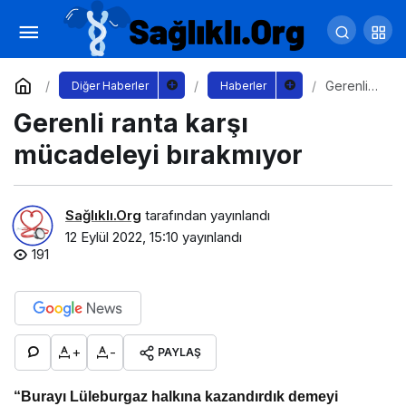
AK Parti’den Başsavcı Ebru Cansu’ya hoş
geldin ziyareti
Yorum Yap
Paylaş
Gerenli
Diğer Haberler
Haberler
ranta
Gerenli ranta karşı
karşı
mücadel
eyi
mücadeleyi bırakmıyor
bırakmıyo
r
Sağlıklı.Org
tarafından yayınlandı
12 Eylül 2022, 15:10
yayınlandı
191
+
-
PAYLAŞ
“Burayı Lüleburgaz halkına kazandırdık demeyi