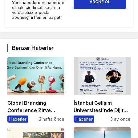
ABONE OL
Yeni haberlerden haberdar
olmak için fırsatı kaçırma
ve ücretsiz e-posta
aboneliğini hemen başlat.
Benzer Haberler
Global Branding
İstanbul Gelişim
Conference Zirve
Üniversitesi’nde Dijital
Başkanı’ndan Önemli
Markalaşma 1.0
Haberler
3 hafta önce
Haberler
3 ay önce
Açıklama
Etkinliği Düzenlenecek