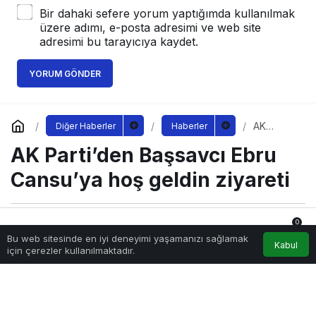
Bir dahaki sefere yorum yaptığımda kullanılmak
üzere adımı, e-posta adresimi ve web site
adresimi bu tarayıcıya kaydet.
YORUM GÖNDER
AK
Diğer Haberler
Haberler
Parti’den
AK Parti’den Başsavcı Ebru
Başsavcı
Ebru
Cansu’ya
Cansu’ya hoş geldin ziyareti
hoş
geldin
ziyareti
0
Sağlıklı.Org
tarafından yayınlandı
Bu web sitesinde en iyi deneyimi yaşamanızı sağlamak
12 Eylül 2022, 15:10
yayınlandı
Anasayfa
Akış
Hesabım
Bildirimler
Kabul
için çerezler kullanılmaktadır.
194