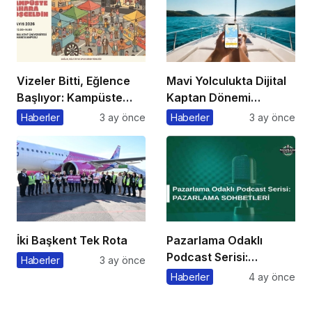
Vizeler Bitti, Eğlence
Mavi Yolculukta Dijital
Başlıyor: Kampüste
Kaptan Dönemi
Bahar Festivali
Başlıyor
Haberler
3 ay önce
Haberler
3 ay önce
Kaçmaz!
İki Başkent Tek Rota
Pazarlama Odaklı
Podcast Serisi:
Haberler
3 ay önce
Pazarlama Sohbetleri
Haberler
4 ay önce