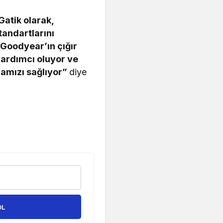
Gatik olarak,
tandartlarını
Goodyear’ın çığır
yardımcı oluyor ve
mamızı sağlıyor”
diye
OL