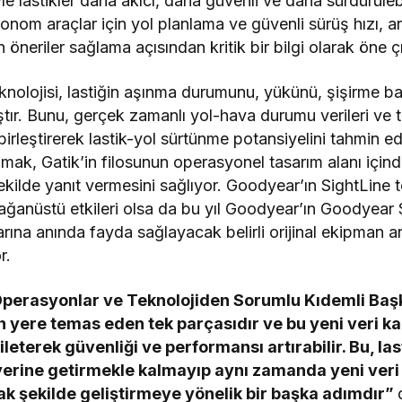
yle lastikler daha akıcı, daha güvenli ve daha sürdürüle
otonom araçlar için yol planlama ve güvenli sürüş hızı, ar
 öneriler sağlama açısından kritik bir bilgi olarak öne ç
nolojisi, lastiğin aşınma durumunu, yükünü, şişirme bası
tır. Bunu, gerçek zamanlı yol-hava durumu verileri ve t
birleştirerek lastik-yol sürtünme potansiyelini tahmin ed
mak, Gatik’in filosunun operasyonel tasarım alanı içind
şekilde yanıt vermesini sağlıyor. Goodyear’ın SightLine 
ağanüstü etkileri olsa da bu yıl Goodyear’ın Goodyear S
ına anında fayda sağlayacak belirli orijinal ekipman a
r.
perasyonlar ve Teknolojiden Sorumlu Kıdemli Baş
n yere temas eden tek parçasıdır ve bu yeni veri ka
 ileterek güvenliği ve performansı artırabilir. Bu, la
erine getirmekle kalmayıp aynı zamanda yeni veri v
ak şekilde geliştirmeye yönelik bir başka adımdır”