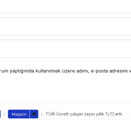
rum yaptığımda kullanılmak üzere adımı, e-posta adresimi v
TÜİK Ücretli çalışan sayısı yıllık %7,1 arttı
Magazin
i çalışan sayısı yıllık %7,