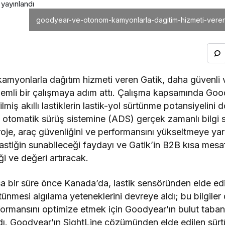
yayınlandı
goodyear-ve-otonom-kamyonlarla-dagitim-hizmeti-veren-ga
yonlarla dağıtım hizmeti veren Gatik, daha güvenli ve
nemli bir çalışmaya adım attı. Çalışma kapsamında Goo
rilmiş akıllı lastiklerin lastik-yol sürtünme potansiyelini
n otomatik sürüş sistemine (ADS) gerçek zamanlı bilgi 
oje, araç güvenliğini ve performansını yükseltmeye yard
 lastiğin sunabileceği faydayı ve Gatik’in B2B kısa mes
liği ve değeri artıracak.
 bir süre önce Kanada’da, lastik sensöründen elde edile
ünmesi algılama yeteneklerini devreye aldı; bu bilgiler d
rformansını optimize etmek için Goodyear’ın bulut tabanlı
dı. Goodyear’ın SightLine çözümünden elde edilen sürtü