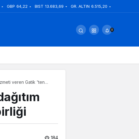
GBP
64,22
BIST
13.683,69
GR. ALTIN
6.515,20
0
meti veren Gatik 'ten
dağıtım
rliği
184