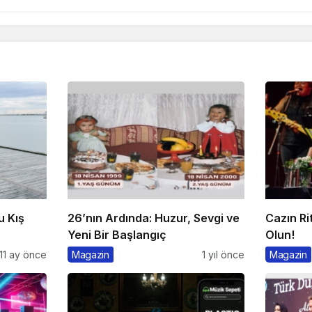
u Kış
26’nın Ardında: Huzur, Sevgi ve
Cazın Ri
Yeni Bir Başlangıç
Olun!
11 ay önce
Magazin
1 yıl önce
Magazin