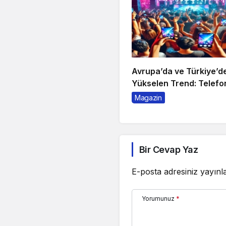
Avrupa’da ve Türkiye’d
Yükselen Trend: Telefo
Gece Kulüpleri
Magazin
Bir Cevap Yaz
E-posta adresiniz yayın
Yorumunuz
*