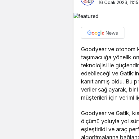
16 Ocak 2023, 11:15
Goodyear ve otonom kam
taşımacılığa yönelik ö
teknolojisi ile güçlendi
edebileceği ve Gatik’i
kanıtlanmış oldu. Bu pr
veriler sağlayarak, bir
müşterileri için verimli
Goodyear ve Gatik, kısa
ölçümü yoluyla yol sürt
eşleştirildi ve araç pe
algoritmalarına bağlan