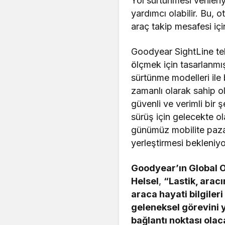
Yol sürtünmesi verileri
yardımcı olabilir. Bu, 
araç takip mesafesi için
Goodyear SightLine tek
ölçmek için tasarlanmış
sürtünme modelleri ile 
zamanlı olarak sahip ol
güvenli ve verimli bir 
sürüş için gelecekte ol
günümüz mobilite pazar
yerleştirmesi bekleniyo
Goodyear’ın Global O
Helsel
,
“Lastik, aracı
araca hayati bilgileri
geleneksel görevini y
bağlantı noktası olac