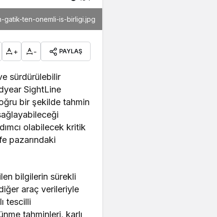
tik-ten-onemli-is-birligi.jpg
+
-
PAYLAŞ
 sürdürülebilir
dyear SightLine
 doğru bir şekilde tahmin
sağlayabileceği
ımcı olabilecek kritik
afe pazarındaki
n bilgilerin sürekli
iğer araç verileriyle
 tescilli
nme tahminleri, karlı