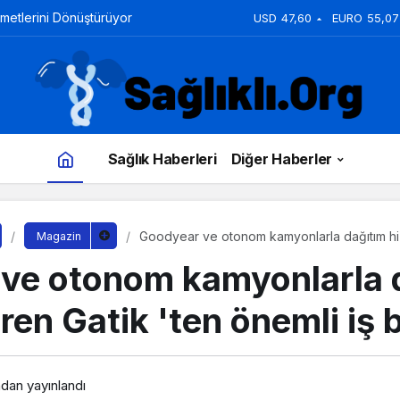
zmetlerini Dönüştürüyor
USD
47,60
EURO
55,07
Sağlık Haberleri
Diğer Haberler
Goodyear ve otonom kamyonlarla dağıtım hiz
Magazin
önemli iş birliği
ve otonom kamyonlarla 
ren Gatik 'ten önemli iş bi
ndan yayınlandı