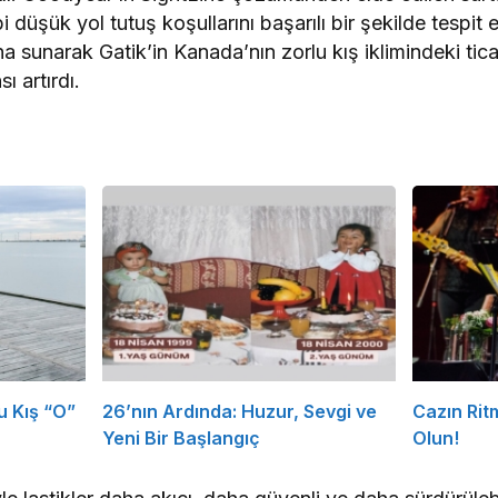
 düşük yol tutuş koşullarını başarılı bir şekilde tespit e
a sunarak Gatik’in Kanada’nın zorlu kış iklimindeki tica
ı artırdı.
Bu Kış “O”
26’nın Ardında: Huzur, Sevgi ve
Cazın Rit
Yeni Bir Başlangıç
Olun!