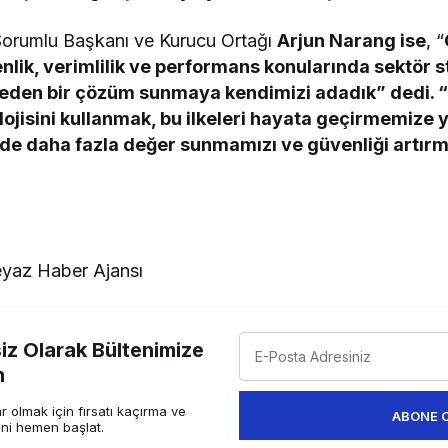
 Sorumlu Başkanı ve Kurucu Ortağı
Arjun Narang ise
, “
lik, verimlilik ve performans konularında sektör s
den bir çözüm sunmaya kendimizi adadık” dedi. “
ojisini kullanmak, bu ilkeleri hayata geçirmemize 
de daha fazla değer sunmamızı ve güvenliği artır
yaz Haber Ajansı
z Olarak Bültenimize
n
 olmak için fırsatı kaçırma ve
ABONE 
ini hemen başlat.