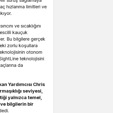
bilir sürüş sağlamaya
aç hızlanma limitleri ve
ıkıyor.
ncını ve sıcaklığını
escilli kauçuk
er. Bu bilgilere gerçek
eki zorlu koşullara
teknolojisinin otonom
ightLine teknolojisini
raçlarına da
kan Yardımcısı Chris
rmaşıklığı seviyesi,
stiği yalnızca temel,
e bilgilerin bir
dedi.