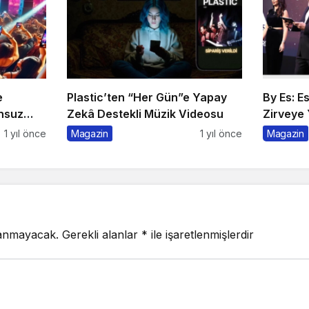
e
Plastic’ten “Her Gün”e Yapay
By Es: E
nsuz
Zekâ Destekli Müzik Videosu
Zirveye 
1 yıl önce
Magazin
1 yıl önce
Magazin
lanmayacak.
Gerekli alanlar
*
ile işaretlenmişlerdir