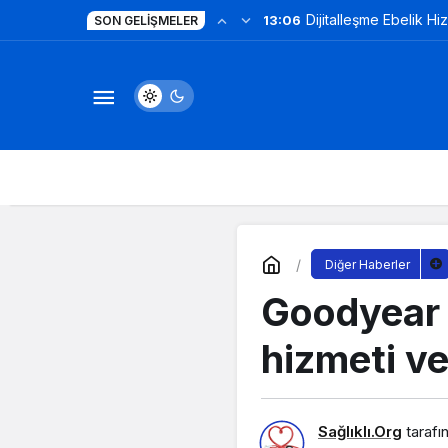
Dijitalleşme Ebelik Hi
13:06
SON GELIŞMELER
Diğer Haberler
Goodyear 
hizmeti ve
Sağlıklı.Org
tarafı