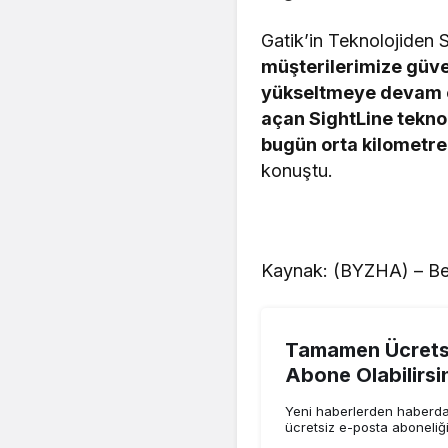
Gatik’in Teknolojiden
müşterilerimize güven
yükseltmeye devam e
açan SightLine teknol
bugün orta kilometre
konuştu.
Kaynak: (BYZHA) – Be
Tamamen Ücretsi
Abone Olabilirsi
Yeni haberlerden haberdar
ücretsiz e-posta aboneliğ