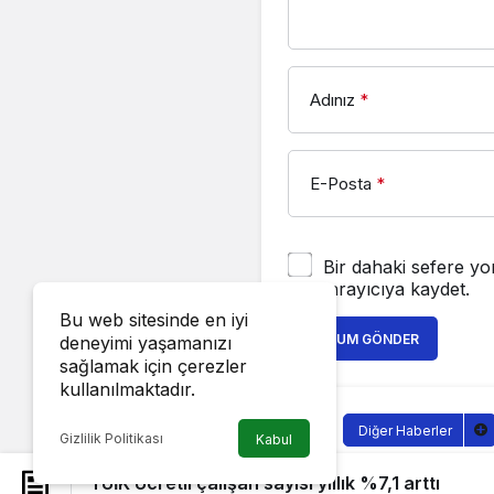
Adınız
*
E-Posta
*
Bir dahaki sefere yo
tarayıcıya kaydet.
Bu web sitesinde en iyi
YORUM GÖNDER
deneyimi yaşamanızı
sağlamak için çerezler
kullanılmaktadır.
Diğer Haberler
Gizlilik Politikası
Kabul
TÜİK Ücretl
TÜİK Ücretli çalışan sayısı yıllık %7,1 arttı