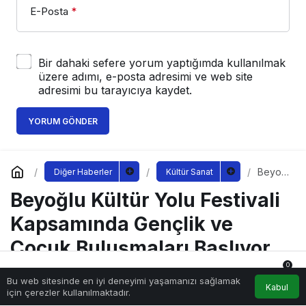
E-Posta
*
Bir dahaki sefere yorum yaptığımda kullanılmak
üzere adımı, e-posta adresimi ve web site
adresimi bu tarayıcıya kaydet.
YORUM GÖNDER
Beyoğ
Diğer Haberler
Kültür Sanat
lu
Beyoğlu Kültür Yolu Festivali
Kültür
Yolu
Festiva
Kapsamında Gençlik ve
li
Kapsa
Çocuk Buluşmaları Başlıyor
mında
Gençli
0
k ve
Bu web sitesinde en iyi deneyimi yaşamanızı sağlamak
Anasayfa
Akış
Hesabım
Bildirimler
Çocuk
Kabul
için çerezler kullanılmaktadır.
Sağlıklı.Org
tarafından yayınlandı
Buluşm