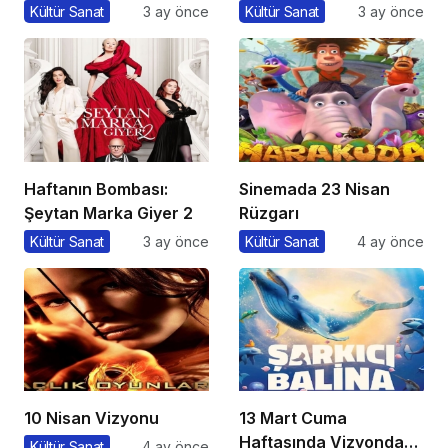
Filmi İzlemeli?
Kültür Sanat
3 ay önce
Kültür Sanat
3 ay önce
Haftanın Bombası:
Sinemada 23 Nisan
Şeytan Marka Giyer 2
Rüzgarı
Kültür Sanat
3 ay önce
Kültür Sanat
4 ay önce
10 Nisan Vizyonu
13 Mart Cuma
Haftasında Vizyonda
Kültür Sanat
4 ay önce