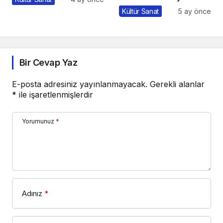
Hangi Filmler Var?
Kültür Sanat
5 ay önce
Bir Cevap Yaz
E-posta adresiniz yayınlanmayacak.
Gerekli alanlar
*
ile işaretlenmişlerdir
Yorumunuz
*
Adınız
*