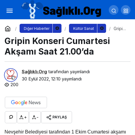
Beyoğlu Kültür Yolu Festivali Kapsamında
Gençlik ve Çocuk Buluşmaları Başlıyor
Yorum Yap
Paylaş
Gripin
Diğer Haberler
Kültür Sanat
Konser
Gripin Konseri Cumartesi
i
Cumart
esi
Akşamı Saat 21.00’da
Akşamı
Saat
21.00’d
a
Sağlıklı.Org
tarafından yayınlandı
30 Eylül 2022, 12:10
yayınlandı
200
+
-
PAYLAŞ
Nevşehir Belediyesi tarafından 1 Ekim Cumartesi akşamı