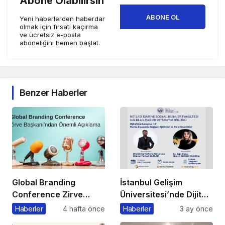
Abone Olabilirsin
ABONE OL
Yeni haberlerden haberdar
olmak için fırsatı kaçırma
ve ücretsiz e-posta
aboneliğini hemen başlat.
Benzer Haberler
Global Branding
İstanbul Gelişim
Conference Zirve
Üniversitesi’nde Dijital
Başkanı’ndan Önemli
Markalaşma 1.0
Haberler
4 hafta önce
Haberler
3 ay önce
Açıklama
Etkinliği Düzenlenecek