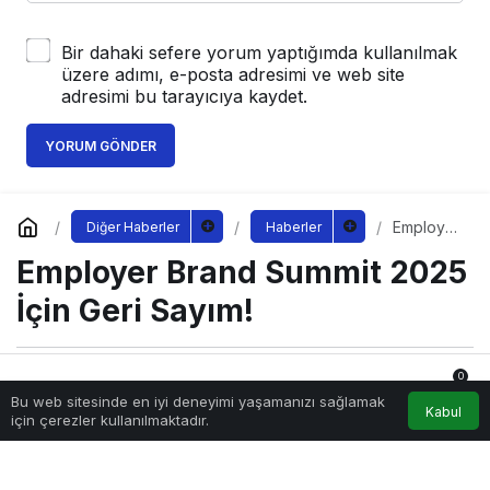
Bir dahaki sefere yorum yaptığımda kullanılmak
üzere adımı, e-posta adresimi ve web site
adresimi bu tarayıcıya kaydet.
YORUM GÖNDER
Employer
Diğer Haberler
Haberler
Brand
Employer Brand Summit 2025
Summit
2025 İçin
Geri
İçin Geri Sayım!
Sayım!
0
Sağlıklı.Org
tarafından yayınlandı
Bu web sitesinde en iyi deneyimi yaşamanızı sağlamak
1 Mayıs 2025, 01:51
yayınlandı
Anasayfa
Akış
Hesabım
Bildirimler
Kabul
için çerezler kullanılmaktadır.
478