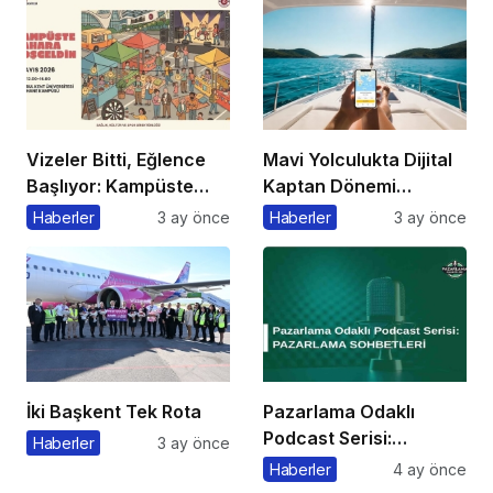
Vizeler Bitti, Eğlence
Mavi Yolculukta Dijital
Başlıyor: Kampüste
Kaptan Dönemi
Bahar Festivali
Başlıyor
Haberler
3 ay önce
Haberler
3 ay önce
Kaçmaz!
İki Başkent Tek Rota
Pazarlama Odaklı
Podcast Serisi:
Haberler
3 ay önce
Pazarlama Sohbetleri
Haberler
4 ay önce