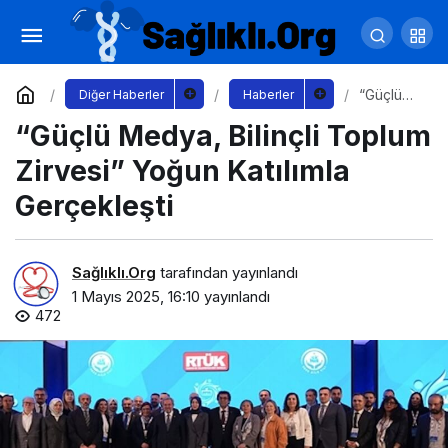
Employer Brand Summit 2025 İçin Geri
Sayım!
Yorum Yap
Paylaş
“Güçlü
Diğer Haberler
Haberler
Medya,
“Güçlü Medya, Bilinçli Toplum
Bilinçli
Toplum
Zirvesi”
Zirvesi” Yoğun Katılımla
Yoğun
Katılımla
Gerçekleşti
Gerçekle
şti
Sağlıklı.Org
tarafından yayınlandı
1 Mayıs 2025, 16:10
yayınlandı
472