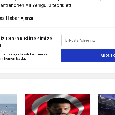
ntrenörleri Ali Yenigül’ü tebrik etti.
z Haber Ajansı
z Olarak Bültenimize
n
 olmak için fırsatı kaçırma ve
ABONE 
ini hemen başlat.