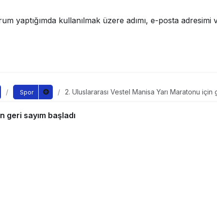
rum yaptığımda kullanılmak üzere adımı, e-posta adresimi v
2. Uluslararası Vestel Manisa Yarı Maratonu için 
Spor
arası Vestel Manisa Yarı
n geri sayım başladı
sayım başladı
ndan yayınlandı
0:00
yayınlandı
2-uluslararasi-vestel-manisa-yari-marato