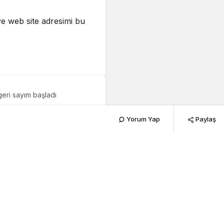
e web site adresimi bu
geri sayım başladı
 Maratonu
Yorum Yap
Paylaş
245
nu-icin-geri-sayim-basladi.jpg