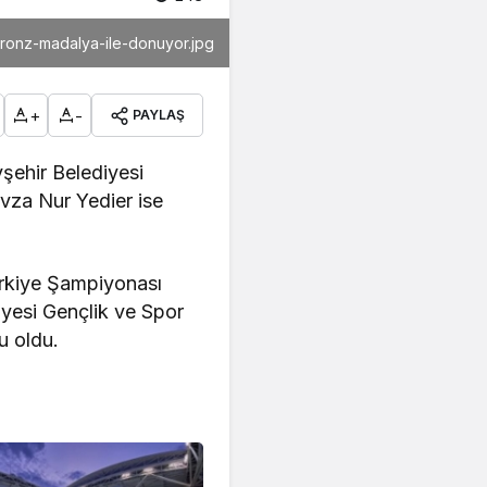
-bronz-madalya-ile-donuyor.jpg
+
-
PAYLAŞ
şehir Belediyesi
vza Nur Yedier ise
rkiye Şampiyonası
iyesi Gençlik ve Spor
u oldu.