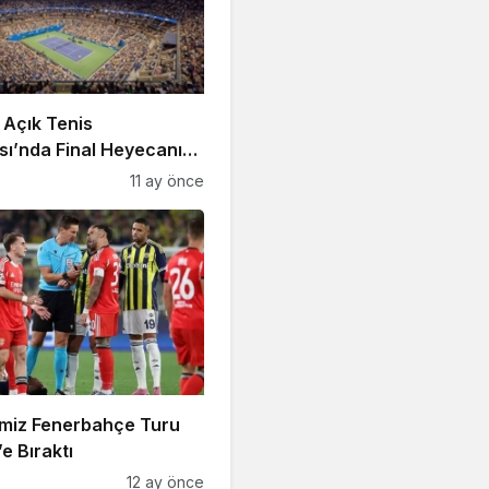
 Açık Tenis
ı’nda Final Heyecanı
t’ta!
11 ay önce
imiz Fenerbahçe Turu
e Bıraktı
12 ay önce