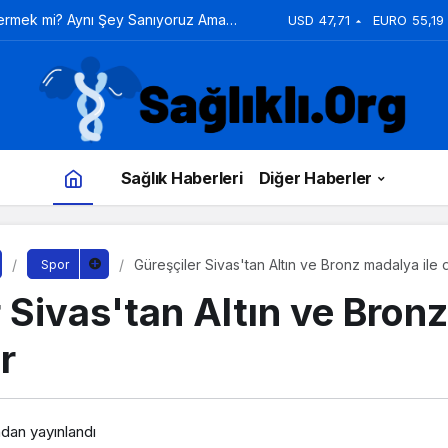
Vermek mi? Aynı Şey Sanıyoruz Ama
USD
47,71
EURO
55,19
Sağlık Haberleri
Diğer Haberler
Güreşçiler Sivas'tan Altın ve Bronz madalya ile
Spor
 Sivas'tan Altın ve Bron
r
ndan yayınlandı