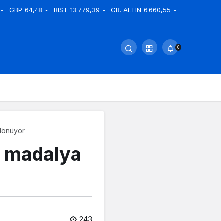
GBP
64,48
BIST
13.779,39
GR. ALTIN
6.660,55
0
 dönüyor
z madalya
243