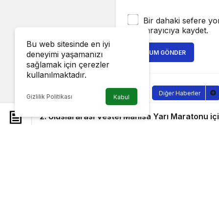
Bir dahaki sefere yo
tarayıcıya kaydet.
Bu web sitesinde en iyi
YORUM GÖNDER
deneyimi yaşamanızı
sağlamak için çerezler
kullanılmaktadır.
Diğer Haberler
Gizlilik Politikası
Kabul
2. Uluslar
2. Uluslararası Vestel Manisa Yarı Maratonu içi
için geri 
Sağlıklı.Org
tarafı
14 Haziran 2023, 2