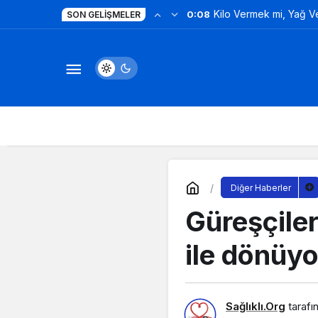
Kilo Vermek mi, Yağ 
0:08
SON GELIŞMELER
Değil!
Diğer Haberler
Güreşçiler
ile dönüyo
Sağlıklı.Org
tarafı