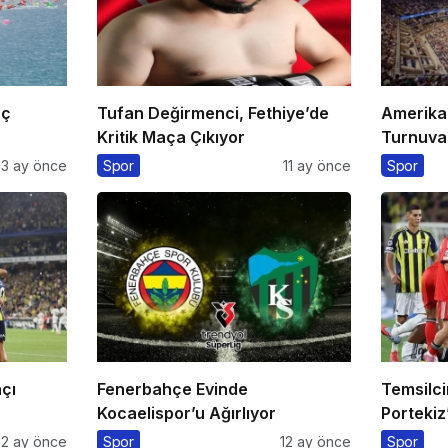
aç
Tufan Değirmenci, Fethiye’de
Amerika
Kritik Maça Çıkıyor
Turnuvas
Eurospor
3 ay önce
Spor
11 ay önce
Spor
çı
Fenerbahçe Evinde
Temsilc
Kocaelispor’u Ağırlıyor
Portekiz’
12 ay önce
Spor
12 ay önce
Spor