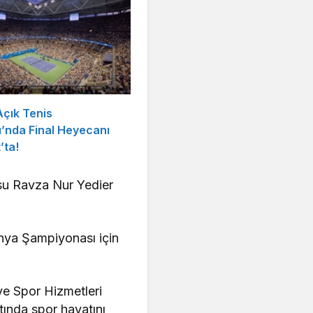
çık Tenis
’nda Final Heyecanı
’ta!
su Ravza Nur Yedier
ünya Şampiyonası için
ve Spor Hizmetleri
tında spor hayatını