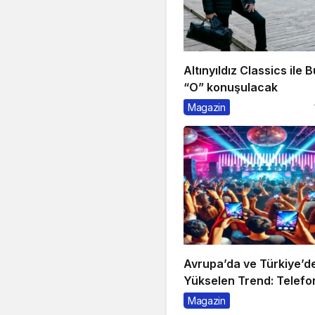
Altınyıldız Classics ile B
“O” konuşulacak
Magazin
Avrupa’da ve Türkiye’d
Yükselen Trend: Telefo
Gece Kulüpleri
Magazin