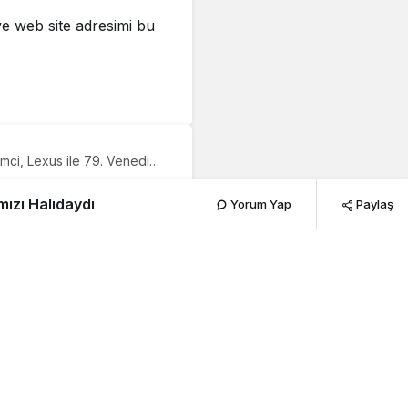
e web site adresimi bu
ci, Lexus ile 79. Venedik
dı
lih
mızı Halıdaydı
Yorum Yap
Paylaş
slararası
274