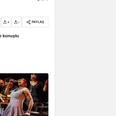
+
-
PAYLAŞ
e konuştu