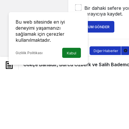
Bir dahaki sefere yo
tarayıcıya kaydet.
Bu web sitesinde en iyi
YORUM GÖNDER
deneyimi yaşamanızı
sağlamak için çerezler
kullanılmaktadır.
Diğer Haberler
Gizlilik Politikası
Kabul
Gökçe Bah
Gökçe Bahadır, Burcu Özberk ve Salih Bademci, 
Bademci, L
Film Festi
Sağlıklı.Org
tarafı
9 Eylül 2022, 18:00