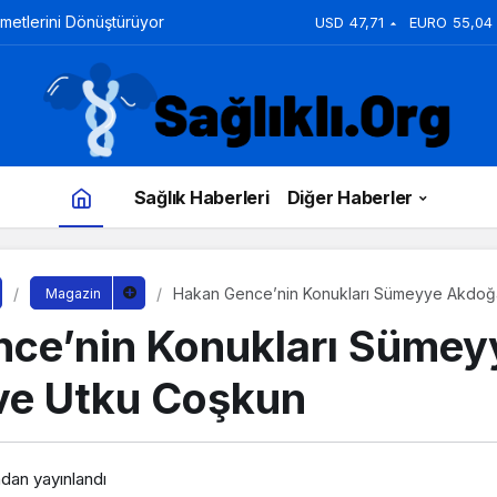
zmetlerini Dönüştürüyor
USD
47,71
EURO
55,04
Sağlık Haberleri
Diğer Haberler
Hakan Gence’nin Konukları Sümeyye Akdoğ
Magazin
ce’nin Konukları Sümey
ve Utku Coşkun
ndan yayınlandı