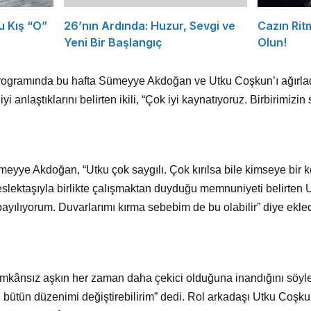
Bu Kış “O”
26’nın Ardında: Huzur, Sevgi ve
Cazın Rit
Yeni Bir Başlangıç
Olun!
ramında bu hafta Sümeyye Akdoğan ve Utku Coşkun’ı ağırladı. B
yi anlaştıklarını belirten ikili, “Çok iyi kaynatıyoruz. Birbirimizin 
eyye Akdoğan, “Utku çok saygılı. Çok kırılsa bile kimseye bir köt
eslektaşıyla birlikte çalışmaktan duyduğu memnuniyeti belirten
yılıyorum. Duvarlarımı kırma sebebim de bu olabilir” diye ekled
a imkânsız aşkın her zaman daha çekici olduğuna inandığını söy
bütün düzenimi değiştirebilirim” dedi. Rol arkadaşı Utku Coşkun