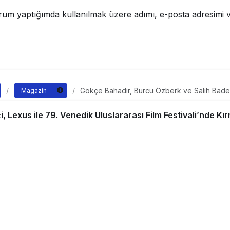
rum yaptığımda kullanılmak üzere adımı, e-posta adresimi v
Gökçe Bahadır, Burcu Özberk ve Salih Badem
Magazin
Uluslararası Film Festivali’nde Kırmızı Halıday
adır, Burcu Özberk ve Sa
Lexus ile 79. Venedik Uluslararası Film Festivali’nde Kır
exus ile 79. Venedik Ulu
vali’nde Kırmızı Halıdaydı
ndan yayınlandı
yayınlandı