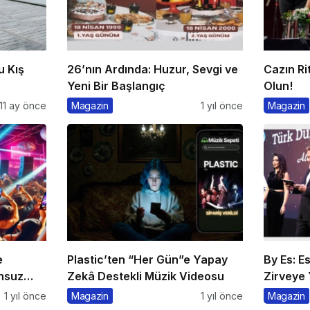
u Kış
26’nın Ardında: Huzur, Sevgi ve
Cazın Ri
Yeni Bir Başlangıç
Olun!
11 ay önce
Magazin
1 yıl önce
Magazin
e
Plastic’ten “Her Gün”e Yapay
By Es: E
nsuz
Zekâ Destekli Müzik Videosu
Zirveye 
1 yıl önce
Magazin
1 yıl önce
Magazin