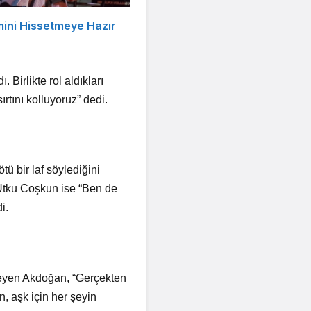
mini Hissetmeye Hazır
irlikte rol aldıkları
sırtını kolluyoruz” dedi.
ü bir laf söylediğini
 Utku Coşkun ise “Ben de
i.
leyen Akdoğan, “Gerçekten
, aşk için her şeyin