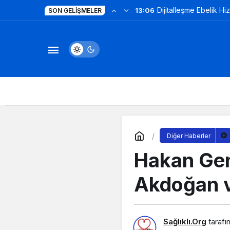
Dijitalleşme Ebelik Hi
13:06
SON GELIŞMELER
Diğer Haberler
Hakan Gen
Akdoğan 
Sağlıklı.Org
tarafı