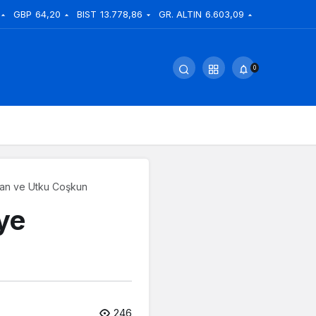
GBP
64,20
BIST
13.778,86
GR. ALTIN
6.603,09
0
an ve Utku Coşkun
ye
246