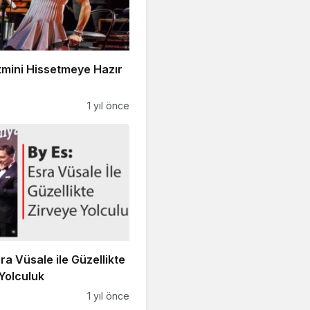
tmini Hissetmeye Hazır
1 yıl önce
sra Vüsale ile Güzellikte
Yolculuk
1 yıl önce