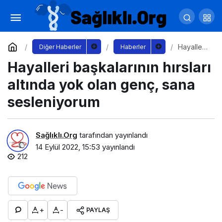
Başkan Sezer Muhtarlarla Buluştu
Yorum Yap
Paylaş
Hayalleri
Diğer Haberler
Haberler
başkaları
Hayalleri başkalarının hırsları
nın
hırsları
altında
altında yok olan genç, sana
yok olan
genç,
sesleniyorum
sana
sesleniyo
rum
Sağlıklı.Org
tarafından yayınlandı
14 Eylül 2022, 15:53
yayınlandı
212
+
-
PAYLAŞ