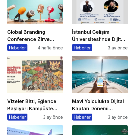
Global Branding
İstanbul Gelişim
Conference Zirve
Üniversitesi’nde Dijital
Başkanı’ndan Önemli
Markalaşma 1.0
Haberler
4 hafta önce
Haberler
3 ay önce
Açıklama
Etkinliği Düzenlenecek
Vizeler Bitti, Eğlence
Mavi Yolculukta Dijital
Başlıyor: Kampüste
Kaptan Dönemi
Bahar Festivali
Başlıyor
Haberler
3 ay önce
Haberler
3 ay önce
Kaçmaz!