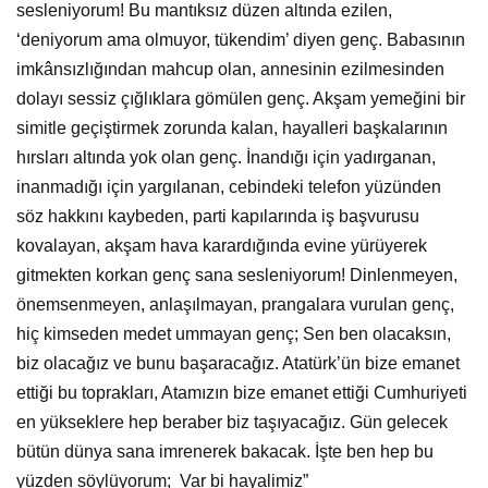
sesleniyorum! Bu mantıksız düzen altında ezilen,
‘deniyorum ama olmuyor, tükendim’ diyen genç. Babasının
imkânsızlığından mahcup olan, annesinin ezilmesinden
dolayı sessiz çığlıklara gömülen genç. Akşam yemeğini bir
simitle geçiştirmek zorunda kalan, hayalleri başkalarının
hırsları altında yok olan genç. İnandığı için yadırganan,
inanmadığı için yargılanan, cebindeki telefon yüzünden
söz hakkını kaybeden, parti kapılarında iş başvurusu
kovalayan, akşam hava karardığında evine yürüyerek
gitmekten korkan genç sana sesleniyorum! Dinlenmeyen,
önemsenmeyen, anlaşılmayan, prangalara vurulan genç,
hiç kimseden medet ummayan genç; Sen ben olacaksın,
biz olacağız ve bunu başaracağız. Atatürk’ün bize emanet
ettiği bu toprakları, Atamızın bize emanet ettiği Cumhuriyeti
en yükseklere hep beraber biz taşıyacağız. Gün gelecek
bütün dünya sana imrenerek bakacak. İşte ben hep bu
yüzden söylüyorum; Var bi hayalimiz”