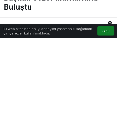
a Buluştu
Buluştu
0
Sağlıklı.Org
tarafından yayınlandı
Bu web sitesinde en iyi deneyimi yaşamanızı sağlamak
14 Eylül 2022, 15:53
yayınlandı
Anasayfa
Akış
Hesabım
Bildirimler
Kabul
için çerezler kullanılmaktadır.
202
PAYLAŞ
Gölcük Belediye Başkanı Ali Yıldırım Sezer, her ay düzenli
olarak ilçede görev yapan muhtarlar ile bir araya gelmeye
devam ediyor.