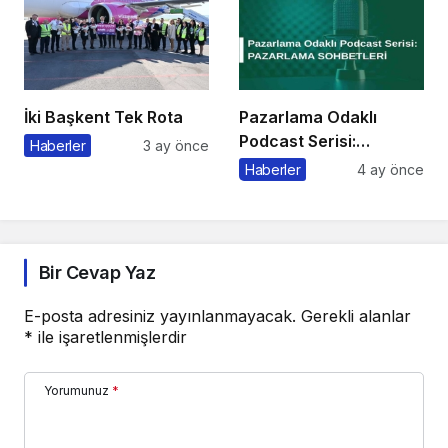
İki Başkent Tek Rota
Pazarlama Odaklı
Podcast Serisi:
Haberler
3 ay önce
Pazarlama Sohbetleri
Haberler
4 ay önce
Bir Cevap Yaz
E-posta adresiniz yayınlanmayacak.
Gerekli alanlar
*
ile işaretlenmişlerdir
Yorumunuz
*