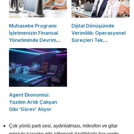
Muhasebe Programı
Dijital Dönüşümde
İşletmenizin Finansal
Verimlilik: Operasyonel
Yönetiminde Devrim
Süreçleri Tek
Yaratacak Çözüm
Merkezden Yönetin
Agent Ekonomisi:
Yazılım Artık Çalışan
Gibi ‘Görev’ Alıyor
Çok yönlü parti sesi, aydınlatması, mikrofon ve gitar
girişiyle karaoke gibi eğlenceli özelliklerle her yerde