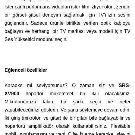
ister canlı performans videoları ister film izliyor olun, zengin
bir görsel-işitsel deneyim sağlamak için TV'nizin sesini
güçlendirir. Sadece ürünle birlikte verilen optik kabloyu
bağlayın ve herhangi bir TV markası veya modeli için TV
Ses Yükseltici modunu seçin.
Eğlenceli özellikler
Karaoke mi seviyorsunuz? O zaman siz ve
SRS-
XV900
hoparlör mükemmel bir ikili olacaksınız.
Mikrofonunuzu takın, bir şarkı seçin ve neler
yapabileceğinizi gösterin. Ve şarkı söylemeye devam edin.
İki giriş (mikrofon ve gitar) ile bir gitarı bile bağlayabilir ve
hoparlörü amplifikatör olarak kullanabilirsiniz. Fiestable
mobil uygulamasını ve yeni Çifte İzleme karaoke işlevini