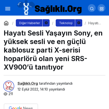
Yu-Gi-Oh Master Duel’da Yepyeni İçerikler
Sizi Bekliyor
Yorum Yap
Paylaş
Hayatı
Diğer Haberler
Teknoloji
Sesli
Hayatı Sesli Yaşayın Sony, en
Yaşayın
Sony, en
yüksek
yüksek sesli ve en güçlü
sesli ve
en güçlü
kablosuz parti X-serisi
kablosuz
parti X-
hoparlörü olan yeni SRS-
serisi
hoparlör
XV900’ü tanıtıyor
ü olan
yeni
SRS-
XV900’ü
Sağlıklı.Org
tarafından yayınlandı
tanıtıyor
12 Eylül 2022, 14:10
yayınlandı
211