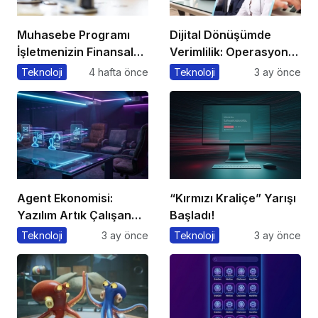
Muhasebe Programı
Dijital Dönüşümde
İşletmenizin Finansal
Verimlilik: Operasyonel
Yönetiminde Devrim
Süreçleri Tek
Teknoloji
4 hafta önce
Teknoloji
3 ay önce
Yaratacak Çözüm
Merkezden Yönetin
Agent Ekonomisi:
“Kırmızı Kraliçe” Yarışı
Yazılım Artık Çalışan
Başladı!
Gibi ‘Görev’ Alıyor
Teknoloji
3 ay önce
Teknoloji
3 ay önce