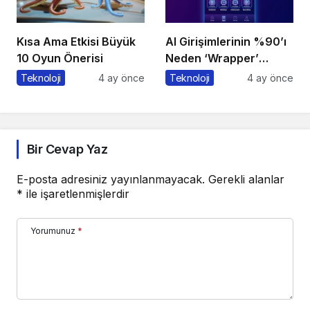
Kısa Ama Etkisi Büyük
AI Girişimlerinin %90’ı
10 Oyun Önerisi
Neden ‘Wrapper’
Kalıyor?
Teknoloji
4 ay önce
Teknoloji
4 ay önce
Bir Cevap Yaz
E-posta adresiniz yayınlanmayacak.
Gerekli alanlar
*
ile işaretlenmişlerdir
Yorumunuz
*