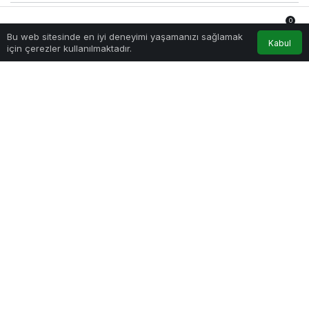
0
Sağlıklı.Org
tarafından yayınlandı
Bu web sitesinde en iyi deneyimi yaşamanızı sağlamak
12 Eylül 2022, 14:10
yayınlandı
Anasayfa
Akış
Hesabım
Bildirimler
Kabul
için çerezler kullanılmaktadır.
221
PAYLAŞ
Konami Digital Entertainment B.V. (KONAMI), bugün
itibarıyla popüler dijital kart oyunu
Yu-Gi-Oh! MASTER
DUEL
için yeni içeriklerin geldiğini duyurdu. Bugünkü
güncellemeyle “The Newborn Dragon” Seçim Paketi, “The
Tribe of the Abyssal Waters” Solo Mod Kapısı ve bir dizi
yeni Aksesuar oyuna ekleniyor.