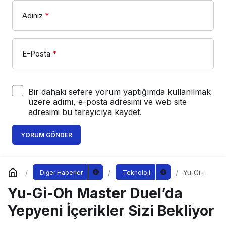
Adınız
*
E-Posta
*
Bir dahaki sefere yorum yaptığımda kullanılmak
üzere adımı, e-posta adresimi ve web site
adresimi bu tarayıcıya kaydet.
YORUM GÖNDER
Yu-Gi-Oh
Diğer Haberler
Teknoloji
Master
Yu-Gi-Oh Master Duel’da
Duel’da
Yepyeni
İçerikler
Yepyeni İçerikler Sizi Bekliyor
Sizi
Bekliyor