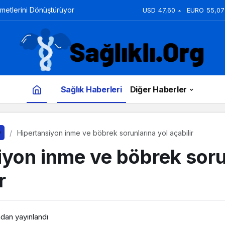
zmetlerini Dönüştürüyor
USD
47,60
EURO
55,07
Sağlık Haberleri
Diğer Haberler
Hipertansiyon inme ve böbrek sorunlarına yol açabilir
iyon inme ve böbrek soru
r
ndan yayınlandı