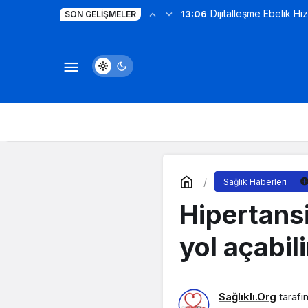
Dijitalleşme Ebelik Hi
13:06
SON GELIŞMELER
Sağlık Haberleri
Hipertans
yol açabili
Sağlıklı.Org
tarafı