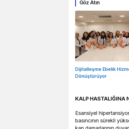
Göz Atın
Dijitalleşme Ebelik Hizme
Dönüştürüyor
KALP HASTALIĞINA 
Esansiyel hipertansiyo
basıncının sürekli yük
kan damarlarının duvarl