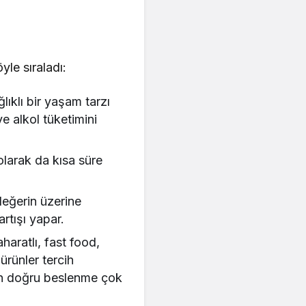
le sıraladı:
lıklı bir yaşam tarzı
e alkol tüketimini
olarak da kısa süre
değerin üzerine
rtışı yapar.
aratlı, fast food,
 ürünler tercih
çin doğru beslenme çok