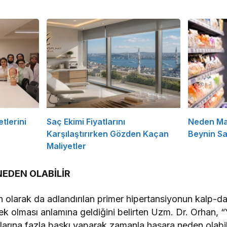
tlerini
Saç Ekimi Fiyatlarını
Neden Ma
Karşılaştırırken Gözden Kaçan
Beynin Sat
Maliyetler
NEDEN OLABİLİR
n olarak da adlandırılan primer hipertansiyonun kalp-d
sek olması anlamına geldiğini belirten Uzm. Dr. Orhan, 
arına fazla baskı yaparak zamanla hasara neden olabilir