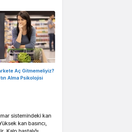
rkete Aç Gitmemeliyiz?
ın Alma Psikolojisi
amar sistemindeki kan
“Yüksek kan basıncı,
. Kalp hastalığı,