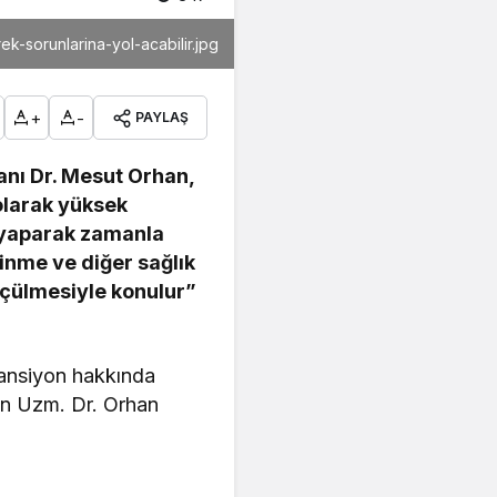
k-sorunlarina-yol-acabilir.jpg
+
-
PAYLAŞ
anı Dr. Mesut Orhan,
olarak yüksek
ı yaparak zamanla
 inme ve diğer sağlık
ölçülmesiyle konulur”
tansiyon hakkında
zen Uzm. Dr. Orhan