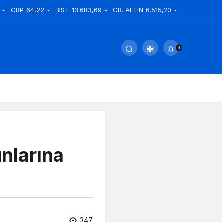
GBP
64,22
BIST
13.683,69
GR. ALTIN
6.515,20
0
nlarına
347