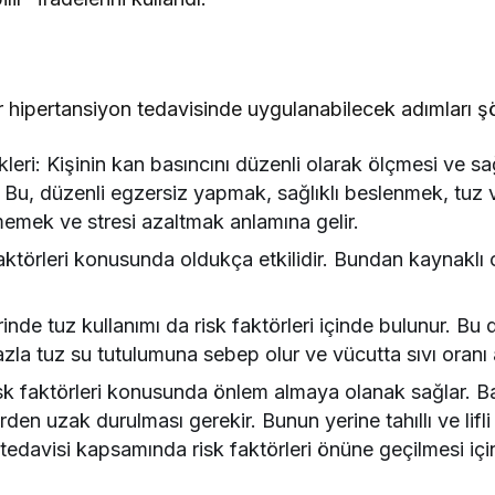
 hipertansiyon tedavisinde uygulanabilecek adımları şöy
leri: Kişinin kan basıncını düzenli olarak ölçmesi ve sağ
 Bu, düzenli egzersiz yapmak, sağlıklı beslenmek, tuz v
memek ve stresi azaltmak anlamına gelir.
faktörleri konusunda oldukça etkilidir. Bundan kaynaklı 
nde tuz kullanımı da risk faktörleri içinde bulunur. Bu 
la tuz su tutulumuna sebep olur ve vücutta sıvı oranı a
k faktörleri konusunda önlem almaya olanak sağlar. Bah
rden uzak durulması gerekir. Bunun yerine tahıllı ve lifli
n tedavisi kapsamında risk faktörleri önüne geçilmesi i