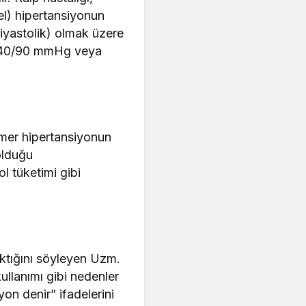
yel) hipertansiyonun
(diyastolik) olmak üzere
, 140/90 mmHg veya
imer hipertansiyonun
 olduğu
ol tüketimi gibi
çıktığını söyleyen Uzm.
kullanımı gibi nedenler
yon denir” ifadelerini