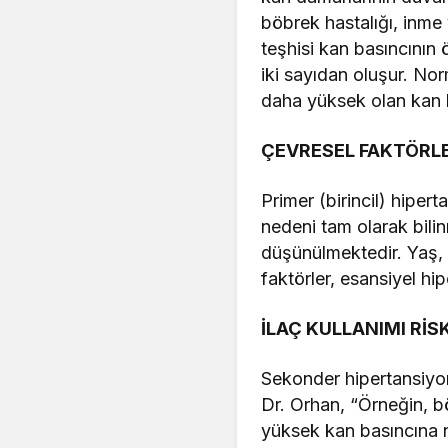
böbrek hastalığı, inme 
teşhisi kan basıncının 
iki sayıdan oluşur. N
daha yüksek olan kan b
ÇEVRESEL FAKTÖRLER
Primer (birincil) hipe
nedeni tam olarak bilin
düşünülmektedir. Yaş, aş
faktörler, esansiyel hip
İLAÇ KULLANIMI RİSK
Sekonder hipertansiyon 
Dr. Orhan, “Örneğin, bö
yüksek kan basıncına ne