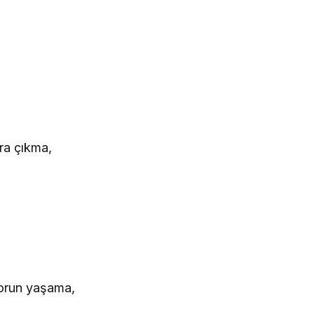
ara çıkma,
orun yaşama,