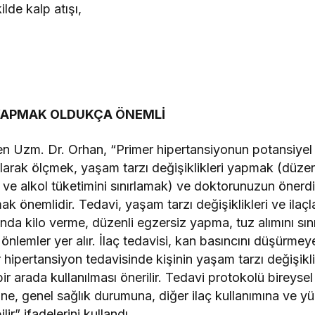
lde kalp atışı,
 YAPMAK OLDUKÇA ÖNEMLİ
en Uzm. Dr. Orhan, “Primer hipertansiyonun potansiyel ri
olarak ölçmek, yaşam tarzı değişiklikleri yapmak (düze
 ve alkol tüketimini sınırlamak) ve doktorunuzun önerdiğ
k önemlidir. Tedavi, yaşam tarzı değişiklikleri ve ilaçla
asında kilo verme, düzenli egzersiz yapma, tuz alımını sın
 önlemler yer alır. İlaç tedavisi, kan basıncını düşürmey
mer hipertansiyon tedavisinde kişinin yaşam tarzı değişikl
bir arada kullanılması önerilir. Tedavi protokolü bireysel 
tine, genel sağlık durumuna, diğer ilaç kullanımına ve y
ir” ifadelerini kullandı.