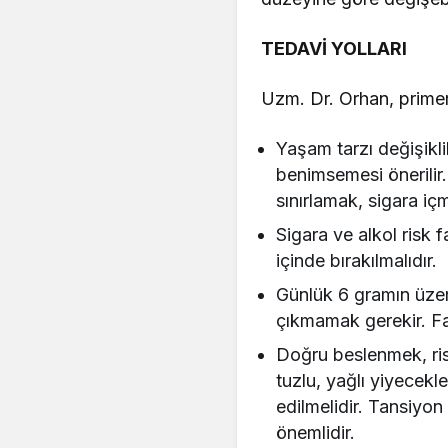
TEDAVİ YOLLARI
Uzm. Dr. Orhan, primer
Yaşam tarzı değişiklik
benimsemesi önerilir.
sınırlamak, sigara iç
Sigara ve alkol risk 
içinde bırakılmalıdır.
Günlük 6 gramın üzeri
çıkmamak gerekir. Faz
Doğru beslenmek, ris
tuzlu, yağlı yiyecekle
edilmelidir. Tansiyo
önemlidir.