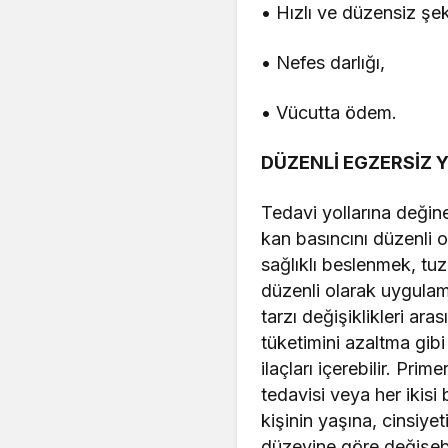
• Hızlı ve düzensiz şeki
• Nefes darlığı,
• Vücutta ödem.
DÜZENLİ EGZERSİZ
Tedavi yollarına değin
kan basıncını düzenli 
sağlıklı beslenmek, tuz
düzenli olarak uygulama
tarzı değişiklikleri ar
tüketimini azaltma gibi
ilaçları içerebilir. Pri
tedavisi veya her ikisi 
kişinin yaşına, cinsiye
düzeyine göre değişebil