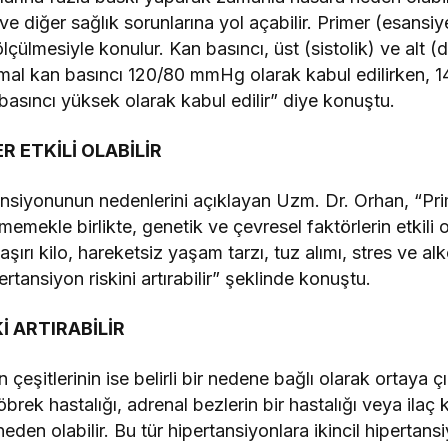
ve diğer sağlık sorunlarına yol açabilir. Primer (esansi
ölçülmesiyle konulur. Kan basıncı, üst (sistolik) ve alt 
ormal kan basıncı 120/80 mmHg olarak kabul edilirken
asıncı yüksek olarak kabul edilir” diye konuştu.
 ETKİLİ OLABİLİR
rtansiyonunun nedenlerini açıklayan Uzm. Dr. Orhan, “Pr
memekle birlikte, genetik ve çevresel faktörlerin etkili
ırı kilo, hareketsiz yaşam tarzı, tuz alımı, stres ve alk
ertansiyon riskini artırabilir” şeklinde konuştu.
İ ARTIRABİLİR
çeşitlerinin ise belirli bir nedene bağlı olarak ortaya 
brek hastalığı, adrenal bezlerin bir hastalığı veya ilaç 
den olabilir. Bu tür hipertansiyonlara ikincil hipertansi