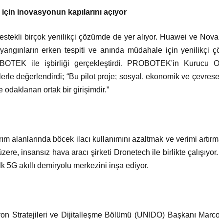
a için inovasyonun kapılarını açıyor
stekli birçok yenilikçi çözümde de yer alıyor. Huawei ve Nov
, yangınların erken tespiti ve anında müdahale için yenilikçi 
OBOTEK ile işbirliği gerçekleştirdi. PROBOTEK'in Kurucu 
lerle değerlendirdi; “Bu pilot proje; sosyal, ekonomik ve çevrese
odaklanan ortak bir girişimdir.”
m alanlarında böcek ilacı kullanımını azaltmak ve verimi artırmak
zere, insansız hava aracı şirketi Dronetech ile birlikte çalışıyo
ilk 5G akıllı demiryolu merkezini inşa ediyor.
syon Stratejileri ve Dijitalleşme Bölümü (UNIDO) Başkanı Marco 