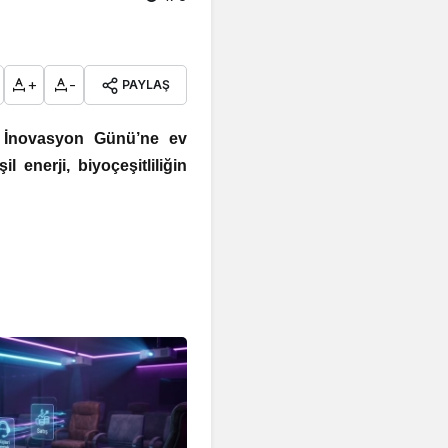
+
-
PAYLAŞ
pa İnovasyon Günü’ne ev
l enerji, biyoçeşitliliğin