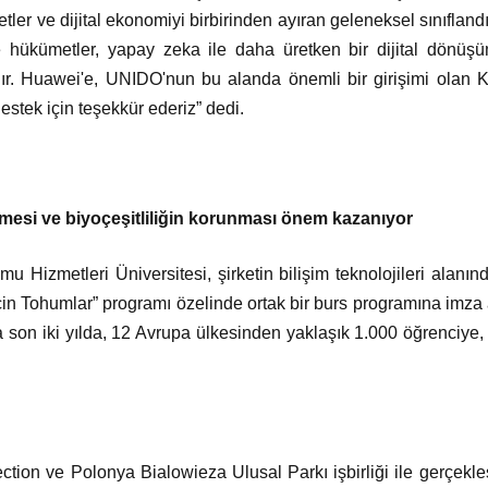
er ve dijital ekonomiyi birbirinden ayıran geleneksel sınıflandı
ve hükümetler, yapay zeka ile daha üretken bir dijital dönüş
lıdır. Huawei'e, UNIDO'nun bu alanda önemli bir girişimi olan 
stek için teşekkür ederiz” dedi.
irmesi ve biyoçeşitliliğin korunması önem kazanıyor
Hizmetleri Üniversitesi, şirketin bilişim teknolojileri alanınd
çin Tohumlar” programı özelinde ortak bir burs programına imza 
son iki yılda, 12 Avrupa ülkesinden yaklaşık 1.000 öğrenciye,
tion ve Polonya Bialowieza Ulusal Parkı işbirliği ile gerçek