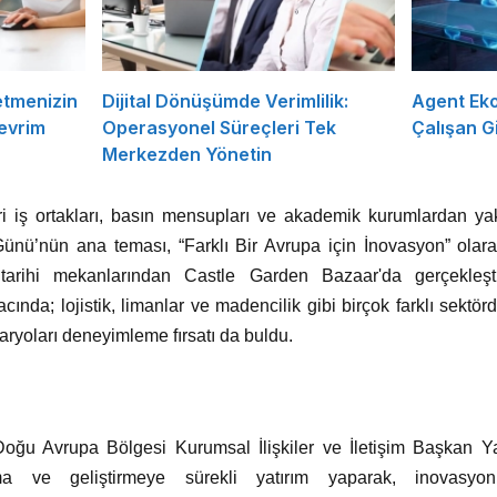
etmenizin
Dijital Dönüşümde Verimlilik:
Agent Eko
evrim
Operasyonel Süreçleri Tek
Çalışan Gi
Merkezden Yönetin
ri iş ortakları, basın mensupları ve akademik kurumlardan yakl
ü’nün ana teması, “Farklı Bir Avrupa için İnovasyon” olarak
arihi mekanlarından Castle Garden Bazaar'da gerçekleştiri
nda; lojistik, limanlar ve madencilik gibi birçok farklı sektör
senaryoları deneyimleme fırsatı da buldu.
ğu Avrupa Bölgesi Kurumsal İlişkiler ve İletişim Başkan Ya
rma ve geliştirmeye sürekli yatırım yaparak, inovasyo