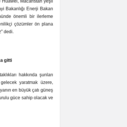
e Huawei, Macaristan yeşil
nayi Bakanlığı Enerji Bakan
nünde önemli bir ilerleme
enilikçi çözümler ön plana
” dedi.
 gitti
lıkları hakkında şunları
 gelecek yaratmak üzere,
nyanın en büyük çatı güneş
 kurulu güce sahip olacak ve