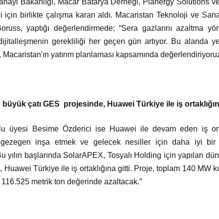
anayi Bakanlığı, Macar Batarya Derneği, Planergy Solutions v
 için birlikte çalışma kararı aldı. Macaristan Teknoloji ve Sa
Boruss, yaptığı değerlendirmede; “Sera gazlarını azaltma yö
 dijitalleşmenin gerekliliği her geçen gün artıyor. Bu alanda y
 Macaristan'ın yatırım planlaması kapsamında değerlendiriyoruz
üyük çatı GES projesinde, Huawei Türkiye ile iş ortaklığına
u üyesi Besime Özderici ise Huawei ile devam eden iş ortak
r gezegen inşa etmek ve gelecek nesiller için daha iyi bir
 Bu yılın başlarında SolarAPEX, Tosyalı Holding için yapılan dü
e, Huawei Türkiye ile iş ortaklığına gitti. Proje, toplam 140 MW
 116.525 metrik ton değerinde azaltacak.”