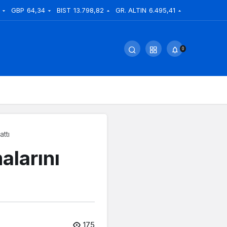
GBP
64,34
BIST
13.798,82
GR. ALTIN
6.495,41
0
attı
alarını
175