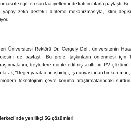
sı ile ilgili en son faaliyetlerini de katılımcılarla paylaştı. B
yapay zeka destekli dinleme mekanizmasıyla, iklim değişikli
ıyor.
i Üniversitesi Rektörü Dr. Gergely Deli, üniversitenin Huawei 
projesini de paylaştı. Bu proje, taşkınların önlenmesi içi
aştırmalarını, treylerlere monte edilmiş akıllı bir PV çözümü 
i olarak, “Değer yaratan bu işbirliği, iş dünyasından bir kurumun
modern teknolojinin çevre koruma araştırmalarındaki sürdürü
erkezi’nde yenilikçi 5G çözümleri