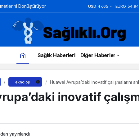
zmetlerini Dönüştürüyor
USD
47,65
EURO
54,94
Sağlık Haberleri
Diğer Haberler
Huawei Avrupa’daki inovatif çalışmalarını anl
Teknoloji
upa’daki inovatif çalışm
ndan yayınlandı