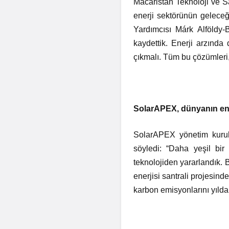
Macaristan Teknoloji ve S
enerji sektörünün geleceği
Yardımcısı Márk Alföldy-
kaydettik. Enerji arzında
çıkmalı. Tüm bu çözümleri,
SolarAPEX, dünyanın en b
SolarAPEX yönetim kurul
söyledi: “Daha yeşil bi
teknolojiden yararlandık.
enerjisi santrali projesind
karbon emisyonlarını yılda