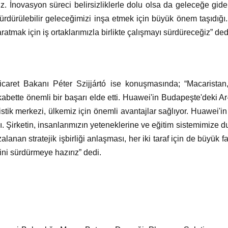
z. İnovasyon süreci belirsizliklerle dolu olsa da geleceğe gide
rdürülebilir geleceğimizi inşa etmek için büyük önem taşıdığı.
aratmak için iş ortaklarımızla birlikte çalışmayı sürdüreceğiz” ded
icaret Bakanı Péter Szijjártó ise konuşmasında; “Macaristan
 rekabette önemli bir başarı elde etti. Huawei'in Budapeşte'deki 
istik merkezi, ülkemiz için önemli avantajlar sağlıyor. Huawei'in
ğı. Şirketin, insanlarımızın yeteneklerine ve eğitim sistemimiz
lanan stratejik işbirliği anlaşması, her iki taraf için de büyük
ini sürdürmeye hazırız” dedi.