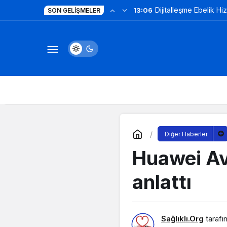
Dijitalleşme Ebelik Hi
13:06
SON GELIŞMELER
Diğer Haberler
Huawei Avr
anlattı
Sağlıklı.Org
tarafı