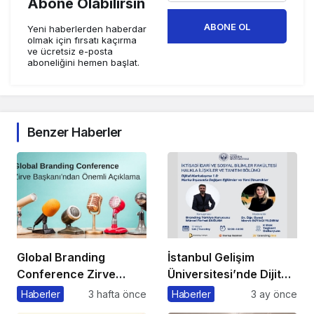
Abone Olabilirsin
ABONE OL
Yeni haberlerden haberdar
olmak için fırsatı kaçırma
ve ücretsiz e-posta
aboneliğini hemen başlat.
Benzer Haberler
Global Branding
İstanbul Gelişim
Conference Zirve
Üniversitesi’nde Dijital
Başkanı’ndan Önemli
Markalaşma 1.0
Haberler
3 hafta önce
Haberler
3 ay önce
Açıklama
Etkinliği Düzenlenecek