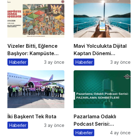
Vizeler Bitti, Eğlence
Mavi Yolculukta Dijital
Başlıyor: Kampüste
Kaptan Dönemi
Bahar Festivali
Başlıyor
Haberler
3 ay önce
Haberler
3 ay önce
Kaçmaz!
İki Başkent Tek Rota
Pazarlama Odaklı
Podcast Serisi:
Haberler
3 ay önce
Pazarlama Sohbetleri
Haberler
4 ay önce