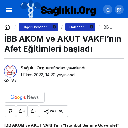
Kullanmadıkları eşyaları takas ettiler
Yorum Yap
Paylaş
İBB
Diğer Haberler
Haberler
AKOM ve
İBB AKOM ve AKUT VAKFI’nın
AKUT
VAKFI’nın
Afet
Afet Eğitimleri başladı
Eğitimleri
başladı
Sağlıklı.Org
tarafından yayınlandı
1 Ekim 2022, 14:20
yayınlandı
183
+
-
PAYLAŞ
İBB AKOM ve AKUT VAKFI'nın “İstanbul Seninle Güvende!”