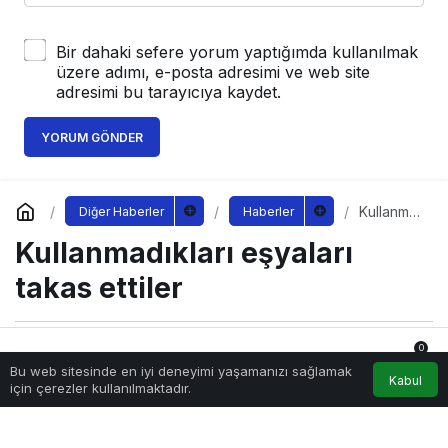
Bir dahaki sefere yorum yaptığımda kullanılmak
üzere adımı, e-posta adresimi ve web site
adresimi bu tarayıcıya kaydet.
YORUM GÖNDER
Kullanma
Diğer Haberler
Haberler
dıkları
Kullanmadıkları eşyaları
eşyaları
takas
ettiler
takas ettiler
0
Sağlıklı.Org
tarafından yayınlandı
Bu web sitesinde en iyi deneyimi yaşamanızı sağlamak
1 Ekim 2022, 14:20
yayınlandı
Anasayfa
Akış
Hesabım
Bildirimler
Kabul
için çerezler kullanılmaktadır.
185