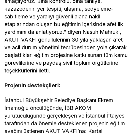
amaçlıyoruz. Bina kontrolü, bina tahliye,
kazazedenin yer tespiti, ulaşma, sedyeleme-
sabitleme ve yaralıyı güvenli alana nakil
etaplarından oluşan bu eğitimin içerisinde afet ilk
yardımını da anlatıyoruz.” diyen Nasuh Mahruki,
AKUT VAKFI gönüllülerinin 30 yıla yaklaşan afet
ve acil durum yönetimi tecrübesinden yola çıkarak
başlattıkları eğitim projesine katkı sunan tüm kamu
görevlilerine ve paydaş sivil toplum örgütlerine
teşekkürlerini iletti.
Projenin destekçileri:
İstanbul Büyükşehir Belediye Başkanı Ekrem
İmamoğlu öncülüğünde,
İBB AKOM
yürütücülüğünde gerçekleşen ve
İstanbul İftaiyesi
tarafından da önemle desteklenen projenin eğitim
ayağını üstlenen AKUT VAKFI’na; Kartal