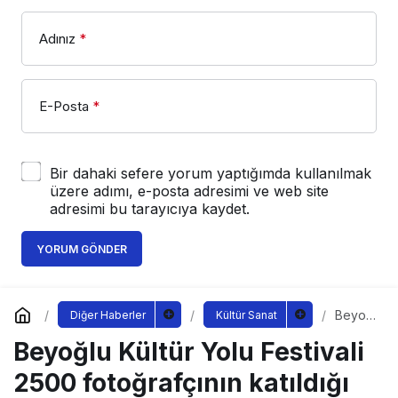
Adınız
*
E-Posta
*
Bir dahaki sefere yorum yaptığımda kullanılmak
üzere adımı, e-posta adresimi ve web site
adresimi bu tarayıcıya kaydet.
YORUM GÖNDER
Beyoğ
Diğer Haberler
Kültür Sanat
lu
Beyoğlu Kültür Yolu Festivali
Kültür
Yolu
Festiva
2500 fotoğrafçının katıldığı
li 2500