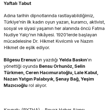
Yaftalı Tabut
Adına tarihin dipnotlarında rastlayabildiğimiz,
Türkiye’nin ilk kadın oyun yazarı, kuramcı, aktivist,
sosyal ve siyasi yaşamın her alanında öncü Fatma
Nudiye Yalçı’nın hikâyesi. 1920’lerde başlayan
mücadelesine Dr. Hikmet Kıvılcımlı ve Nazım
Hikmet de eşlik ediyor.
Bilgesu Erenus
’un yazdığı
Yelda Baskın
’ın
yönettiği oyunda
Bensu Orhunöz, Selin
Türkmen, Ceren Hacımuratoğlu, Lale Kabul,
Nazan Yatgın Palabıyık, Şenay Bağ, Yeşim
Mazıcıoğlu
rol alıyor.
Kaynak: (BYZHA) – Beyaz Haber Ajansı