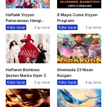
Haftalık Vizyon
8 Mayıs Cuma Vizyon
Panoraması: Hangi
Programı
Filmi İzlemeli?
Kültür Sanat
3 ay önce
Kültür Sanat
3 ay önce
Haftanın Bombası:
Sinemada 23 Nisan
Şeytan Marka Giyer 2
Rüzgarı
Kültür Sanat
3 ay önce
Kültür Sanat
4 ay önce