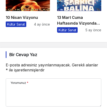
10 Nisan Vizyonu
13 Mart Cuma
Haftasında Vizyonda
Kültür Sanat
4 ay önce
Hangi Filmler Var?
Kültür Sanat
5 ay önce
Bir Cevap Yaz
E-posta adresiniz yayınlanmayacak.
Gerekli alanlar
*
ile işaretlenmişlerdir
Yorumunuz
*