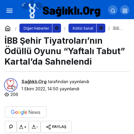
Beyoğlu Kültür Yolu Festivali 2500
fotoğrafçının katıldığı fotomaraton heyecanıyla
Yorum Yap
Paylaş
İBB
Diğer Haberler
Kültür Sanat
Şehir
İBB Şehir Tiyatroları’nın
Tiyatr
başladı
oları’nı
n
Ödüllü Oyunu “Yaftalı Tabut”
Ödüllü
Oyunu
Kartal’da Sahnelendi
“Yaftalı
Tabut”
Kartal’
da
Sağlıklı.Org
tarafından yayınlandı
Sahnel
1 Ekim 2022, 14:50
yayınlandı
endi
206
+
-
PAYLAŞ