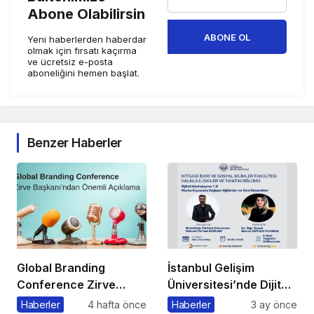
Abone Olabilirsin
ABONE OL
Yeni haberlerden haberdar
olmak için fırsatı kaçırma
ve ücretsiz e-posta
aboneliğini hemen başlat.
Benzer Haberler
Global Branding
İstanbul Gelişim
Conference Zirve
Üniversitesi’nde Dijital
Başkanı’ndan Önemli
Markalaşma 1.0
Haberler
4 hafta önce
Haberler
3 ay önce