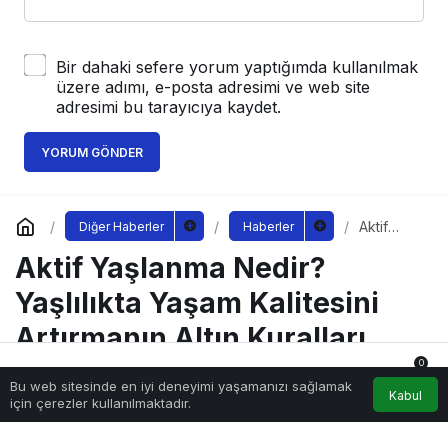
Bir dahaki sefere yorum yaptığımda kullanılmak
üzere adımı, e-posta adresimi ve web site
adresimi bu tarayıcıya kaydet.
YORUM GÖNDER
Aktif
Diğer Haberler
Haberler
Yaşlanma
Aktif Yaşlanma Nedir?
Nedir?
Yaşlılıkta
Yaşam
Yaşlılıkta Yaşam Kalitesini
Kalitesini
Artırmanın
Artırmanın Altın Kuralları
Altın
Kuralları
0
Bu web sitesinde en iyi deneyimi yaşamanızı sağlamak
Anasayfa
Akış
Hesabım
Bildirimler
Kabul
için çerezler kullanılmaktadır.
Sağlıklı.Org
tarafından yayınlandı
18 Kasım 2025, 00:11
yayınlandı
1.728