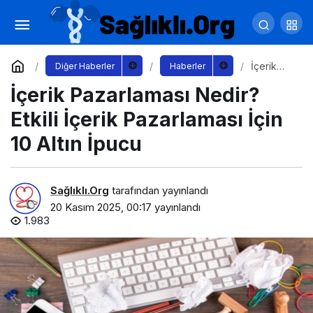
Aktif Yaşlanma Nedir? Yaşlılıkta Yaşam
Kalitesini Artırmanın Altın Kuralları
Yorum Yap
Paylaş
İçerik
Diğer Haberler
Haberler
Pazarlam
İçerik Pazarlaması Nedir?
ası
Nedir?
Etkili
Etkili İçerik Pazarlaması İçin
İçerik
Pazarlam
10 Altın İpucu
ası İçin 10
Altın
İpucu
Sağlıklı.Org
tarafından yayınlandı
20 Kasım 2025, 00:17
yayınlandı
1.983