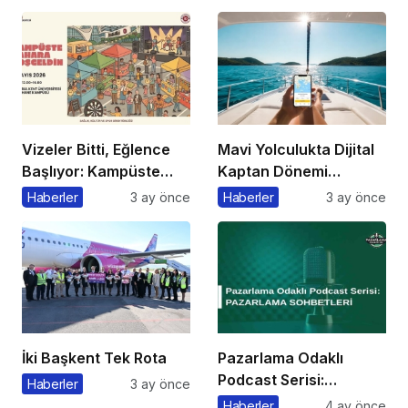
Açıklama
Etkinliği Düzenlenecek
Vizeler Bitti, Eğlence
Mavi Yolculukta Dijital
Başlıyor: Kampüste
Kaptan Dönemi
Bahar Festivali
Başlıyor
Haberler
3 ay önce
Haberler
3 ay önce
Kaçmaz!
İki Başkent Tek Rota
Pazarlama Odaklı
Podcast Serisi:
Haberler
3 ay önce
Pazarlama Sohbetleri
Haberler
4 ay önce