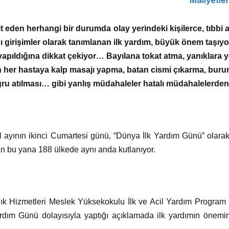
 eden herhangi bir durumda olay yerindeki kişilerce, tıbbi
cı girişimler olarak tanımlanan ilk yardım, büyük önem taşıyo
 yapıldığına dikkat çekiyor… Bayılana tokat atma, yanıklara 
n her hastaya kalp masajı yapma, batan cismi çıkarma, bur
ru atılması… gibi yanlış müdahaleler hatalı müdahalelerde
 ayının ikinci Cumartesi günü, “Dünya İlk Yardım Günü” olarak
n bu yana 188 ülkede aynı anda kutlanıyor.
ık Hizmetleri Meslek Yüksekokulu İlk ve Acil Yardım Program
rdım Günü dolayısıyla yaptığı açıklamada ilk yardımın önemin