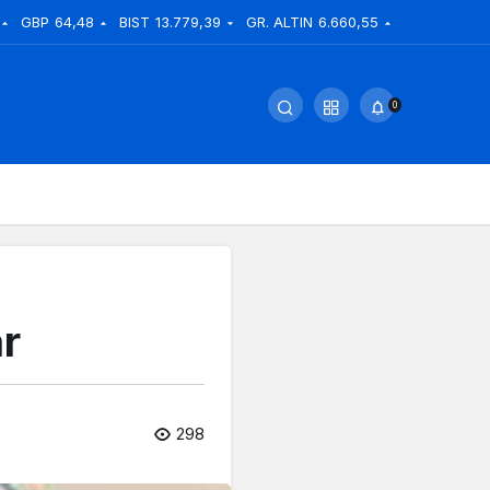
GBP
64,48
BIST
13.779,39
GR. ALTIN
6.660,55
0
ar
298