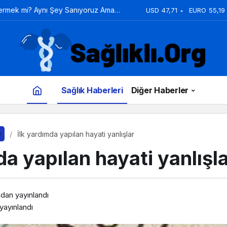
Vermek mi? Aynı Şey Sanıyoruz Ama
USD
47,71
EURO
55,19
Sağlık Haberleri
Diğer Haberler
İlk yardımda yapılan hayati yanlışlar
da yapılan hayati yanlışl
ndan yayınlandı
yayınlandı