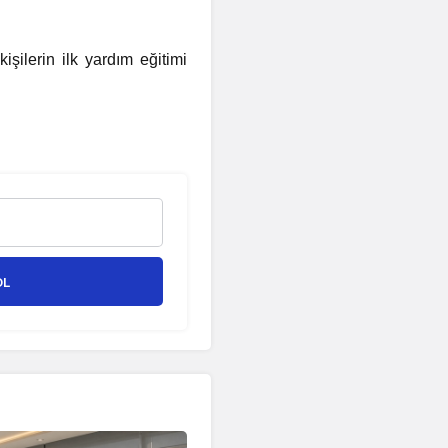
şilerin ilk yardım eğitimi
OL