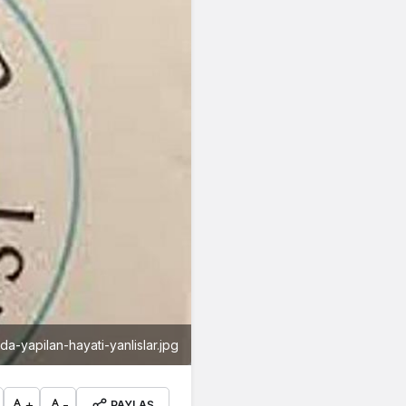
mda-yapilan-hayati-yanlislar.jpg
+
-
PAYLAŞ