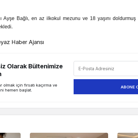
 Ayşe Bağlı, en az ilkokul mezunu ve 18 yaşını doldurmuş ki
ekledi.
yaz Haber Ajansı
z Olarak Bültenimize
n
 olmak için fırsatı kaçırma ve
ABONE 
ini hemen başlat.