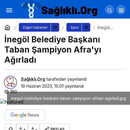
Türkiye Sigorta Basketbol Süper Ligi
Şampiyonu Anadolu Efes Oldu
Yorum Yap
Paylaş
İnegöl
Diğer Haberler
Spor
Belediye
İnegöl Belediye Başkanı
Başkanı
Taban
Şampiyon
Taban Şampiyon Afra'yı
Afra'yı
Ağırladı
Ağırladı
Sağlıklı.Org
tarafından yayınlandı
19 Haziran 2023, 15:01
yayınlandı
180
inegol-belediye-baskani-taban-sampiyon-afrayi-agirladi.jpg
+
-
PAYLAŞ