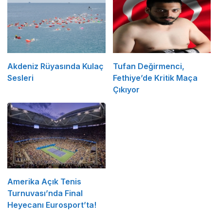
Akdeniz Rüyasında Kulaç
Tufan Değirmenci,
Sesleri
Fethiye’de Kritik Maça
Çıkıyor
Amerika Açık Tenis
Turnuvası’nda Final
Heyecanı Eurosport’ta!