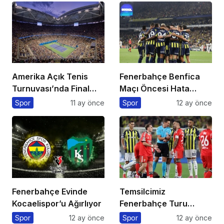
Amerika Açık Tenis
Fenerbahçe Benfica
Turnuvası’nda Final
Maçı Öncesi Hata
Heyecanı Eurosport’ta!
Yapmadı
Spor
11 ay önce
Spor
12 ay önce
Fenerbahçe Evinde
Temsilcimiz
Kocaelispor’u Ağırlıyor
Fenerbahçe Turu
Portekiz’e Bıraktı
Spor
12 ay önce
Spor
12 ay önce