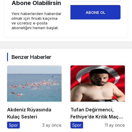
Abone Olabilirsin
ABONE OL
Yeni haberlerden haberdar
olmak için fırsatı kaçırma
ve ücretsiz e-posta
aboneliğini hemen başlat.
Benzer Haberler
Akdeniz Rüyasında
Tufan Değirmenci,
Kulaç Sesleri
Fethiye’de Kritik Maça
Çıkıyor
Spor
3 ay önce
Spor
11 ay önce