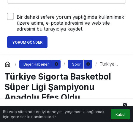
Bir dahaki sefere yorum yaptığımda kullanılmak
üzere adımı, e-posta adresimi ve web site
adresimi bu tarayıcıya kaydet.
YORUM GÖNDER
Türkiye
Diğer Haberler
Spor
Sigorta
Türkiye Sigorta Basketbol
Basketbol
Süper Ligi
Şampiyonu
Süper Ligi Şampiyonu
Anadolu Efes
Oldu
Anadolu Efes Oldu
0
Bu web sitesinde en iyi deneyimi yaşamanızı sağlamak
Anasayfa
Akış
Hesabım
Bildirimler
Kabul
Sağlıklı.Org
tarafından yayınlandı
için çerezler kullanılmaktadır.
19 Haziran 2023, 12:31
yayınlandı
230
turkiye-sigorta-basketbol-super-ligi-sampiyonu-anadolu-efes-