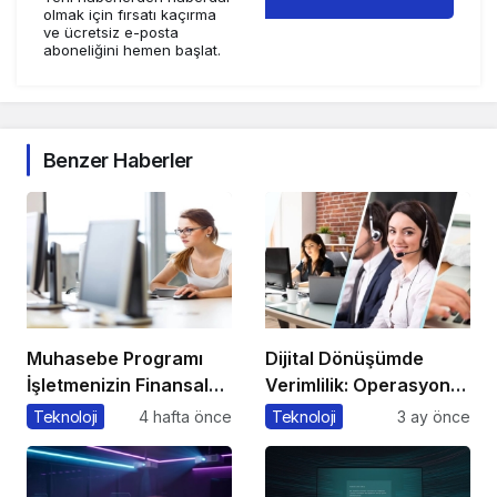
olmak için fırsatı kaçırma
ve ücretsiz e-posta
aboneliğini hemen başlat.
Benzer Haberler
Muhasebe Programı
Dijital Dönüşümde
İşletmenizin Finansal
Verimlilik: Operasyonel
Yönetiminde Devrim
Süreçleri Tek
Teknoloji
4 hafta önce
Teknoloji
3 ay önce
Yaratacak Çözüm
Merkezden Yönetin