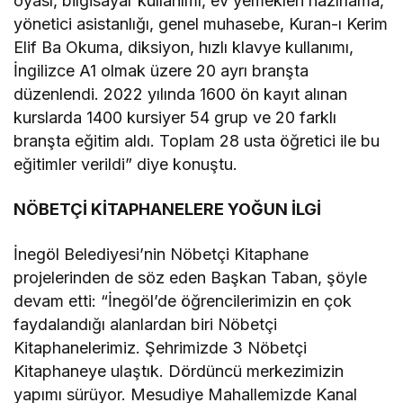
oyası, bilgisayar kullanımı, ev yemekleri hazırlama,
yönetici asistanlığı, genel muhasebe, Kuran-ı Kerim
Elif Ba Okuma, diksiyon, hızlı klavye kullanımı,
İngilizce A1 olmak üzere 20 ayrı branşta
düzenlendi. 2022 yılında 1600 ön kayıt alınan
kurslarda 1400 kursiyer 54 grup ve 20 farklı
branşta eğitim aldı. Toplam 28 usta öğretici ile bu
eğitimler verildi” diye konuştu.
NÖBETÇİ KİTAPHANELERE YOĞUN İLGİ
İnegöl Belediyesi’nin Nöbetçi Kitaphane
projelerinden de söz eden Başkan Taban, şöyle
devam etti: “İnegöl’de öğrencilerimizin en çok
faydalandığı alanlardan biri Nöbetçi
Kitaphanelerimiz. Şehrimizde 3 Nöbetçi
Kitaphaneye ulaştık. Dördüncü merkezimizin
yapımı sürüyor. Mesudiye Mahallemizde Kanal