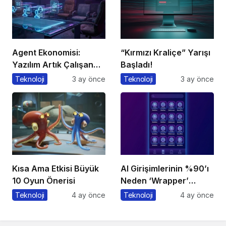
Agent Ekonomisi:
“Kırmızı Kraliçe” Yarışı
Yazılım Artık Çalışan
Başladı!
Gibi ‘Görev’ Alıyor
Teknoloji
3 ay önce
Teknoloji
3 ay önce
Kısa Ama Etkisi Büyük
AI Girişimlerinin %90’ı
10 Oyun Önerisi
Neden ‘Wrapper’
Kalıyor?
Teknoloji
4 ay önce
Teknoloji
4 ay önce