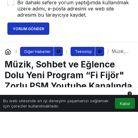
Bir dahaki sefere yorum yaptığımda kullanılmak
üzere adımı, e-posta adresimi ve web site
adresimi bu tarayıcıya kaydet.
YORUM GÖNDER
Müzik,
Diğer Haberler
Teknoloji
Sohbet
Müzik, Sohbet ve Eğlence
ve
Eğlence
Dolu
Dolu Yeni Program “Fi Fijör"
Yeni
Program
Zorlu PSM Youtube Kanalında
“Fi Fijör"
Zorlu
Başlıyor!
0
PSM
Bu web sitesinde en iyi deneyimi yaşamanızı sağlamak
Anasayfa
Akış
Hesabım
Bildirimler
Youtube
Kabul
için çerezler kullanılmaktadır.
Kanalınd
a
Sağlıklı.Org
tarafından yayınlandı
Başlıyor!
17 Ocak 2023, 13:15
yayınlandı
223
muzik-sohbet-ve-eglence-dolu-yeni-program-fi-fijor-zorlu-
psm-youtube-kanalinda-basliyor.jpg