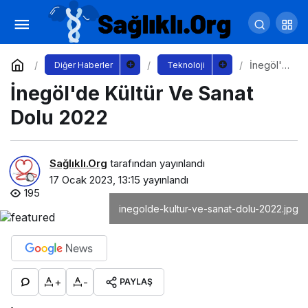
Müzik, Sohbet ve Eğlence Dolu Yeni Program
“Fi Fijör" Zorlu PSM Youtube Kanalında Başlıyor!
Yorum Yap
Paylaş
İnegöl'd
Diğer Haberler
Teknoloji
e Kültür
İnegöl'de Kültür Ve Sanat
Ve Sanat
Dolu
2022
Dolu 2022
Sağlıklı.Org
tarafından yayınlandı
17 Ocak 2023, 13:15
yayınlandı
195
inegolde-kultur-ve-sanat-dolu-2022.jpg
+
-
PAYLAŞ