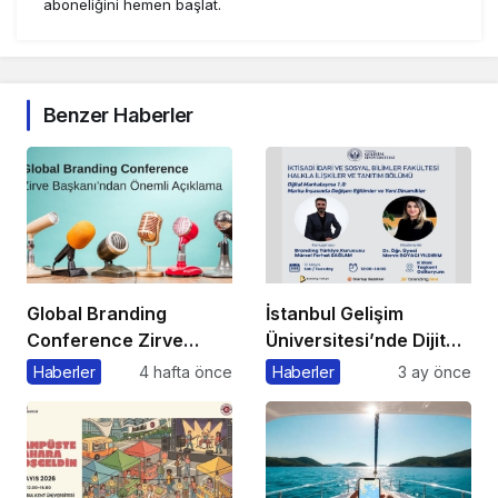
aboneliğini hemen başlat.
Benzer Haberler
Global Branding
İstanbul Gelişim
Conference Zirve
Üniversitesi’nde Dijital
Başkanı’ndan Önemli
Markalaşma 1.0
Haberler
4 hafta önce
Haberler
3 ay önce
Açıklama
Etkinliği Düzenlenecek