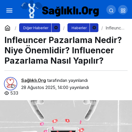
Gurme Rehberi: Ankara’da En İyi Aspava
Deneyimi
Yorum Yap
Paylaş
Infleunce
Diğer Haberler
Haberler
r
Infleuncer Pazarlama Nedir?
Pazarlam
a Nedir?
Niye
Niye Önemlidir? Influencer
Önemlidir
?
Pazarlama Nasıl Yapılır?
Influence
r
Pazarlam
a Nasıl
Sağlıklı.Org
tarafından yayınlandı
Yapılır?
28 Ağustos 2025, 14:00
yayınlandı
533