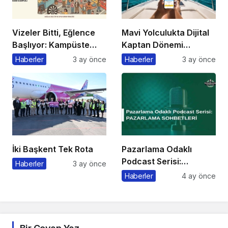
Vizeler Bitti, Eğlence
Mavi Yolculukta Dijital
Başlıyor: Kampüste
Kaptan Dönemi
Bahar Festivali
Başlıyor
Haberler
3 ay önce
Haberler
3 ay önce
Kaçmaz!
İki Başkent Tek Rota
Pazarlama Odaklı
Podcast Serisi:
Haberler
3 ay önce
Pazarlama Sohbetleri
Haberler
4 ay önce