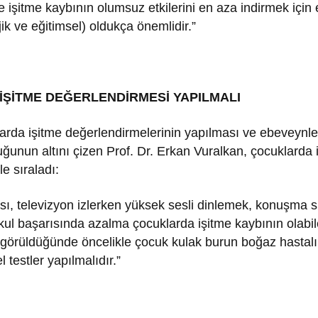
e işitme kaybının olumsuz etkilerini en aza indirmek içi
lojik ve eğitimsel) oldukça önemlidir.”
ŞİTME DEĞERLENDİRMESİ YAPILMALI
arda işitme değerlendirmelerinin yapılması ve ebeveynl
uğunun altını çizen Prof. Dr. Erkan Vuralkan, çocuklarda 
le sıraladı:
sı, televizyon izlerken yüksek sesli dinlemek, konuşma s
 okul başarısında azalma çocuklarda işitme kaybının olabi
iler görüldüğünde öncelikle çocuk kulak burun boğaz hastal
 testler yapılmalıdır.”