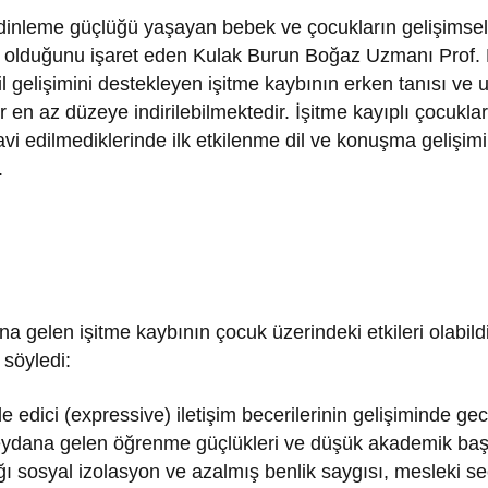
 dinleme güçlüğü yaşayan bebek ve çocukların gelişimse
a olduğunu işaret eden Kulak Burun Boğaz Uzmanı Prof. 
 dil gelişimini destekleyen işitme kaybının erken tanısı v
ler en az düzeye indirilebilmektedir. İşitme kayıplı çocuk
avi edilmediklerinde ilk etkilenme dil ve konuşma gelişim
.
elen işitme kaybının çocuk üzerindeki etkileri olabildiği
 söyledi:
ade edici (expressive) iletişim becerilerinin gelişiminde g
 meydana gelen öğrenme güçlükleri ve düşük akademik başar
ğı sosyal izolasyon ve azalmış benlik saygısı, mesleki seç