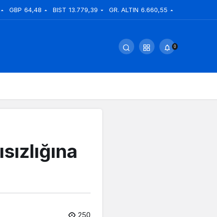
GBP
64,48
BIST
13.779,39
GR. ALTIN
6.660,55
0
sızlığına
250