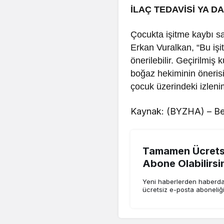
İLAÇ TEDAVİSİ YA D
Çocukta işitme kaybı sa
Erkan Vuralkan, “Bu işi
önerilebilir. Geçirilmiş
boğaz hekiminin önerisin
çocuk üzerindeki izleniml
Kaynak: (BYZHA) – Be
Tamamen Ücretsi
Abone Olabilirsi
Yeni haberlerden haberdar
ücretsiz e-posta aboneliğ