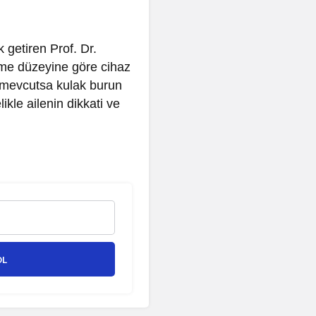
getiren Prof. Dr.
itme düzeyine göre cihaz
mi mevcutsa kulak burun
ikle ailenin dikkati ve
OL