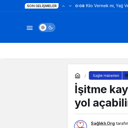
Kilo Vermek mi, Yağ 
0:08
SON GELIŞMELER
Değil!
Sağlık Haberleri
İşitme kay
yol açabili
Sağlıklı.Org
tarafı