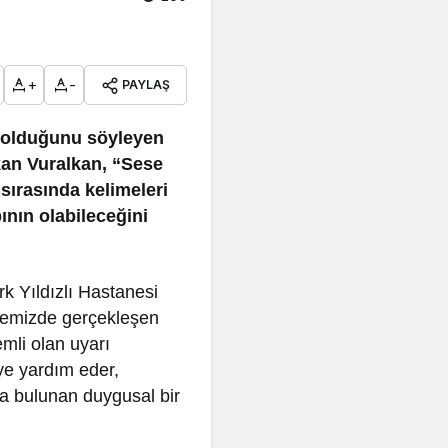
+
-
PAYLAŞ
i olduğunu söyleyen
kan Vuralkan, “Sese
sırasında kelimeleri
ının olabileceğini
rk Yıldızlı Hastanesi
vremizde gerçekleşen
emli olan uyarı
iye yardım eder,
da bulunan duygusal bir