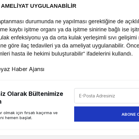
A AMELİYAT UYGULANABİLİR
ptanması durumunda ne yapılması gerektiğine de açıklık 
tme kaybı işitme organı ya da işitme sinirine bağlı ise iş
 kulak enfeksiyonu ya da orta kulak yerleşimli sıvı gelişi
e göre ilaç tedavileri ya da ameliyat uygulanabilir. Öncel
eri hasta ile hekimi buluşturabilir” ifadelerini kullandı.
yaz Haber Ajansı
z Olarak Bültenimize
n
 olmak için fırsatı kaçırma ve
ABONE 
ini hemen başlat.