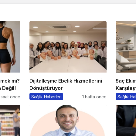
rmek mi?
Dijitalleşme Ebelik Hizmetlerini
Saç Ekimi
 Değil!
Dönüştürüyor
Karşılaş
Maliyetl
 saat önce
Sağlık Haberleri
1 hafta önce
Sağlık Ha