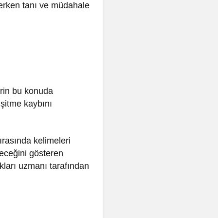
n erken tanı ve müdahale
erin bu konuda
işitme kaybını
ırasında kelimeleri
leceğini gösteren
ıkları uzmanı tarafından