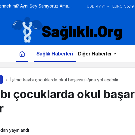
Vermek mi? Aynı Şey Sanıyoruz Ama
USD
47,71
EURO
55,19
Sağlık Haberleri
Diğer Haberler
İşitme kaybı çocuklarda okul başarısızlığına yol açabilir
bı çocuklarda okul başarı
r
ndan yayınlandı