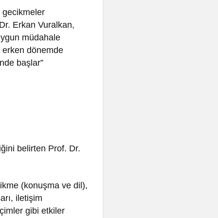
l gecikmeler
Dr. Erkan Vuralkan,
e uygun müdahale
lar erken dönemde
inde başlar”
ni belirten Prof. Dr.
ecikme (konuşma ve dil),
ı, iletişim
imler gibi etkiler