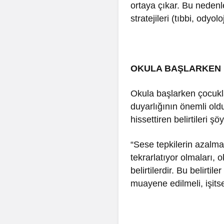
ortaya çıkar. Bu nedenl
stratejileri (tıbbi, odyo
OKULA BAŞLARKEN İ
Okula başlarken çocukl
duyarlığının önemli old
hissettiren belirtileri şöy
“Sese tepkilerin azalma
tekrarlatıyor olmaları,
belirtilerdir. Bu belirt
muayene edilmeli, işitsel