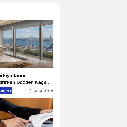
 Fiyatlarını
tırırken Gözden Kaçan
er
berleri
1 hafta önce