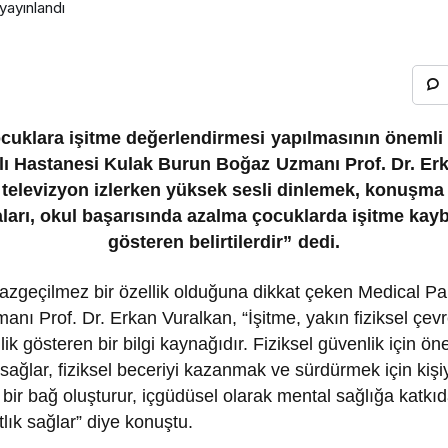
yayınlandı
cuklara işitme değerlendirmesi yapılmasının öneml
zlı Hastanesi Kulak Burun Boğaz Uzmanı Prof. Dr. Er
, televizyon izlerken yüksek sesli dinlemek, konuşma 
aları, okul başarısında azalma çocuklarda işitme kayb
gösteren belirtilerdir” dedi.
 vazgeçilmez bir özellik olduğuna dikkat çeken Medical Pa
nı Prof. Dr. Erkan Vuralkan, “İşitme, yakın fiziksel çe
lik gösteren bir bilgi kaynağıdır. Fiziksel güvenlik için ön
 sağlar, fiziksel beceriyi kazanmak ve sürdürmek için kiş
e bir bağ oluşturur, içgüdüsel olarak mental sağlığa katkı
tlık sağlar” diye konuştu.