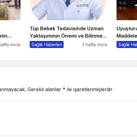
Tüp Bebek Tedavisinde Uzman
Uyuşturu
tın
Yaklaşımının Önemi ve Bilinmesi
Maddele
Gerekenler
Kalır, Sü
hafta önce
Sağlık Haberleri
3 hafta önce
Sağlık Ha
lanmayacak.
Gerekli alanlar
*
ile işaretlenmişlerdir