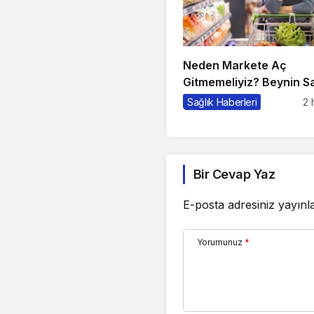
Neden Markete Aç
Gitmemeliyiz? Beynin Sa
Alma Psikolojisi
Sağlık Haberleri
2 
Bir Cevap Yaz
E-posta adresiniz yayın
Yorumunuz
*