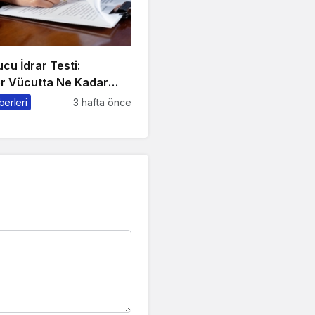
cu İdrar Testi:
r Vücutta Ne Kadar
reç Nasıl İşler?
berleri
3 hafta önce