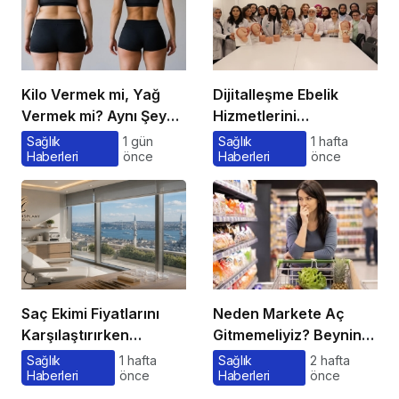
Kilo Vermek mi, Yağ
Dijitalleşme Ebelik
Vermek mi? Aynı Şey
Hizmetlerini
Sanıyoruz Ama Değil!
Dönüştürüyor
Sağlık
1 gün
Sağlık
1 hafta
Haberleri
önce
Haberleri
önce
Saç Ekimi Fiyatlarını
Neden Markete Aç
Karşılaştırırken
Gitmemeliyiz? Beynin
Gözden Kaçan
Satın Alma Psikolojisi
Sağlık
1 hafta
Sağlık
2 hafta
Haberleri
önce
Haberleri
önce
Maliyetler