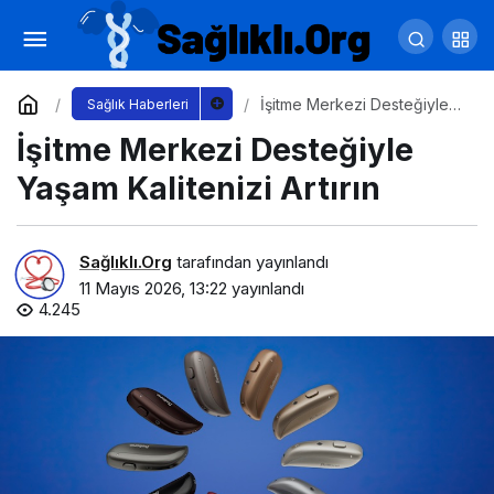
“Ergenliktir Geçer” Demeden Önce Durun
ve Dinleyin
Yorum Yap
Paylaş
İşitme Merkezi Desteğiyle
Sağlık Haberleri
Yaşam Kalitenizi Artırın
İşitme Merkezi Desteğiyle
Yaşam Kalitenizi Artırın
Sağlıklı.Org
tarafından yayınlandı
11 Mayıs 2026, 13:22
yayınlandı
4.245