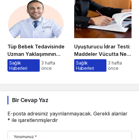
Tüp Bebek Tedavisinde
Uyuşturucu İdrar Testi:
Uzman Yaklaşımının
Maddeler Vücutta Ne
Önemi ve Bilinmesi
Kadar Kalır, Süreç
Sağlık
3 hafta
Sağlık
3 hafta
Haberleri
önce
Haberleri
önce
Gerekenler
Nasıl İşler?
Bir Cevap Yaz
E-posta adresiniz yayınlanmayacak.
Gerekli alanlar
*
ile işaretlenmişlerdir
Yorumunuz
*