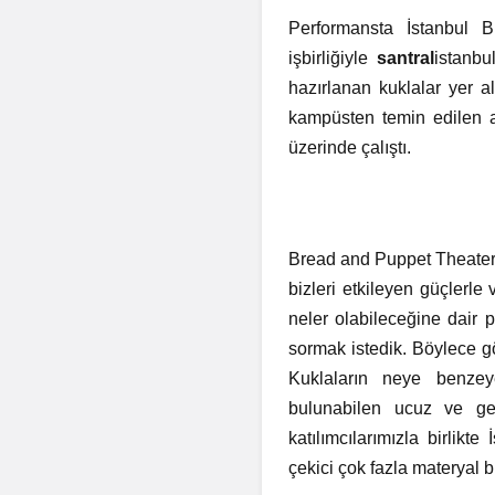
Performansta İstanbul B
işbirliğiyle
santral
istanbu
hazırlanan kuklalar yer a
kampüsten temin edilen at
üzerinde çalıştı.
Bread and Puppet Theater 
bizleri etkileyen güçlerle 
neler olabileceğine dair p
sormak istedik. Böylece gö
Kuklaların neye benzeyec
bulunabilen ucuz ve ger
katılımcılarımızla birlikt
çekici çok fazla materyal b