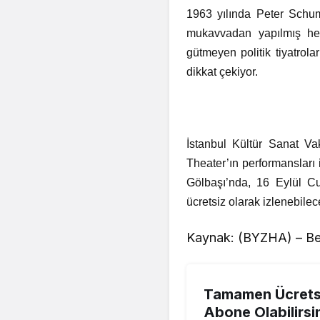
1963 yılında Peter Schu
mukavvadan yapılmış heyb
gütmeyen politik tiyatrola
dikkat çekiyor.
İstanbul Kültür Sanat V
Theater’ın performanslar
Gölbaşı’nda, 16 Eylül C
ücretsiz olarak izlenebile
Kaynak: (BYZHA) – Be
Tamamen Ücretsi
Abone Olabilirsi