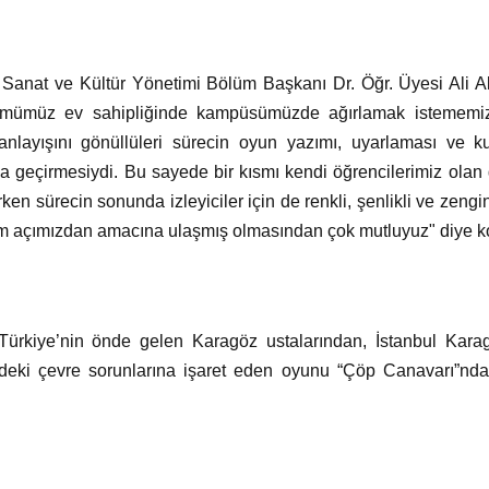
si Sanat ve Kültür Yönetimi Bölüm Başkanı Dr. Öğr. Üyesi Ali 
lümümüz ev sahipliğinde kampüsümüzde ağırlamak istememiz
anlayışını gönüllüleri sürecin oyun yazımı, uyarlaması ve ku
geçirmesiydi. Bu sayede bir kısmı kendi öğrencilerimiz olan gö
ken sürecin sonunda izleyiciler için de renkli, şenlikli ve zengi
bizim açımızdan amacına ulaşmış olmasından çok mutluyuz" diye k
ürkiye’nin önde gelen Karagöz ustalarından, İstanbul Kara
ki çevre sorunlarına işaret eden oyunu “Çöp Canavarı”ndan