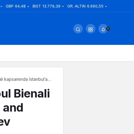
GBP
64,48
BIST
13.779,39
GR. ALTIN
6.660,55
0
nali kapsamında İstanbul’a
klalarına ev sahipliği
ul Bienali
d and
ev