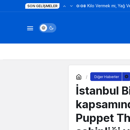
Kilo Vermek mi, Yağ 
0:08
SON GELIŞMELER
Değil!
Diğer Haberler
İstanbul Bi
kapsamınd
Puppet The