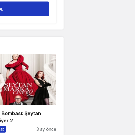
OL
n Bombası: Şeytan
iyer 2
nat
3 ay önce