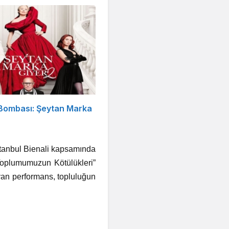
 Bombası: Şeytan Marka
İstanbul Bienali kapsamında
“Toplumumuzun Kötülükleri”
yan performans, topluluğun