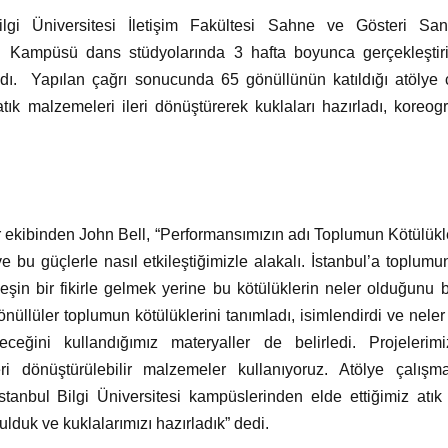
ilgi Üniversitesi İletişim Fakültesi Sahne ve Gösteri San
l Kampüsü dans stüdyolarında 3 hafta boyunca gerçekleştiri
ldı. Yapılan çağrı sonucunda 65 gönüllünün katıldığı atölye ça
ık malzemeleri ileri dönüştürerek kuklaları hazırladı, koreogr
ekibinden John Bell, “Performansımızın adı Toplumun Kötülükle
ve bu güçlerle nasıl etkileştiğimizle alakalı.
İstanbul’a toplumun
eşin bir fikirle gelmek yerine bu kötülüklerin neler olduğunu 
nüllüler toplumun kötülüklerini tanımladı, isimlendirdi ve neler 
eğini kullandığımız materyaller de belirledi. Projelerimi
i dönüştürülebilir malzemeler kullanıyoruz. Atölye çalışm
e İstanbul Bilgi Üniversitesi kampüslerinden elde ettiğimiz atık 
ulduk ve kuklalarımızı hazırladık” dedi.