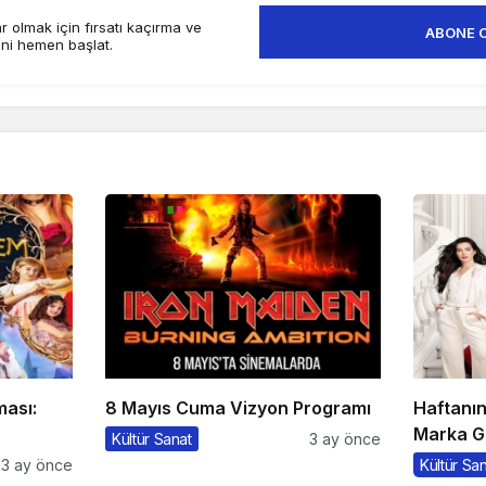
 olmak için fırsatı kaçırma ve
ABONE 
ini hemen başlat.
ması:
8 Mayıs Cuma Vizyon Programı
Haftanı
Marka G
Kültür Sanat
3 ay önce
3 ay önce
Kültür Sa