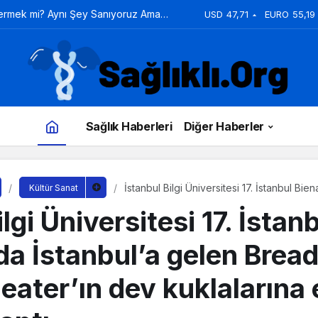
Vermek mi? Aynı Şey Sanıyoruz Ama
USD
47,71
EURO
55,19
Sağlık Haberleri
Diğer Haberler
İstanbul Bilgi Üniversitesi 17. İstanbul Bie
Kültür Sanat
gelen Bread and Puppet Theater’ın dev ku
lgi Üniversitesi 17. İstanb
yaptı
a İstanbul’a gelen Brea
ater’ın dev kuklalarına 