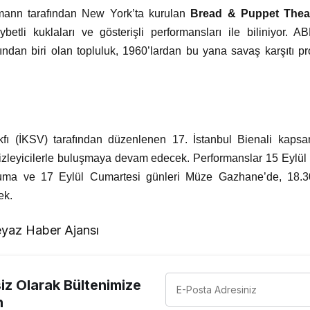
mann tarafından New York’ta kurulan
Bread & Puppet Thea
etli kuklaları ve gösterişli performansları ile biliniyor. 
rından biri olan topluluk, 1960’lardan bu yana savaş karşıtı pro
akfı (İKSV) tarafından düzenlenen 17. İstanbul Bienali kap
ı izleyicilerle buluşmaya devam edecek. Performanslar 15 Ey
uma ve 17 Eylül Cumartesi günleri Müze Gazhane’de, 18.30
cek.
yaz Haber Ajansı
z Olarak Bültenimize
n