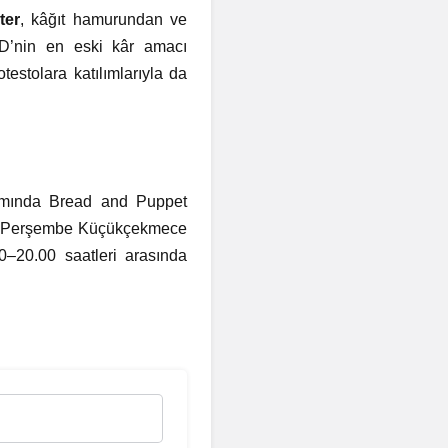
ter
, kâğıt hamurundan ve
ABD’nin en eski kâr amacı
testolara katılımlarıyla da
samında Bread and Puppet
lül Perşembe Küçükçekmece
–20.00 saatleri arasında