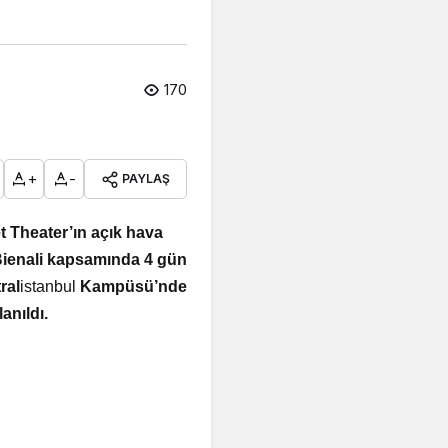
170
+
-
PAYLAŞ
t Theater’ın açık hava
 Bienali kapsamında 4 gün
ral
istanbul
Kampüsü’nde
anıldı.