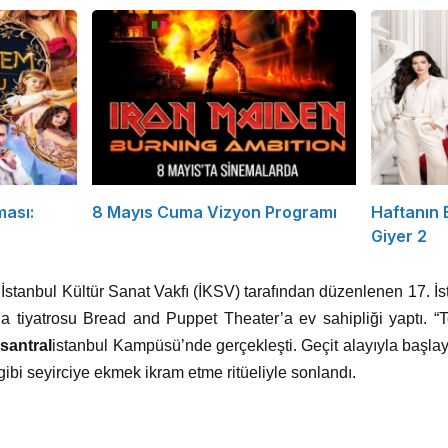
ması:
8 Mayıs Cuma Vizyon Programı
Haftanın
Giyer 2
i, İstanbul Kültür Sanat Vakfı (İKSV) tarafından düzenlenen 17. 
a tiyatrosu Bread and Puppet Theater’a ev sahipliği yaptı. 
i
santral
istanbul
Kampüsü’nde gerçekleşti. Geçit alayıyla başla
gibi seyirciye ekmek ikram etme ritüeliyle sonlandı.