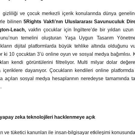
i gizliliği ve çocuk merkezli içerik konularında dünya genelind
erle bilinen
5Rights Vakfı’nın Uluslararası Savunuculuk Dire
gton-Leach,
vakfın çocuklar için İngiltere’de bir yıldan uz
nunu’nun temelini oluşturan Yaşa Uygun Tasarım Yönetmeli
ocukların dijital platformlarda büyük tehlike altında olduğunu 
yor ki 10 çocuktan 3’ü online oyun ve sosyal medya bağımlısı. K
arı kendi görüntülerini filtreliyor. Multi milyar dolar değer
 içeriklere dayanıyor. Çocukların kendileri online platformda 
ına açılan sosyal medya hesaplarının neredeyse tamamında ta
i.
n yapay zeka teknolojileri hacklenmeye açık
rı ve tüketici kanunları ile insan-bilgisayar etkileşimi konusunda