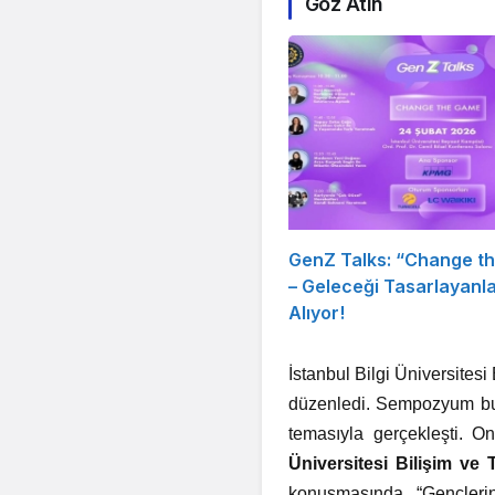
Göz Atın
GenZ Talks: “Change t
– Geleceği Tasarlayanl
Alıyor!
İstanbul Bilgi Üniversites
düzenledi. Sempozyum bu y
temasıyla gerçekleşti. 
Üniversitesi Bilişim ve
konuşmasında “Gençlerin