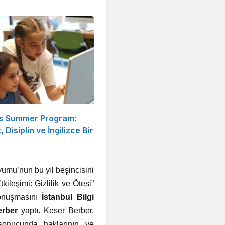
s Summer Program:
, Disiplin ve İngilizce Bir
yumu’nun bu yıl beşincisini
leşimi: Gizlilik ve Ötesi”
konuşmasını
İstanbul Bilgi
Berber
yaptı.
Keser Berber,
 sonucunda haklarının ve