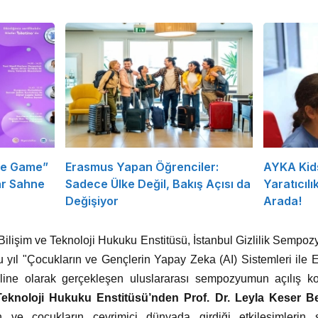
he Game”
Erasmus Yapan Öğrenciler:
AYKA Kid
ar Sahne
Sadece Ülke Değil, Bakış Açısı da
Yaratıcılık
Değişiyor
Arada!
i Bilişim ve Teknoloji Hukuku Enstitüsü, İstanbul Gizlilik Sempoz
ıl "Çocukların ve Gençlerin Yapay Zeka (AI) Sistemleri ile Etki
Online olarak gerçekleşen uluslararası sempozyumun açılış 
 Teknoloji Hukuku Enstitüsü’nden Prof. Dr. Leyla Keser 
 ve çocukların çevrimiçi dünyada girdiği etkileşimlerin