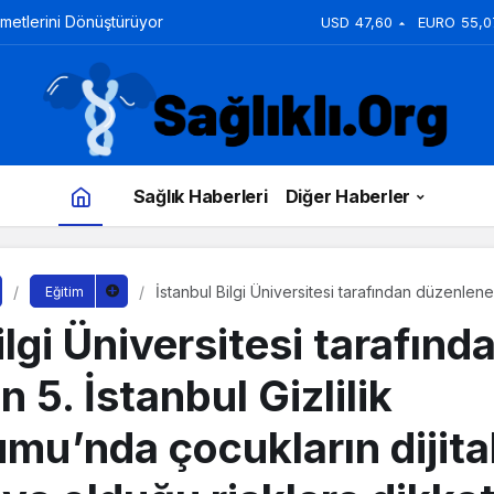
zmetlerini Dönüştürüyor
USD
47,60
EURO
55,0
Sağlık Haberleri
Diğer Haberler
İstanbul Bilgi Üniversitesi tarafından düzenlenen
Eğitim
Sempozyumu’nda çocukların dijital dünyada kar
ilgi Üniversitesi tarafınd
dikkat çekildi
 5. İstanbul Gizlilik
u’nda çocukların dijita