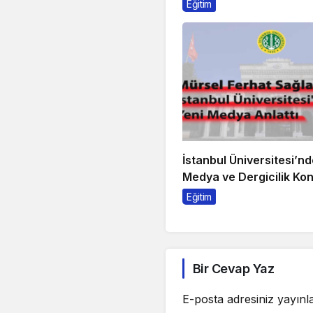
Sahne Alıyor!
Eğitim
İstanbul Üniversitesi’nd
Medya ve Dergicilik Ko
Eğitim
Bir Cevap Yaz
E-posta adresiniz yayın