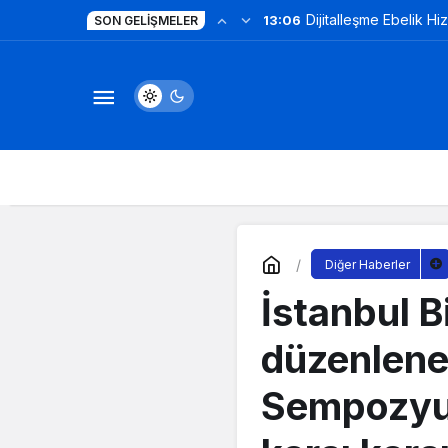
Dijitalleşme Ebelik Hi
13:06
SON GELIŞMELER
Diğer Haberler
İstanbul B
düzenlenen
Sempozyum