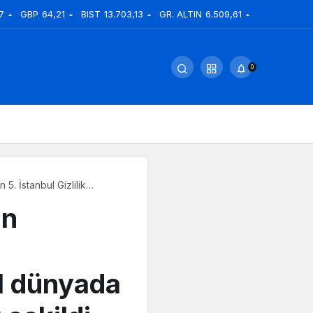
7
GBP
64,21
BIST
13.703,13
GR. ALTIN
6.509,61
0
 5. İstanbul Gizlilik
şı karşıya olduğu risklere
an
l dünyada