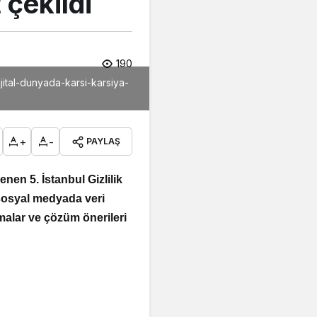
 çekildi
190
jital-dunyada-karsi-karsiya-
+
-
PAYLAŞ
nen 5. İstanbul Gizlilik
 sosyal medyada veri
şmalar ve çözüm önerileri