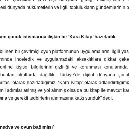
emesi dünyada hükümetlerin ve ilgili toplulukların gündemlerinin b
en çocuk istismarına ilişkin bir ‘Kara Kitap’ hazırladık
bilinen bir çevrimiçi oyun platformunun uygulamalarını ilgili ya
apsamında inceledik ve uygulamadaki aksaklıklara dikkat çek
nline kişisel bilgilerinin gizliliği ve korunması konularında
 bunları okullarda dağıttık. Türkiye’de dijital dünyada çocuk
aritası olarak hazırladığımız, ‘Kara Kitap’ olarak adlandırdığım
i adımlar atılmış ve yol alınmış olsa da bu kitap ile mevcut kamu
ına ve gerekli tedbirlerin alınmasına katkı sunduk” dedi.
 medya ve oyun bağımlısı’