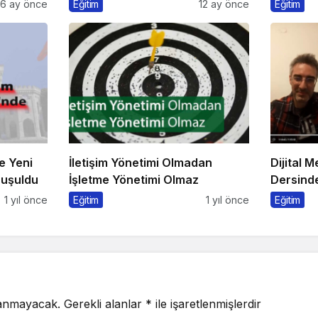
da Değişiyor
Bir Arad
6 ay önce
Eğitim
12 ay önce
Eğitim
e Yeni
İletişim Yönetimi Olmadan
Dijital 
nuşuldu
İşletme Yönetimi Olmaz
Dersinde
Konuşul
1 yıl önce
Eğitim
1 yıl önce
Eğitim
lanmayacak.
Gerekli alanlar
*
ile işaretlenmişlerdir