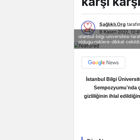
karşı karş
Sağlıklı.Org
tarafı
8 Kasım 2022, 13:4
istanbul-bilgi-universitesi-t
oldugu-risklere-dikkat-cekildi
İstanbul Bilgi Üniversi
Sempozyumu’nda çocu
gizliliğinin ihlal edild