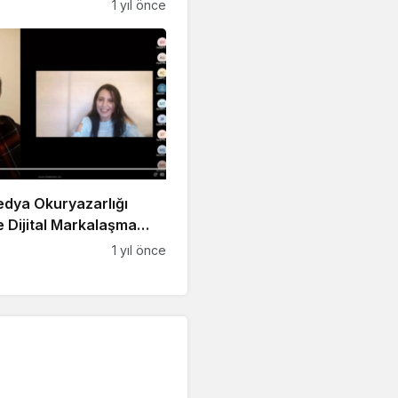
a!
1 yıl önce
Medya Okuryazarlığı
 Dijital Markalaşma
du
1 yıl önce