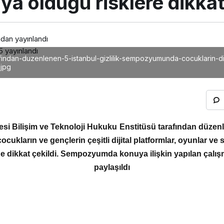
ıya olduğu risklere dikkat
ndan yayınlandı
5
yayınlandı
arafindan-duzenlenen-5-istanbul-gizlilik-sempozyumunda-cocuklarin-di
.jpg
tesi Bilişim ve Teknoloji Hukuku Enstitüsü tarafından düzenle
kların ve gençlerin çeşitli dijital platformlar, oyunlar ve
iğine dikkat çekildi. Sempozyumda konuya ilişkin yapılan çalı
paylaşıldı