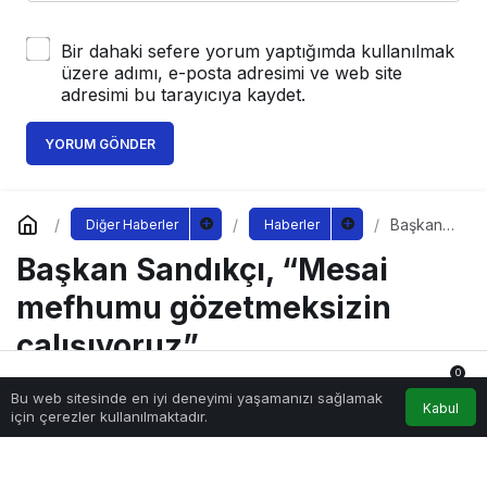
Bir dahaki sefere yorum yaptığımda kullanılmak
üzere adımı, e-posta adresimi ve web site
adresimi bu tarayıcıya kaydet.
YORUM GÖNDER
Başkan
Diğer Haberler
Haberler
Sandıkçı,
Başkan Sandıkçı, “Mesai
“Mesai
mefhumu
gözetme
mefhumu gözetmeksizin
ksizin
çalışıyoru
çalışıyoruz”
z”
0
Bu web sitesinde en iyi deneyimi yaşamanızı sağlamak
Anasayfa
Akış
Hesabım
Bildirimler
Kabul
için çerezler kullanılmaktadır.
Sağlıklı.Org
tarafından yayınlandı
15 Eylül 2022, 17:50
yayınlandı
200