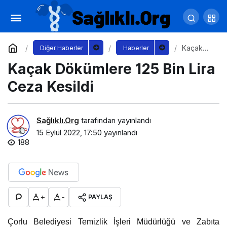
Başkan Sandıkçı, “Mesai mefhumu
gözetmeksizin çalışıyoruz”
Yorum Yap
Paylaş
Kaçak
Diğer Haberler
Haberler
Dökümler
Kaçak Dökümlere 125 Bin Lira
e 125 Bin
Lira Ceza
Kesildi
Ceza Kesildi
Sağlıklı.Org
tarafından yayınlandı
15 Eylül 2022, 17:50
yayınlandı
188
+
-
PAYLAŞ
Çorlu Belediyesi Temizlik İşleri Müdürlüğü ve Zabıta