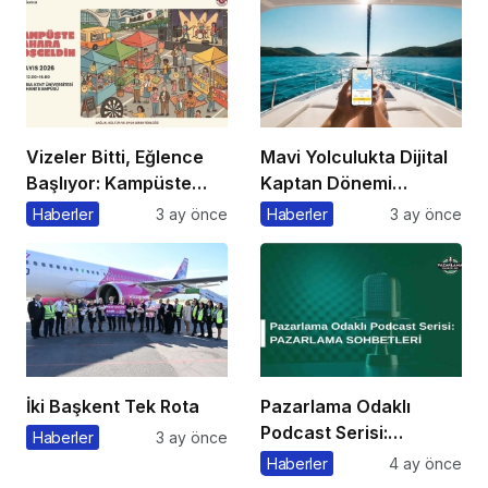
Vizeler Bitti, Eğlence
Mavi Yolculukta Dijital
Başlıyor: Kampüste
Kaptan Dönemi
Bahar Festivali
Başlıyor
Haberler
3 ay önce
Haberler
3 ay önce
Kaçmaz!
İki Başkent Tek Rota
Pazarlama Odaklı
Podcast Serisi:
Haberler
3 ay önce
Pazarlama Sohbetleri
Haberler
4 ay önce