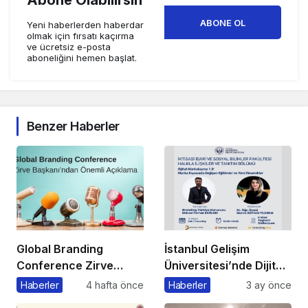
Abone Olabilirsin
ABONE OL
Yeni haberlerden haberdar
olmak için fırsatı kaçırma
ve ücretsiz e-posta
aboneliğini hemen başlat.
Benzer Haberler
Global Branding
İstanbul Gelişim
Conference Zirve
Üniversitesi’nde Dijital
Başkanı’ndan Önemli
Markalaşma 1.0
Haberler
4 hafta önce
Haberler
3 ay önce
Açıklama
Etkinliği Düzenlenecek