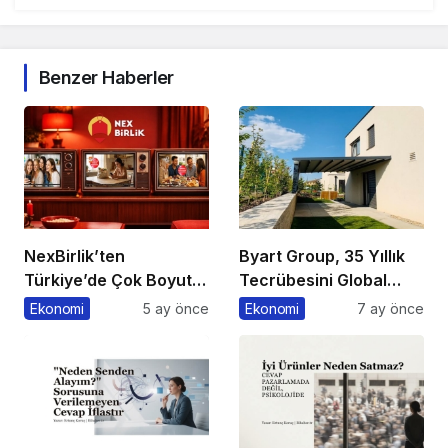
Benzer Haberler
NexBirlik’ten
Byart Group, 35 Yıllık
Türkiye’de Çok Boyutlu
Tecrübesini Global
Marka Hamlesi
Başarıya Dönüştürüyor
Ekonomi
5 ay önce
Ekonomi
7 ay önce