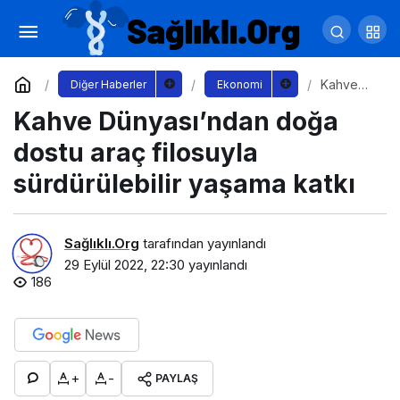
İç Mimar Adayları Mezun Olmadan Sektör
Temsilcileriyle Birlikte Çalışıyor
Yorum Yap
Paylaş
Kahve
Diğer Haberler
Ekonomi
Dünyası’n
Kahve Dünyası’ndan doğa
dan doğa
dostu
araç
dostu araç filosuyla
filosuyla
sürdürüle
sürdürülebilir yaşama katkı
bilir
yaşama
katkı
Sağlıklı.Org
tarafından yayınlandı
29 Eylül 2022, 22:30
yayınlandı
186
+
-
PAYLAŞ