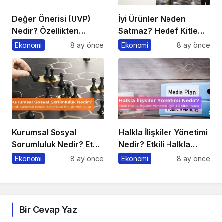
Değer Önerisi (UVP)
İyi Ürünler Neden
Nedir? Özellikten
Satmaz? Hedef Kitle
Faydaya Geçiş
Yanılgısı
Ekonomi
8 ay önce
Ekonomi
8 ay önce
Kurumsal Sosyal
Halkla İlişkiler Yönetimi
Sorumluluk Nedir? Etkili
Nedir? Etkili Halkla
Kurumsal Sosyal
İlişkiler Yönetimi İçin 10
Ekonomi
8 ay önce
Ekonomi
8 ay önce
Sorumluluk İçin 10 Altın
Altın İpucu
Öneri
Bir Cevap Yaz