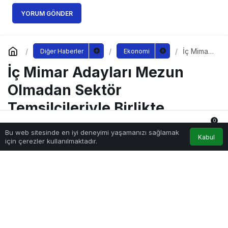
YORUM GÖNDER
İç Mimar
Diğer Haberler
Ekonomi
Adayları
İç Mimar Adayları Mezun
Mezun
Olmadan
Sektör
Olmadan Sektör
Temsilcil
eriyle
Temsilcileriyle Birlikte
Birlikte
Çalışıyor
Çalışıyor
0
Bu web sitesinde en iyi deneyimi yaşamanızı sağlamak
Anasayfa
Akış
Hesabım
Bildirimler
Kabul
için çerezler kullanılmaktadır.
Sağlıklı.Org
tarafından yayınlandı
29 Eylül 2022, 22:30
yayınlandı
178