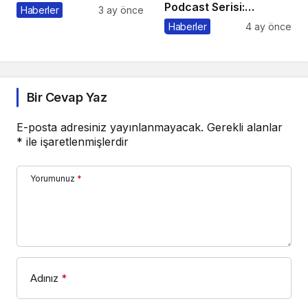
Podcast Serisi:
Haberler
3 ay önce
Pazarlama Sohbetleri
Haberler
4 ay önce
Bir Cevap Yaz
E-posta adresiniz yayınlanmayacak.
Gerekli alanlar
*
ile işaretlenmişlerdir
Yorumunuz
*
Adınız
*