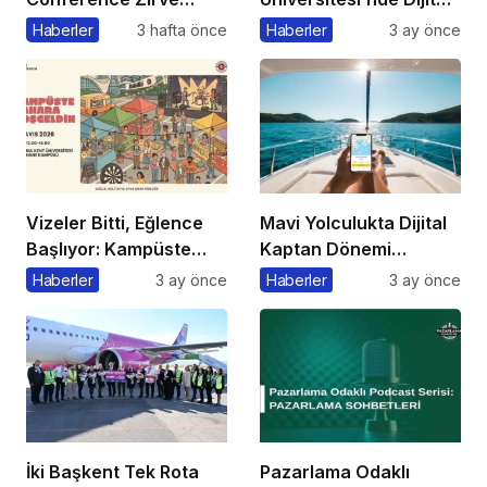
Başkanı’ndan Önemli
Markalaşma 1.0
Haberler
3 hafta önce
Haberler
3 ay önce
Açıklama
Etkinliği Düzenlenecek
Vizeler Bitti, Eğlence
Mavi Yolculukta Dijital
Başlıyor: Kampüste
Kaptan Dönemi
Bahar Festivali
Başlıyor
Haberler
3 ay önce
Haberler
3 ay önce
Kaçmaz!
İki Başkent Tek Rota
Pazarlama Odaklı