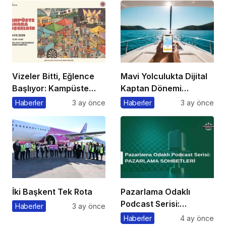
Vizeler Bitti, Eğlence
Mavi Yolculukta Dijital
Başlıyor: Kampüste
Kaptan Dönemi
Bahar Festivali
Başlıyor
Haberler
3 ay önce
Haberler
3 ay önce
Kaçmaz!
İki Başkent Tek Rota
Pazarlama Odaklı
Podcast Serisi:
Haberler
3 ay önce
Pazarlama Sohbetleri
Haberler
4 ay önce