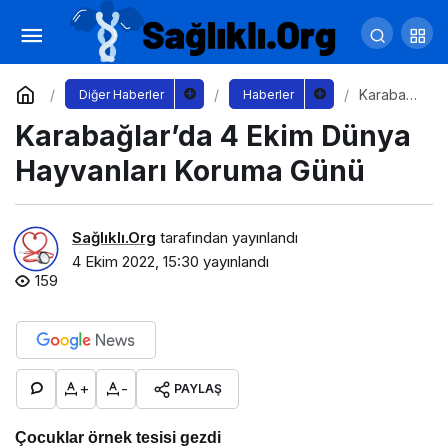
Başkan Büyükakın: Geleceğe daha hazır bir
Kocaeli ve Darıca inşa ediyoruz
Yorum Yap
Paylaş
Karabağl
Diğer Haberler
Haberler
ar’da 4
Karabağlar’da 4 Ekim Dünya
Ekim
Dünya
Hayvanla
Hayvanları Koruma Günü
rı Koruma
Günü
Sağlıklı.Org
tarafından yayınlandı
4 Ekim 2022, 15:30
yayınlandı
159
+
-
PAYLAŞ
Çocuklar örnek tesisi gezdi