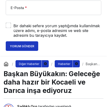
E-Posta
*
Bir dahaki sefere yorum yaptığımda kullanılmak
üzere adımı, e-posta adresimi ve web site
adresimi bu tarayıcıya kaydet.
YORUM GÖNDER
Başkan
Diğer Haberler
Haberler
Büyükakı
Başkan Büyükakın: Geleceğe
n:
Geleceğ
e daha
daha hazır bir Kocaeli ve
hazır bir
Kocaeli
Darıca inşa ediyoruz
ve Darıca
inşa
ediyoruz
Sağlıklı.Org
tarafından yayınlandı