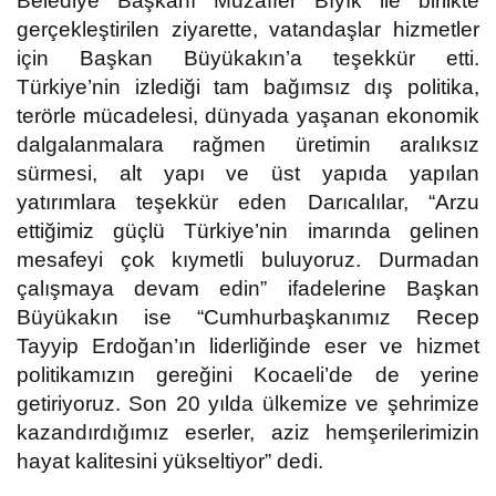
Belediye Başkanı Muzaffer Bıyık ile birlikte
gerçekleştirilen ziyarette, vatandaşlar hizmetler
için Başkan Büyükakın’a teşekkür etti.
Türkiye’nin izlediği tam bağımsız dış politika,
terörle mücadelesi, dünyada yaşanan ekonomik
dalgalanmalara rağmen üretimin aralıksız
sürmesi, alt yapı ve üst yapıda yapılan
yatırımlara teşekkür eden Darıcalılar, “Arzu
ettiğimiz güçlü Türkiye’nin imarında gelinen
mesafeyi çok kıymetli buluyoruz. Durmadan
çalışmaya devam edin” ifadelerine Başkan
Büyükakın ise “Cumhurbaşkanımız Recep
Tayyip Erdoğan’ın liderliğinde eser ve hizmet
politikamızın gereğini Kocaeli’de de yerine
getiriyoruz. Son 20 yılda ülkemize ve şehrimize
kazandırdığımız eserler, aziz hemşerilerimizin
hayat kalitesini yükseltiyor” dedi.