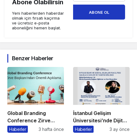
Abone Olabilirsin
ABONE OL
Yeni haberlerden haberdar
olmak için fırsatı kaçırma
ve ücretsiz e-posta
aboneliğini hemen başlat.
Benzer Haberler
Global Branding
İstanbul Gelişim
Conference Zirve
Üniversitesi’nde Dijital
Başkanı’ndan Önemli
Markalaşma 1.0
Haberler
3 hafta önce
Haberler
3 ay önce
Açıklama
Etkinliği Düzenlenecek