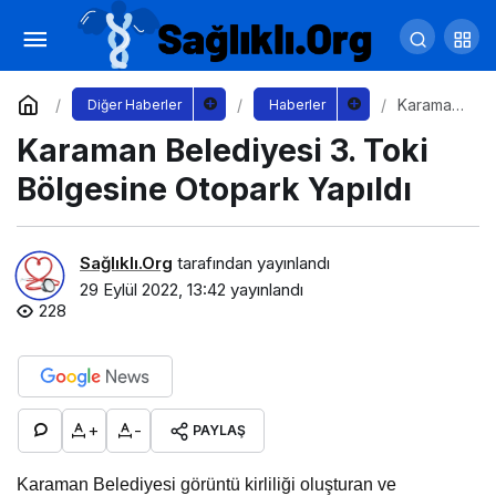
Karaman Belediyesi 3. Toki Bölgesine
Otopark Yapıldı
Yorum Yap
Karaman
Diğer Haberler
Haberler
Belediye
Karaman Belediyesi 3. Toki
si 3. Toki
Bölgesin
e
Bölgesine Otopark Yapıldı
Otopark
Yapıldı
Sağlıklı.Org
tarafından yayınlandı
29 Eylül 2022, 13:42
yayınlandı
228
+
-
PAYLAŞ
Karaman Belediyesi görüntü kirliliği oluşturan ve