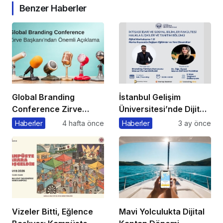
Benzer Haberler
Global Branding
İstanbul Gelişim
Conference Zirve
Üniversitesi’nde Dijital
Başkanı’ndan Önemli
Markalaşma 1.0
Haberler
4 hafta önce
Haberler
3 ay önce
Açıklama
Etkinliği Düzenlenecek
Vizeler Bitti, Eğlence
Mavi Yolculukta Dijital