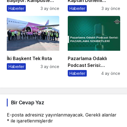
Başlıyor: Kampüste
Kaptan Dönemi
Bahar Festivali
Başlıyor
Haberler
3 ay önce
Haberler
3 ay önce
Kaçmaz!
İki Başkent Tek Rota
Pazarlama Odaklı
Podcast Serisi:
Haberler
3 ay önce
Pazarlama Sohbetleri
Haberler
4 ay önce
Bir Cevap Yaz
E-posta adresiniz yayınlanmayacak.
Gerekli alanlar
*
ile işaretlenmişlerdir