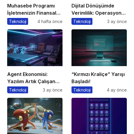
Muhasebe Programı
Dijital Dönüşümde
İşletmenizin Finansal
Verimlilik: Operasyonel
Yönetiminde Devrim
Süreçleri Tek
Teknoloji
4 hafta önce
Teknoloji
3 ay önce
Yaratacak Çözüm
Merkezden Yönetin
Agent Ekonomisi:
“Kırmızı Kraliçe” Yarışı
Yazılım Artık Çalışan
Başladı!
Gibi ‘Görev’ Alıyor
Teknoloji
3 ay önce
Teknoloji
4 ay önce