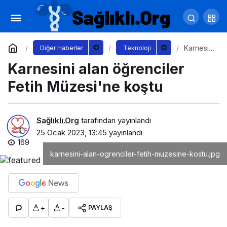
Steven Spielberg'ün “Fabelmanlar" filmi 7
dalda Oscar adayı oldu!
Yorum Yap
Paylaş
Karnesini
Diğer Haberler
Teknoloji
alan
Karnesini alan öğrenciler
öğrencil
er Fetih
Müzesi'n
Fetih Müzesi'ne koştu
e koştu
Sağlıklı.Org
tarafından yayınlandı
25 Ocak 2023, 13:45
yayınlandı
169
karnesini-alan-ogrenciler-fetih-muzesine-kostu.jpg
+
-
PAYLAŞ