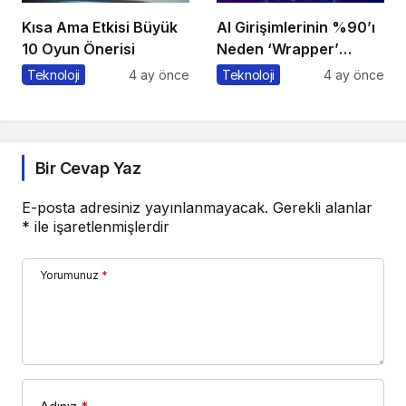
Kısa Ama Etkisi Büyük
AI Girişimlerinin %90’ı
10 Oyun Önerisi
Neden ‘Wrapper’
Kalıyor?
Teknoloji
4 ay önce
Teknoloji
4 ay önce
Bir Cevap Yaz
E-posta adresiniz yayınlanmayacak.
Gerekli alanlar
*
ile işaretlenmişlerdir
Yorumunuz
*