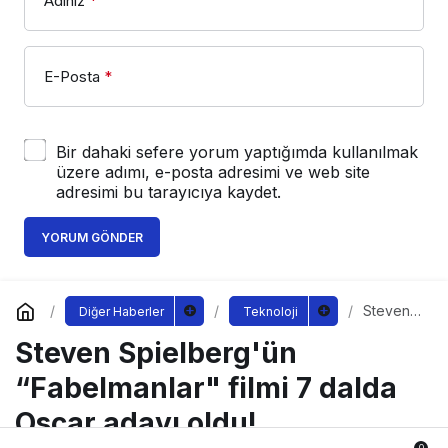
Adınız
*
E-Posta
*
Bir dahaki sefere yorum yaptığımda kullanılmak
üzere adımı, e-posta adresimi ve web site
adresimi bu tarayıcıya kaydet.
YORUM GÖNDER
Steven
Diğer Haberler
Teknoloji
Spielber
Steven Spielberg'ün
g'ün
“Fabelm
anlar"
“Fabelmanlar" filmi 7 dalda
filmi 7
dalda
Oscar adayı oldu!
Oscar
adayı
0