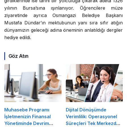
girdiklerinde ise tarihi bir yolculuğa çıkarak adeta 1326
yılının Bursa’sına ışınlanıyor. Öğrencilere müze
ziyaretinde ayrıca Osmangazi Belediye Başkanı
Mustafa Dündar’ın mektubunun yanı sıra sıfır atığın
dünyamızın geleceği adına öneminin anlatıldığı dergiler
hediye edildi.
Göz Atın
Muhasebe Programı
Dijital Dönüşümde
İşletmenizin Finansal
Verimlilik: Operasyonel
Yönetiminde Devrim
Süreçleri Tek Merkezden