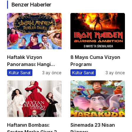
Benzer Haberler
Haftalık Vizyon
8 Mayıs Cuma Vizyon
Panoraması: Hangi
Programı
Filmi İzlemeli?
Kültür Sanat
3 ay önce
Kültür Sanat
3 ay önce
Haftanın Bombası:
Sinemada 23 Nisan
Şeytan Marka Giyer 2
Rüzgarı