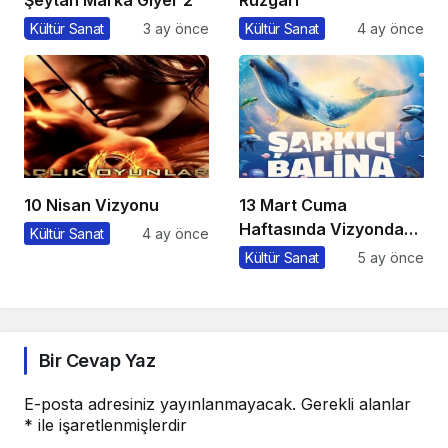
Kültür Sanat
3 ay önce
Kültür Sanat
4 ay önce
10 Nisan Vizyonu
13 Mart Cuma
Haftasında Vizyonda
Kültür Sanat
4 ay önce
Hangi Filmler Var?
Kültür Sanat
5 ay önce
Bir Cevap Yaz
E-posta adresiniz yayınlanmayacak.
Gerekli alanlar
*
ile işaretlenmişlerdir