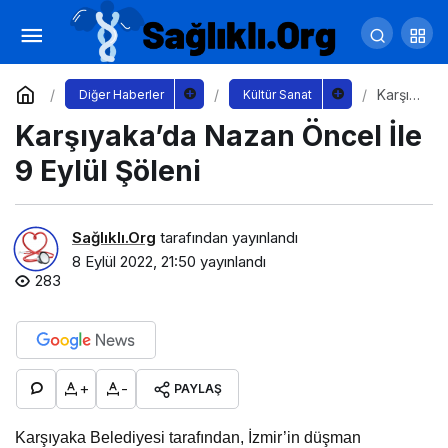
Emel Sayın Şarkıları AÇEV’e Destek Oldu
Yorum Yap
Paylaş
Karşıy
Diğer Haberler
Kültür Sanat
aka’da
Karşıyaka’da Nazan Öncel İle
Nazan
Öncel
İle 9
9 Eylül Şöleni
Eylül
Şöleni
Sağlıklı.Org
tarafından yayınlandı
8 Eylül 2022, 21:50
yayınlandı
283
+
-
PAYLAŞ
Karşıyaka Belediyesi tarafından, İzmir’in düşman