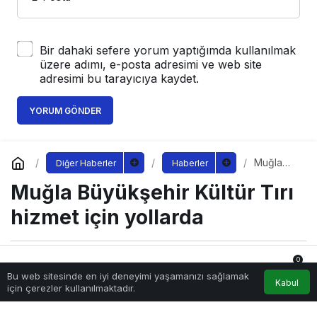
Bir dahaki sefere yorum yaptığımda kullanılmak
üzere adımı, e-posta adresimi ve web site
adresimi bu tarayıcıya kaydet.
YORUM GÖNDER
Muğla
Diğer Haberler
Haberler
Büyükşe
Muğla Büyükşehir Kültür Tırı
hir Kültür
Tırı
hizmet
hizmet için yollarda
için
yollarda
0
Sağlıklı.Org
tarafından yayınlandı
Bu web sitesinde en iyi deneyimi yaşamanızı sağlamak
1 Kasım 2022, 14:45
yayınlandı
Anasayfa
Akış
Hesabım
Bildirimler
Kabul
için çerezler kullanılmaktadır.
197
mugla-buyuksehir-kultur-tiri-hizmet-icin-yollarda.jpg