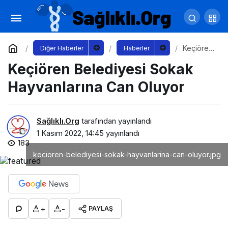
Muğla Büyükşehir Kültür Tırı hizmet için
yollarda
Yorum Yap
Paylaş
Keçiören
Diğer Haberler
Haberler
Belediye
Keçiören Belediyesi Sokak
si Sokak
Hayvanla
rına Can
Hayvanlarına Can Oluyor
Oluyor
Sağlıklı.Org
tarafından yayınlandı
1 Kasım 2022, 14:45
yayınlandı
183
kecioren-belediyesi-sokak-hayvanlarina-can-oluyor.jpg
+
-
PAYLAŞ