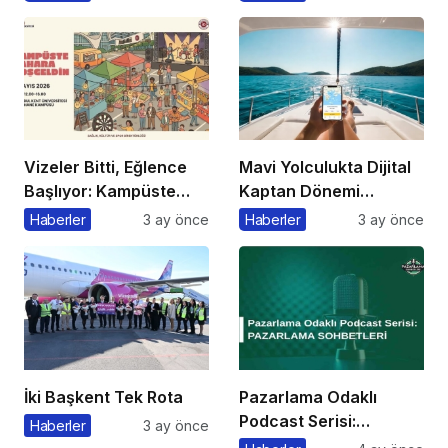
Açıklama
Etkinliği Düzenlenecek
Vizeler Bitti, Eğlence
Mavi Yolculukta Dijital
Başlıyor: Kampüste
Kaptan Dönemi
Bahar Festivali
Başlıyor
Haberler
3 ay önce
Haberler
3 ay önce
Kaçmaz!
İki Başkent Tek Rota
Pazarlama Odaklı
Podcast Serisi:
Haberler
3 ay önce
Pazarlama Sohbetleri