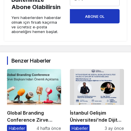
Abone Olabilirsin
ABONE OL
Yeni haberlerden haberdar
olmak için fırsatı kaçırma
ve ücretsiz e-posta
aboneliğini hemen başlat.
Benzer Haberler
Global Branding
İstanbul Gelişim
Conference Zirve
Üniversitesi’nde Dijital
Başkanı’ndan Önemli
Markalaşma 1.0
Haberler
4 hafta önce
Haberler
3 ay önce