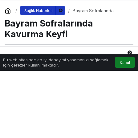
Bayram Sofralarında
Sağlık Haberleri
Kavurma Keyfi
Bayram Sofralarında
Kavurma Keyfi
0
Sağlıklı.Org
tarafından yayınlandı
Bu web sitesinde en iyi deneyimi yaşamanızı sağlamak
28 Mayıs 2026, 21:24
yayınlandı
Anasayfa
Akış
Hesabım
Bildirimler
Kabul
için çerezler kullanılmaktadır.
10.098
Bayram Sofralarında Kavurma Keyfi