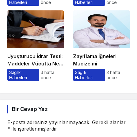
Haberleri
önce
Haberleri
önce
Gerekenler
Uyuşturucu İdrar Testi:
Zayıflama İğneleri
Maddeler Vücutta Ne
Mucize mi
Kadar Kalır, Süreç
Sağlık
3 hafta
Sağlık
3 hafta
Haberleri
önce
Haberleri
önce
Nasıl İşler?
Bir Cevap Yaz
E-posta adresiniz yayınlanmayacak.
Gerekli alanlar
*
ile işaretlenmişlerdir