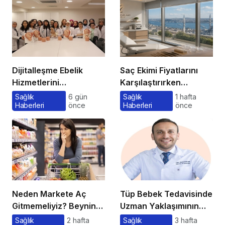
Dijitalleşme Ebelik
Saç Ekimi Fiyatlarını
Hizmetlerini
Karşılaştırırken
Dönüştürüyor
Gözden Kaçan
Sağlık
6 gün
Sağlık
1 hafta
Haberleri
önce
Haberleri
önce
Maliyetler
Neden Markete Aç
Tüp Bebek Tedavisinde
Gitmemeliyiz? Beynin
Uzman Yaklaşımının
Satın Alma Psikolojisi
Önemi ve Bilinmesi
Sağlık
2 hafta
Sağlık
3 hafta