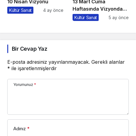
10 Nisan Vizyonu
13 Mart Cuma
Haftasında Vizyonda
Kültür Sanat
4 ay önce
Hangi Filmler Var?
Kültür Sanat
5 ay önce
Bir Cevap Yaz
E-posta adresiniz yayınlanmayacak.
Gerekli alanlar
*
ile işaretlenmişlerdir
Yorumunuz
*
Adınız
*