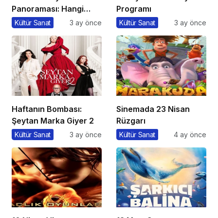
Panoraması: Hangi
Programı
Filmi İzlemeli?
Kültür Sanat
3 ay önce
Kültür Sanat
3 ay önce
Haftanın Bombası:
Sinemada 23 Nisan
Şeytan Marka Giyer 2
Rüzgarı
Kültür Sanat
3 ay önce
Kültür Sanat
4 ay önce