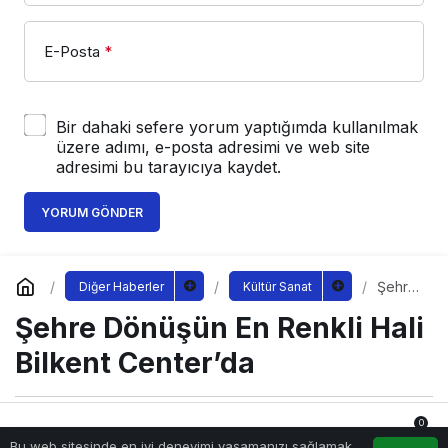
E-Posta
*
Bir dahaki sefere yorum yaptığımda kullanılmak
üzere adımı, e-posta adresimi ve web site
adresimi bu tarayıcıya kaydet.
YORUM GÖNDER
Şehre
Diğer Haberler
Kültür Sanat
Dönüş
Şehre Dönüşün En Renkli Hali
ün En
Renkli
Hali
Bilkent Center’da
Bilkent
Center
’da
0
Sağlıklı.Org
tarafından yayınlandı
Bu web sitesinde en iyi deneyimi yaşamanızı sağlamak