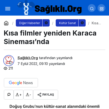
Şehre Dönüşün En Renkli Hali Bilkent
Center’da
Yorum Yap
Paylaş
Kısa
Diğer Haberler
Kültür Sanat
filmler
Kısa filmler yeniden Karaca
yenide
n
Karaca
Sineması’nda
Sinem
ası’nd
a
Sağlıklı.Org
tarafından yayınlandı
7 Eylül 2022, 09:10
yayınlandı
211
+
-
PAYLAŞ
Doğuş Grubu’nun kültür-sanat alanındaki önemli