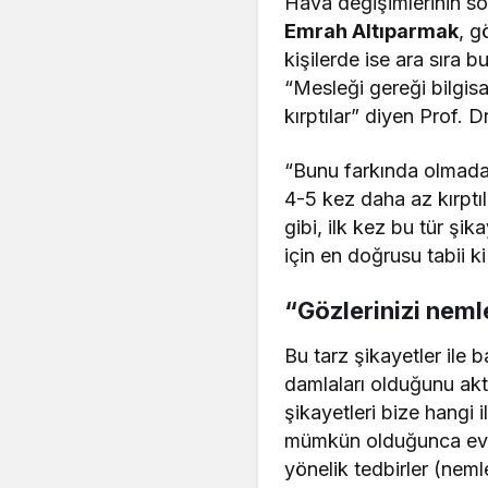
Hava değişimlerinin so
Emrah Altıparmak
, g
kişilerde ise ara sıra b
“Mesleği gereği bilgis
kırptılar” diyen Prof. 
“Bunu farkında olmadan
4-5 kez daha az kırptı
gibi, ilk kez bu tür şik
için en doğrusu tabii k
“Gözlerinizi nem
Bu tarz şikayetler ile 
damlaları olduğunu ak
şikayetleri bize hangi 
mümkün olduğunca ev ve
yönelik tedbirler (nemle