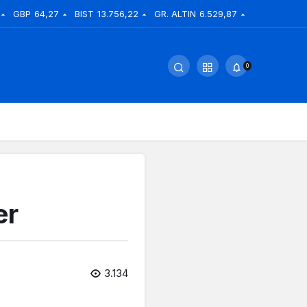
GBP
64,27
BIST
13.756,22
GR. ALTIN
6.529,87
0
er
3.134