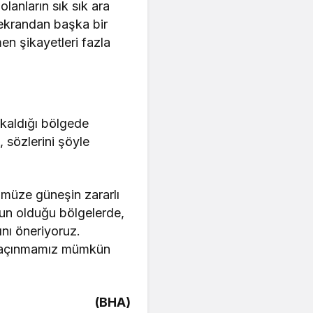
lanların sık sık ara
 ekrandan başka bir
en şikayetleri fazla
 kaldığı bölgede
, sözlerini şöyle
zümüze güneşin zararlı
ğun olduğu bölgelerde,
nı öneriyoruz.
n kaçınmamız mümkün
(BHA)