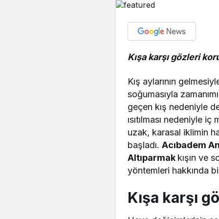
Kışa karşı gözleri ko
Kış aylarının gelmesiyl
soğumasıyla zamanımız
geçen kış nedeniyle de 
ısıtılması nedeniyle iç
uzak, karasal iklimin 
başladı.
Acıbadem Ank
Altıparmak
kışın ve s
yöntemleri hakkında bil
Kışa karşı g