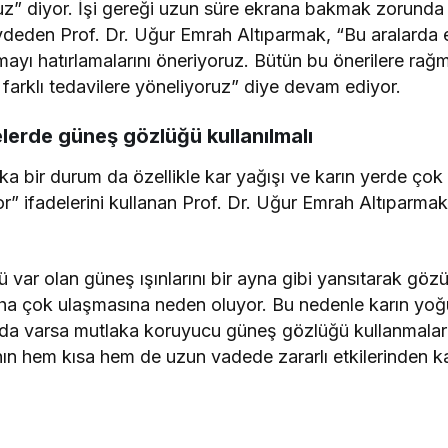
uz” diyor. İşi gereği uzun süre ekrana bakmak zorunda o
ydeden Prof. Dr. Uğur Emrah Altıparmak, “Bu aralarda
ayı hatırlamalarını öneriyoruz. Bütün bu önerilere rağm
 farklı tedavilere yöneliyoruz” diye devam ediyor.
lerde güneş gözlüğü kullanılmalı
ka bir durum da özellikle kar yağışı ve karın yerde çok
yor” ifadelerini kullanan Prof. Dr. Uğur Emrah Altıparmak
üsü var olan güneş ışınlarını bir ayna gibi yansıtarak gö
daha çok ulaşmasına neden oluyor. Bu nedenle karın yo
rı da varsa mutlaka koruyucu güneş gözlüğü kullanmaları
ının hem kısa hem de uzun vadede zararlı etkilerinde