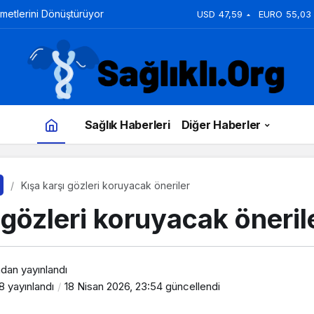
zmetlerini Dönüştürüyor
USD
47,59
EURO
55,03
Sağlık Haberleri
Diğer Haberler
Kışa karşı gözleri koruyacak öneriler
 gözleri koruyacak öneril
ndan yayınlandı
18
yayınlandı
18 Nisan 2026, 23:54
güncellendi