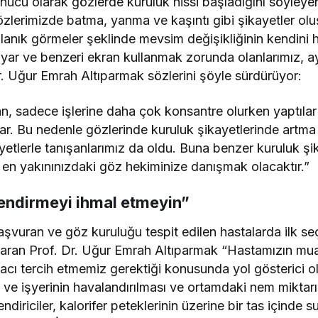
nucu olarak gözlerde kuruluk hissi başladığını söyley
özlerimizde batma, yanma ve kaşıntı gibi şikayetler olu
ulanık görmeler şeklinde mevsim değişikliğinin kendini hi
ayar ve benzeri ekran kullanmak zorunda olanlarımız, ay
Dr. Uğur Emrah Altıparmak sözlerini şöyle sürdürüyor:
, sadece işlerine daha çok konsantre olurken yaptılar 
lar. Bu nedenle gözlerinde kuruluk şikayetlerinde artm
ayetlerle tanışanlarımız da oldu. Buna benzer kuruluk şik
i en yakınınızdaki göz hekiminize danışmak olacaktır.”
lendirmeyi ihmal etmeyin”
başvuran ve göz kuruluğu tespit edilen hastalarda ilk s
taran Prof. Dr. Uğur Emrah Altıparmak “Hastamızın mua
ilacı tercih etmemiz gerektiği konusunda yol gösterici 
 işyerinin havalandırılması ve ortamdaki nem miktarın
ndiriciler, kalorifer peteklerinin üzerine bir tas içinde 