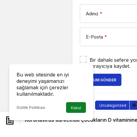
Adınız
*
E-Posta
*
Bir dahaki sefere yo
tarayıcıya kaydet.
Bu web sitesinde en iyi
YORUM GÖNDER
deneyimi yaşamanızı
sağlamak için çerezler
kullanılmaktadır.
Uncategorized
Gizlilik Politikası
Kabul
Koronavir
Koronavirüs sürecinde çocukların D vitaminine
vitaminine