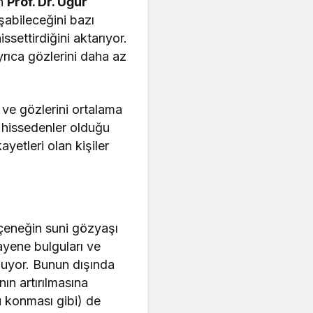
en
Prof. Dr. Uğur
şabileceğini bazı
ssettirdiğini aktarıyor.
rıca gözlerini daha az
ve gözlerini ortalama
a hissedenler olduğu
ayetleri olan kişiler
eçeneğin suni gözyaşı
yene bulguları ve
oluyor. Bunun dışında
ın artırılmasına
su konması gibi) de