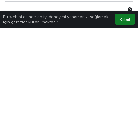
0
Sağlıklı.Org
tarafından yayınlandı
Bu web sitesinde en iyi deneyimi yaşamanızı sağlamak
2 Haziran 2026, 10:58
yayınlandı
2 Haziran 2026,
Anasayfa
Akış
Hesabım
Bildirimler
Kabul
için çerezler kullanılmaktadır.
10:59
güncellendi
7.996
Beyin Cerrahisi Denildiğinde Aklımıza İlk Gelen Nedir?
PAYLAŞ