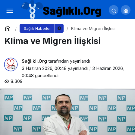
Beyin Cerrahisi Denildiğinde Aklımıza İlk
Gelen Nedir?
Yorum Yap
Paylaş
Klima ve Migren İlişkisi
Sağlık Haberleri
Klima ve Migren İlişkisi
Sağlıklı.Org
tarafından yayınlandı
3 Haziran 2026, 00:48
yayınlandı
3 Haziran 2026,
00:48
güncellendi
8.309