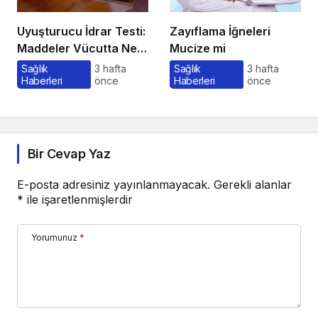
Uyuşturucu İdrar Testi:
Zayıflama İğneleri
Maddeler Vücutta Ne
Mucize mi
Kadar Kalır, Süreç
Sağlık
3 hafta
Sağlık
3 hafta
Haberleri
önce
Haberleri
önce
Nasıl İşler?
Bir Cevap Yaz
E-posta adresiniz yayınlanmayacak.
Gerekli alanlar
*
ile işaretlenmişlerdir
Yorumunuz
*