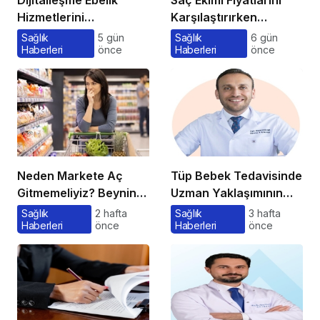
Hizmetlerini
Karşılaştırırken
Dönüştürüyor
Gözden Kaçan
Sağlık
5 gün
Sağlık
6 gün
Haberleri
önce
Haberleri
önce
Maliyetler
Neden Markete Aç
Tüp Bebek Tedavisinde
Gitmemeliyiz? Beynin
Uzman Yaklaşımının
Satın Alma Psikolojisi
Önemi ve Bilinmesi
Sağlık
2 hafta
Sağlık
3 hafta
Haberleri
önce
Haberleri
önce
Gerekenler