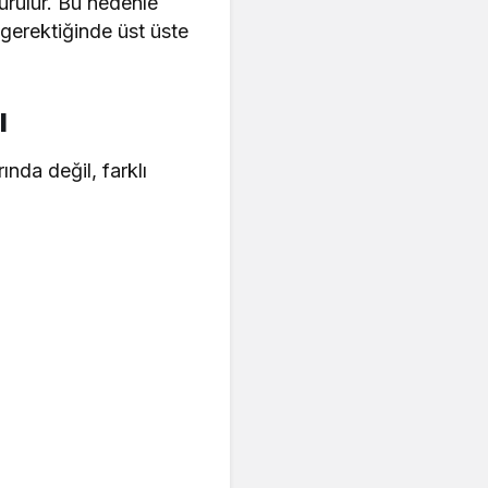
urulur. Bu nedenle
 gerektiğinde üst üste
ı
nda değil, farklı