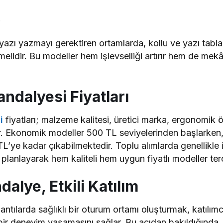
r
 yazı yazmayı gerektiren ortamlarda, kollu ve yazı tabl
lmelidir. Bu modeller hem işlevselliği artırır hem de me
ndalyesi Fiyatları
i
fiyatları; malzeme kalitesi, üretici marka, ergonomik ö
ir. Ekonomik modeller 500 TL seviyelerinden başlarken, 
TL’ye kadar çıkabilmektedir. Toplu alımlarda genellikle 
lanlayarak hem kaliteli hem uygun fiyatlı modeller terci
alye, Etkili Katılım
antılarda sağlıklı bir oturum ortamı oluşturmak, katılımcı
 bir deneyim yaşamasını sağlar. Bu açıdan bakıldığında,