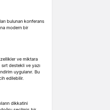
aları bulunan konferans
kâna modern bir
zellikler ve miktara
sırt destekli ve yazı
indirim uygulanır. Bu
h edilebilir.
ların dikkatini
 doğru seçilmiş bir