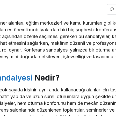
iner alanları, eğitim merkezleri ve kamu kurumları gibi ka
ılan en önemli mobilyalardan biri hiç şüphesiz konfera
 açısından özenle seçilmesi gereken bu sandalyeler, kat
rahat etmesini sağlarken, mekânın düzenli ve profesyon
rol oynar. Konferans sandalyesi yalnızca bir oturma ara
 deneyimini doğrudan etkileyen, işlevselliği ve tasarımı 
andalyesi
Nedir?
ok sayıda kişinin aynı anda kullanacağı alanlar için tas
le hafif yapıda ve uzun süreli oturumlara uygun şekilde ür
ndalyeler, hem oturma konforunu hem de mekân düzeni
erans salonlarında düzenlenen toplantılar, seminerler ve 