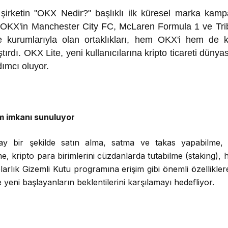
şirketin "OKX Nedir?" başlıklı ilk küresel marka kam
OKX'in Manchester City FC, McLaren Formula 1 ve Trib
 kurumlarıyla olan ortaklıkları, hem OKX'i hem de kri
ştırdı. OKX Lite, yeni kullanıcılarına kripto ticareti düny
dımcı oluyor.
ım imkanı sunuluyor
 bir şekilde satın alma, satma ve takas yapabilme, zi
me, kripto para birimlerini cüzdanlarda tutabilme (staking), 
larlık Gizemli Kutu programına erişim gibi önemli özellikl
yeni başlayanların beklentilerini karşılamayı hedefliyor.