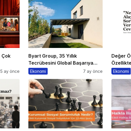
e Çok
Byart Group, 35 Yıllık
Değer Ön
Tecrübesini Global Başarıya
Özellikt
Dönüştürüyor
5 ay önce
Ekonomi
7 ay önce
Ekonomi