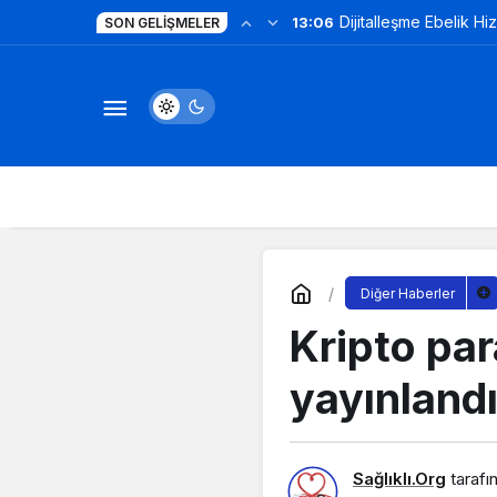
Dijitalleşme Ebelik Hi
13:06
SON GELIŞMELER
Diğer Haberler
Kripto par
yayınland
Sağlıklı.Org
tarafı