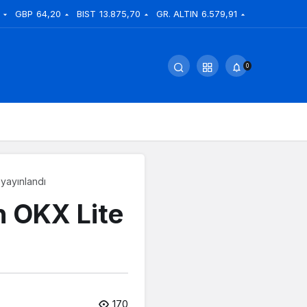
GBP
64,20
BIST
13.875,70
GR. ALTIN
6.579,91
0
 yayınlandı
an OKX Lite
170