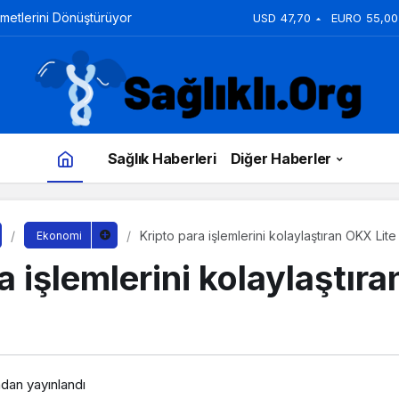
zmetlerini Dönüştürüyor
USD
47,70
EURO
55,00
Sağlık Haberleri
Diğer Haberler
Kripto para işlemlerini kolaylaştıran OKX Lite
Ekonomi
a işlemlerini kolaylaştır
ı
ndan yayınlandı