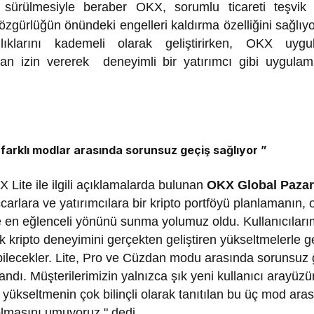
sürülmesiyle beraber OKX, sorumlu ticareti teşvik 
özgürlüğün önündeki engelleri kaldırma özelliğini sağlıyor
nlıklarını kademeli olarak geliştirirken, OKX uygul
dan izin vererek deneyimli bir yatırımcı gibi uygulam
 farklı modlar arasında sorunsuz geçiş sağlıyor ”
 Lite ile ilgili açıklamalarda bulunan
OKX Global Paza
ccarlara ve yatırımcılara bir kripto portföyü planlamanın,
 en eğlenceli yönünü sunma yolumuz oldu. Kullanıcılar
k kripto deneyimini gerçekten geliştiren yükseltmelerle g
bilecekler. Lite, Pro ve Cüzdan modu arasında sorunsuz 
rlandı. Müşterilerimizin yalnızca şık yeni kullanıcı arayüz
yükseltmenin çok bilinçli olarak tanıtılan bu üç mod ara
lmasını umuyoruz." dedi.