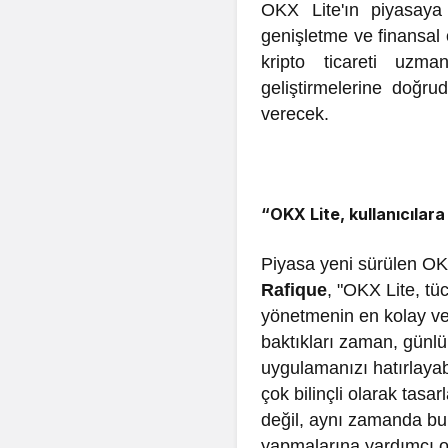
OKX Lite'ın piyasaya 
genişletme ve finansal 
kripto ticareti uzma
geliştirmelerine doğru
verecek.
“OKX Lite, kullanıcılara
Piyasa yeni sürülen OKX
Rafique
, "OKX Lite, tü
yönetmenin en kolay ve
baktıkları zaman, günlü
uygulamanızı hatırlaya
çok bilinçli olarak tasa
değil, aynı zamanda bu 
yapmalarına yardımcı o