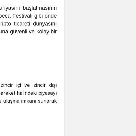
panyasını başlatmasının
eca Festivali gibi önde
pto ticareti dünyasını
asına güvenli ve kolay bir
ncir içi ve zincir dışı
hareket halindeki piyasayı
ere ulaşma imkanı sunarak