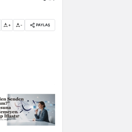
+
-
PAYLAŞ