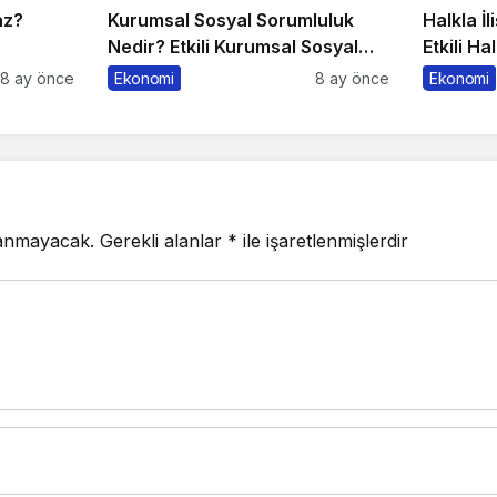
az?
Kurumsal Sosyal Sorumluluk
Halkla İl
Nedir? Etkili Kurumsal Sosyal
Etkili Ha
Sorumluluk İçin 10 Altın Öneri
10 Altın
8 ay önce
Ekonomi
8 ay önce
Ekonomi
lanmayacak.
Gerekli alanlar
*
ile işaretlenmişlerdir