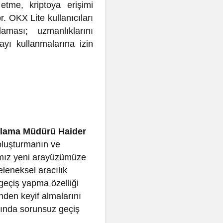
etme, kriptoya erişimi
. OKX Lite kullanıcıları
aması; uzmanlıklarını
ayı kullanmalarına izin
rlama Müdürü Haider
 oluşturmanın ve
ımız yeni arayüzümüze
eleneksel aracılık
geçiş yapma özelliği
ünden keyif almalarını
sında sorunsuz geçiş