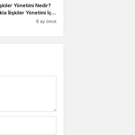
işkiler Yönetimi Nedir?
lkla İlişkiler Yönetimi İçin
 İpucu
8 ay önce