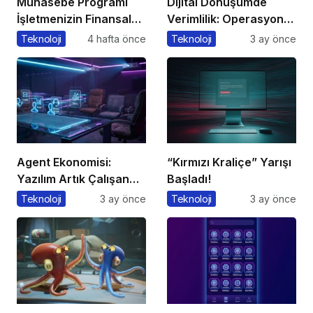
Muhasebe Programı
Dijital Dönüşümde
İşletmenizin Finansal
Verimlilik: Operasyonel
Yönetiminde Devrim
Süreçleri Tek
Teknoloji
4 hafta önce
Teknoloji
3 ay önce
Yaratacak Çözüm
Merkezden Yönetin
Agent Ekonomisi:
“Kırmızı Kraliçe” Yarışı
Yazılım Artık Çalışan
Başladı!
Gibi ‘Görev’ Alıyor
Teknoloji
3 ay önce
Teknoloji
3 ay önce