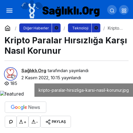
Samsung’un bugüne kadar geliştirdiği en
kişisel kullanıcı ara yüzü: Yeni One UI 5
Yorum Yap
Paylaş
Kripto
Diğer Haberler
Teknoloji
Paralar
Kripto Paralar Hırsızlığa Karşı
Hırsızlığa
Karşı
Nasıl
Nasıl Korunur
Korunur
Sağlıklı.Org
tarafından yayınlandı
2 Kasım 2022, 10:15
yayınlandı
185
kripto-paralar-hirsizliga-karsi-nasil-korunur.jpg
+
-
PAYLAŞ