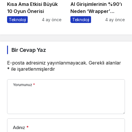
Kısa Ama Etkisi Büyük
AI Girişimlerinin %90’ı
10 Oyun Önerisi
Neden ‘Wrapper’
Kalıyor?
Teknoloji
4 ay önce
Teknoloji
4 ay önce
Bir Cevap Yaz
E-posta adresiniz yayınlanmayacak.
Gerekli alanlar
*
ile işaretlenmişlerdir
Yorumunuz
*
Adınız
*