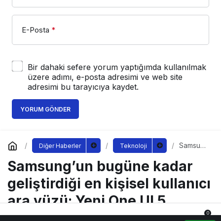
E-Posta
*
Bir dahaki sefere yorum yaptığımda kullanılmak
üzere adımı, e-posta adresimi ve web site
adresimi bu tarayıcıya kaydet.
YORUM GÖNDER
Samsung
Diğer Haberler
Teknoloji
’un
Samsung’un bugüne kadar
bugüne
kadar
geliştirdi
geliştirdiği en kişisel kullanıcı
ği en
kişisel
ara yüzü: Yeni One UI 5
kullanıcı
ara yüzü:
0
Yeni One