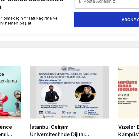
n
 olmak için fırsatı kaçırma ve
ABONE 
ini hemen başlat.
rence
İstanbul Gelişim
Vizeler B
mli
Üniversitesi’nde Dijital
Kampüste