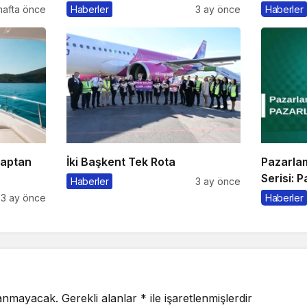
Markalaşma 1.0 Etkinliği
Kaçmaz
hafta önce
Haberler
3 ay önce
Haberler
Düzenlenecek
Kaptan
İki Başkent Tek Rota
Pazarla
Serisi: 
Haberler
3 ay önce
3 ay önce
Haberler
lanmayacak.
Gerekli alanlar
*
ile işaretlenmişlerdir