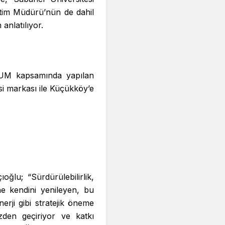
Eğitim Müdürü’nün de dahil
anlatılıyor.
RUM kapsamında yapılan
isi markası ile Küçükköy’e
ğlu; “Sürdürülebilirlik,
ne kendini yenileyen, bu
erji gibi stratejik öneme
özden geçiriyor ve katkı