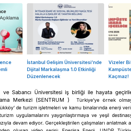
rence
İstanbul Gelişim Üniversitesi’nde
Vizeler Bi
mli
Dijital Markalaşma 1.0 Etkinliği
Kampüste 
Düzenlenecek
Kaçmaz!
ve Sabancı Üniversitesi iş birliği ile hayata geçirile
gulama Merkezi (SENTRUM )
Türkiye’ye örnek olma
öy’ de turizm işletmeleri ve kamu binalarında enerji verimli
 turizm uygulamalarını yaygınlaştırmaya ve yeşil destin
ızıyla devam ediyor. Gerçekleştirilen çalışmaları anlatma
en oluşan video serisi; Enerjisa Enerji, UNDP Türkiy