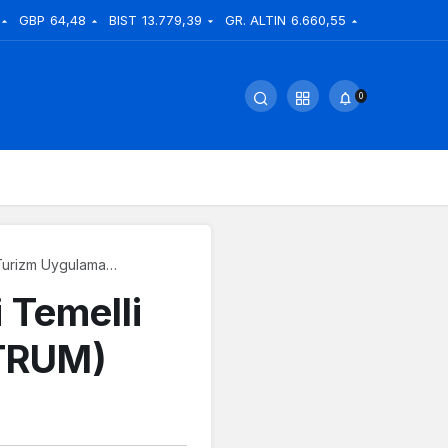
GBP
64,48
BIST
13.779,39
GR. ALTIN
6.660,55
0
 Turizm Uygulama
or
 Temelli
NTRUM)