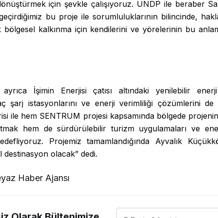
nüştürmek için şevkle çalışıyoruz. UNDP ile beraber Sab
geçirdiğimiz bu proje ile sorumluluklarının bilincinde, hakl
 bölgesel kalkınma için kendilerini ve yörelerinin bu anlamd
ayrıca İşimin Enerjisi çatısı altındaki yenilebilir enerji
ç şarj istasyonlarını ve enerji verimliliği çözümlerini d
erisi ile hem SENTRUM projesi kapsamında bölgede projeni
atmak hem de sürdürülebilir turizm uygulamaları ve ener
 hedefliyoruz. Projemiz tamamlandığında Ayvalık Küçükkö
l destinasyon olacak” dedi.
yaz Haber Ajansı
z Olarak Bültenimize