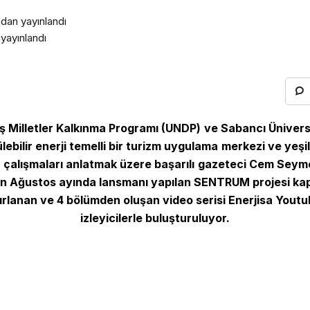
ndan yayınlandı
yayınlandı
miş Milletler Kalkınma Programı (UNDP) ve Sabancı Ünivers
ebilir enerji temelli bir turizm uygulama merkezi ve yeşi
n çalışmaları anlatmak üzere başarılı gazeteci Cem Seymen 
yılın Ağustos ayında lansmanı yapılan SENTRUM projesi ka
rlanan ve 4 bölümden oluşan video serisi Enerjisa Yout
izleyicilerle buluşturuluyor.