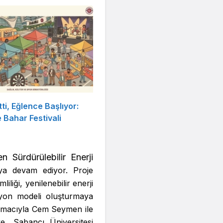
tti, Eğlence Başlıyor:
Bahar Festivali
n Sürdürülebilir Enerji
ya devam ediyor. Proje
liği, yenilenebilir enerji
asyon modeli oluşturmaya
k amacıyla Cem Seymen ile
e, Sabancı Üniversitesi