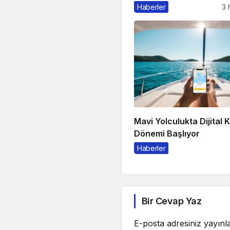
Açıklama
Haberler
3 
Mavi Yolculukta Dijital 
Dönemi Başlıyor
Haberler
Bir Cevap Yaz
E-posta adresiniz yayın