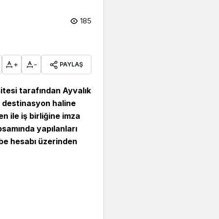
185
+
-
PAYLAŞ
itesi tarafından Ayvalık
l destinasyon haline
ile iş birliğine imza
psamında yapılanları
ube hesabı üzerinden