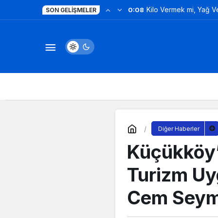
Kilo Vermek mi, Yağ 
0:08
SON GELIŞMELER
Değil!
Diğer Haberler
Küçükköy’d
Turizm Uy
Cem Seyme