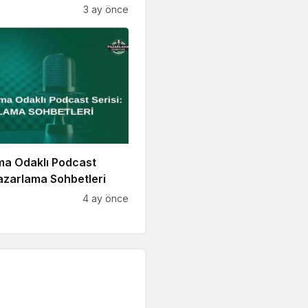
!
3 ay önce
ma Odaklı Podcast
Pazarlama Sohbetleri
4 ay önce