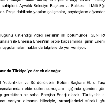
me sahipleri, Ayvalık Belediye Başkanı ve Balıkesir İl Milli 
yor. Proje dahilinde yapılan çalışmalar, paydaşların ağzından 
uğunu üstlendiği video serisinin ilk bölümünde, SENT
ışmaları ile Enerjisa Enerji’nin proje kapsamında İşimin Enerj
ji uygulamaları hakkında bilgilere de yer veriliyor.
lanında Türkiye’ye örnek olacağız
l Yetkinlikler ve Sürdürülebilir Bölüm Başkanı Ebru Taşçıo
çalışmalarından elde edilen sonuçların ışığında günden gü
p gerektiren bir saha. Enerjisa Enerji olarak, Türkiye’de en
et veriyor olmanın bilinciyle, stratejilerimizi sürekli g