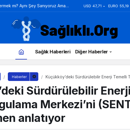
Vermek mi? Aynı Şey Sanıyoruz Ama
USD
47,71
EURO
55,19
Sağlık Haberleri
Diğer Haberler
Küçükköy’deki Sürdürülebilir Enerji Temelli
Haberler
Merkezi’ni (SENTRUM) Cem Seymen anlatıy
eki Sürdürülebilir Enerji
gulama Merkezi’ni (SE
n anlatıyor