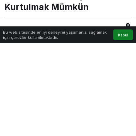
Mümkün
Kurtulmak Mümkün
0
Sağlıklı.Org
tarafından yayınlandı
Bu web sitesinde en iyi deneyimi yaşamanızı sağlamak
8 Eylül 2022, 08:00
yayınlandı
Anasayfa
Akış
Hesabım
Bildirimler
Kabul
için çerezler kullanılmaktadır.
221
PAYLAŞ
İşlerinizi sürekli son dakikaya bırakıyor,
ertelemekten vazgeçemiyorsanız bu sorun bir
probleme dönüşebiliyor. DoktorTakvimi
uzmanlarından Psk. Sedef Yıldırım, erteleme
davranışını ertelemenin yollarını anlatıyor.