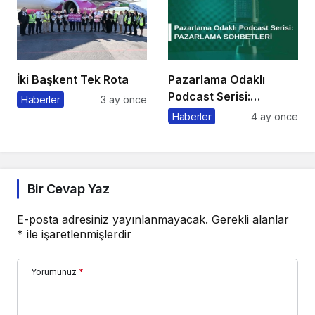
İki Başkent Tek Rota
Pazarlama Odaklı
Podcast Serisi:
Haberler
3 ay önce
Pazarlama Sohbetleri
Haberler
4 ay önce
Bir Cevap Yaz
E-posta adresiniz yayınlanmayacak.
Gerekli alanlar
*
ile işaretlenmişlerdir
Yorumunuz
*