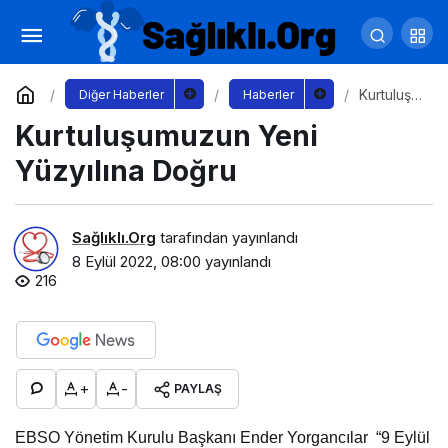
Erteleme Davranışından Kurtulmak Mümkün
Yorum Yap
Paylaş
Kurtuluşu
Diğer Haberler
Haberler
muzun
Kurtuluşumuzun Yeni
Yeni
Yüzyılına
Doğru
Yüzyılına Doğru
Sağlıklı.Org
tarafından yayınlandı
8 Eylül 2022, 08:00
yayınlandı
216
+
-
PAYLAŞ
EBSO Yönetim Kurulu Başkanı Ender Yorgancılar “9 Eylül