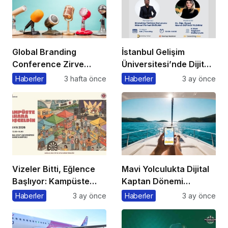
Global Branding
İstanbul Gelişim
Conference Zirve
Üniversitesi’nde Dijital
Başkanı’ndan Önemli
Markalaşma 1.0
Haberler
3 hafta önce
Haberler
3 ay önce
Açıklama
Etkinliği Düzenlenecek
Vizeler Bitti, Eğlence
Mavi Yolculukta Dijital
Başlıyor: Kampüste
Kaptan Dönemi
Bahar Festivali
Başlıyor
Haberler
3 ay önce
Haberler
3 ay önce
Kaçmaz!