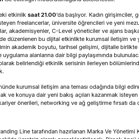
eki etkinlik
saat 21.00
‘da başlıyor. Kadın girişimciler, g
teyen freelancerlar, üniversite öğrencileri ve yeni mezu
lar, akademisyenler, C-Level yöneticiler ve ajans başka
ilde düzenlenen bu dijital etkinlikte kurumsal iletişim ve
imin akademik boyutu, tarihsel gelişimi, dijitalle birlik
ve uygulama alanlarına dair bilgi paylaşımında bulunula
arak belirlendiği etkinlik serisinin ilerleyen bölümler
k.
ümünde kurumsal iletişim ana teması odağında bilgi edi
ak ve konuya dair yeni bakış açıları kazanmak isteyen 
ariyer önerileri, networking ve ağ geliştirme fırsatı da 
anding Line tarafından hazırlanan Marka Ve Yönetimi Ko