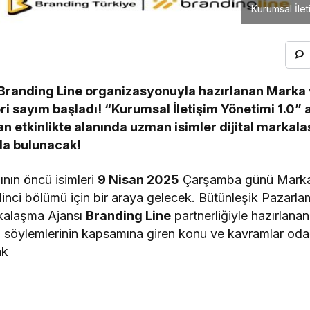
Kurumsal İleti
 Branding Line organizasyonuyla hazırlanan Marka
eri sayım başladı! “Kurumsal İletişim Yönetimi 1.0”
an etkinlikte alanında uzman isimler dijital markala
a bulunacak!
nın öncü isimleri
9 Nisan 2025
Çarşamba günü Marka
dinci bölümü için bir araya gelecek. Bütünleşik Pazar
rkalaşma Ajansı
Branding Line
partnerliğiyle hazırlanan
tı söylemlerinin kapsamına giren konu ve kavramlar od
ak