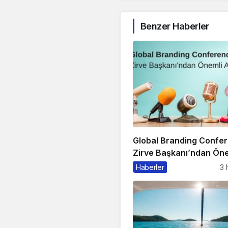
Benzer Haberler
Global Branding Confe
Zirve Başkanı’ndan Öne
Açıklama
Haberler
3 