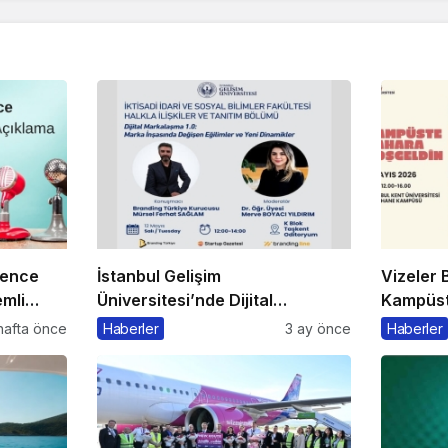
rence
İstanbul Gelişim
Vizeler B
mli
Üniversitesi’nde Dijital
Kampüste
Markalaşma 1.0 Etkinliği
Kaçmaz
hafta önce
Haberler
3 ay önce
Haberler
Düzenlenecek