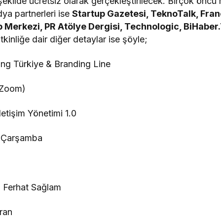
şekilde ücretsiz olarak gerçekleştirilecek. Birçok öncü
dya partnerleri ise
Startup Gazetesi, TeknoTalk, Fra
 Merkezi, PR Atölye Dergisi, Technologic, BiHaber
tkinliğe dair diğer detaylar ise şöyle;
ng Türkiye & Branding Line
(Zoom)
etişim Yönetimi 1.0
 Çarşamba
 Ferhat Sağlam
ran