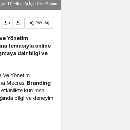
şim 1.0 Etkinliği İçin Geri Sayım
+
-
PAYLAŞ
 ve Yönetim
 ana temasıyla online
şmaya dair bilgi ve
 Ve Yönetim
lama Mecrası
Branding
 etkinlikte kurumsal
ağında bilgi ve deneyim