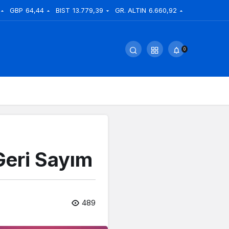
GBP
64,44
BIST
13.779,39
GR. ALTIN
6.660,92
0
 Geri Sayım
489