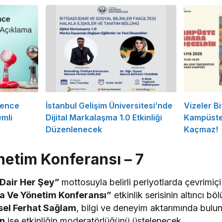
rence
İstanbul Gelişim Üniversitesi’nde
Vizeler Bi
mli
Dijital Markalaşma 1.0 Etkinliği
Kampüste 
Düzenlenecek
Kaçmaz!
etim Konferansı – 7
Dair Her Şey”
mottosuyla belirli periyotlarda çevrimiç
a Ve Yönetim Konferansı”
etkinlik serisinin altıncı 
el Ferhat Sağlam
, bilgi ve deneyim aktarımında bulu
an
ise etkinliğin moderatörlüğünü üstelenecek.