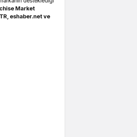
 markanın desteklediği
nchise Market
.TR, eshaber.net ve