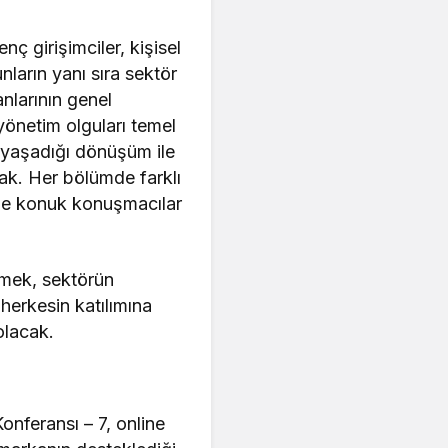
enç girişimciler, kişisel
nların yanı sıra sektör
nlarının genel
 yönetim olguları temel
te yaşadığı dönüşüm ile
cak. Her bölümde farklı
inde konuk konuşmacılar
nmek, sektörün
herkesin katılımına
olacak.
nferansı – 7, online