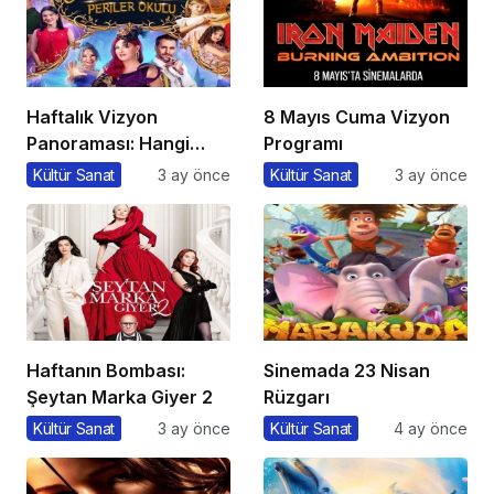
Haftalık Vizyon
8 Mayıs Cuma Vizyon
Panoraması: Hangi
Programı
Filmi İzlemeli?
Kültür Sanat
3 ay önce
Kültür Sanat
3 ay önce
Haftanın Bombası:
Sinemada 23 Nisan
Şeytan Marka Giyer 2
Rüzgarı
Kültür Sanat
3 ay önce
Kültür Sanat
4 ay önce