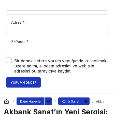
Adınız
*
E-Posta
*
Bir dahaki sefere yorum yaptığımda kullanılmak
üzere adımı, e-posta adresimi ve web site
adresimi bu tarayıcıya kaydet.
YORUM GÖNDER
Akban
Diğer Haberler
Kültür Sanat
k
Akbank Sanat’ın Yeni Sergisi:
Sanat’ı