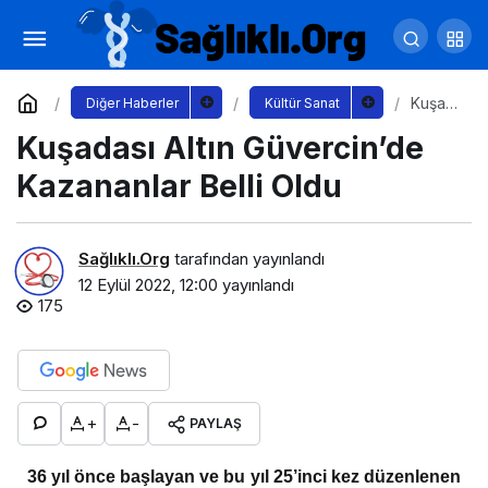
Akbank Sanat’ın Yeni Sergisi: “Kırk Kapılı
Oda: Günümüz Sanatçıları Sergilerinin 40 Yılı”
Yorum Yap
Paylaş
Kuşad
Diğer Haberler
Kültür Sanat
ası
Kuşadası Altın Güvercin’de
Altın
Güver
cin’de
Kazananlar Belli Oldu
Kazan
anlar
Belli
Oldu
Sağlıklı.Org
tarafından yayınlandı
12 Eylül 2022, 12:00
yayınlandı
175
+
-
PAYLAŞ
36 yıl önce başlayan ve bu yıl 25’inci kez düzenlenen