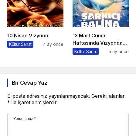
10 Nisan Vizyonu
13 Mart Cuma
Haftasında Vizyonda
Kültür Sanat
4 ay önce
Hangi Filmler Var?
Kültür Sanat
5 ay önce
Bir Cevap Yaz
E-posta adresiniz yayınlanmayacak.
Gerekli alanlar
*
ile işaretlenmişlerdir
Yorumunuz
*